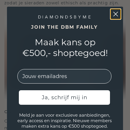
zodat je sieraden zowel ethisch als prachtig zijn.
JOIN THE DBM FAMILY
Maak kans op
€500,- shoptegoed!
EMail
Ja, schrijf mij in
ONTWORPEN VOOR VERBINDING
Meld je aan voor exclusieve aanbiedingen,
early access en inspiratie. Nieuwe members
Onze ontwerpfilosofie is gericht op verbinding,
maken extra kans op €500 shoptegoed.
met elk stuk ontworpen om de tand des tijds te