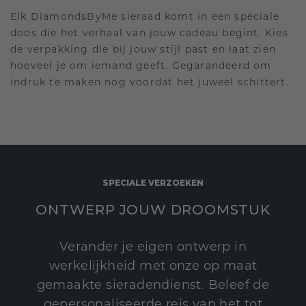
Elk DiamondsByMe sieraad komt in een speciale
doos die het verhaal van jouw cadeau begint. Kies
de verpakking die bij jouw stijl past en laat zien
hoeveel je om iemand geeft. Gegarandeerd om
indruk te maken nog voordat het juweel schittert.
SPECIALE VERZOEKEN
ONTWERP JOUW DROOMSTUK
Verander je eigen ontwerp in
werkelijkheid met onze op maat
gemaakte sieradendienst. Beleef de
gepersonaliseerde reis van het tot