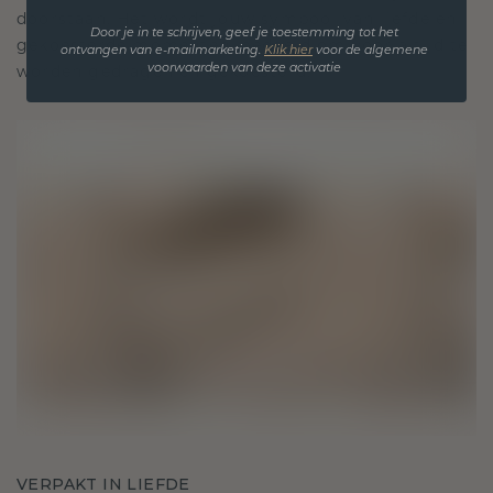
doorstaan. Het wordt jouw symbool van liefde en
Door je in te schrijven, geef je toestemming tot het
gekoesterde momenten, bedoeld om voor altijd te
ontvangen van e-mailmarketing.
Klik hie
r
voor de algemene
worden gedragen en gekoesterd.
voorwaarden van deze activatie
VERPAKT IN LIEFDE