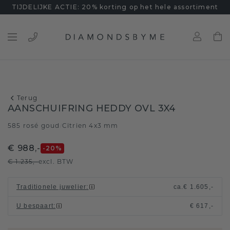
TIJDELIJKE ACTIE: 20% korting op het hele assortiment
Terug
AANSCHUIFRING HEDDY OVL 3X4
585 rosé goud
Citrien 4x3 mm
/
€ 988,-
-20
%
€ 1.235,-
excl. BTW
Traditionele juwelier
:
ca.
€ 1.605,-
U bespaart
:
€ 617,-