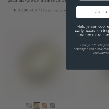
goud lab-grown diamant 5.06 crt
d
€ 3.588,-
€ 1.03
€ 4.485,-
Excl. Tax & BTW
Ja, sc
Meld je aan voor 
early access en in
maken extra kan
Door je in te schrijv
ontvangen van e-mailmar
voorwaarden