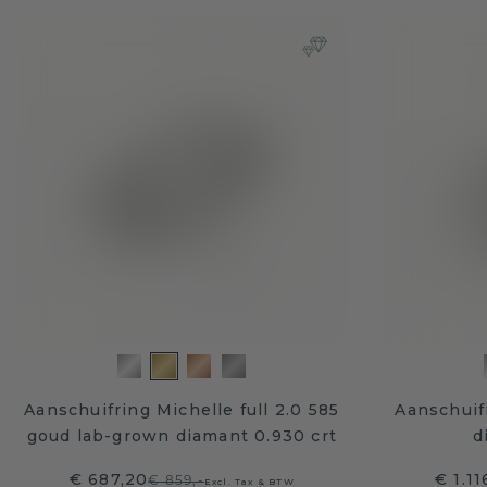
Aanschuifring Michelle full 2.0 585
Aanschuif
goud lab-grown diamant 0.930 crt
d
€ 687,20
€ 1.11
€ 859,-
Excl. Tax & BTW