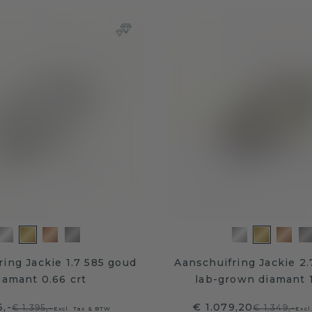
ring Jackie 1.7 585 goud
Aanschuifring Jackie 2
iamant 0.66 crt
lab-grown diamant 1
6,-
€ 1.079,20
€ 1.395,-
€ 1.349,-
Excl. Tax & BTW
Excl