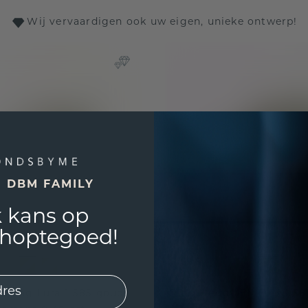
Wij vervaardigen ook uw eigen, unieke ontwerp!
E DBM FAMILY
 kans op
shoptegoed!
fring Lura 1 585 goud
Ring Heddy EME 4x3 585