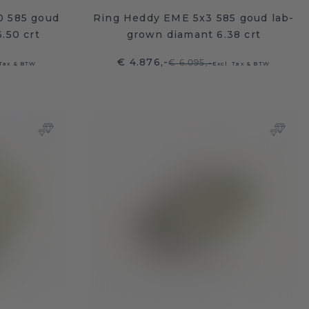
.0 585 goud
Ring Heddy EME 5x3 585 goud lab-
.50 crt
grown diamant 6.38 crt
€ 4.876,-
€ 6.095,-
 Tax & BTW
Excl. Tax & BTW