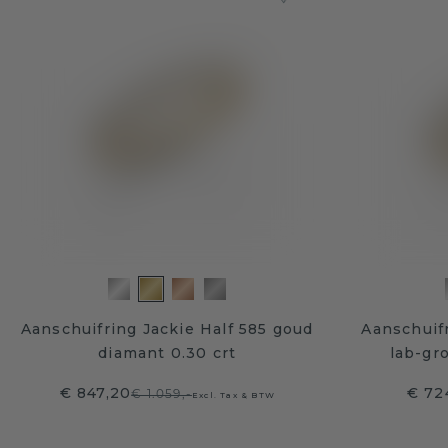
Aanschuifring Jackie Half 585 goud
Aanschuifr
diamant 0.30 crt
lab-gr
€ 847,20
€ 72
€ 1.059,-
Excl. Tax & BTW