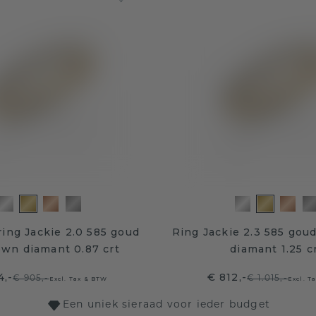
ing Jackie 2.0 585 goud
Ring Jackie 2.3 585 gou
own diamant 0.87 crt
diamant 1.25 c
4,-
€ 812,-
€ 905,-
€ 1.015,-
Excl. Tax & BTW
Excl. T
Een uniek sieraad voor ieder budget