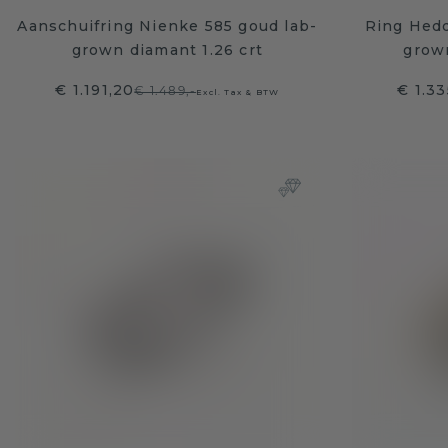
Aanschuifring Nienke 585 goud lab-
Ring Hedd
grown diamant 1.26 crt
grown
€ 1.191,20
€ 1.33
€ 1.489,-
Excl. Tax & BTW