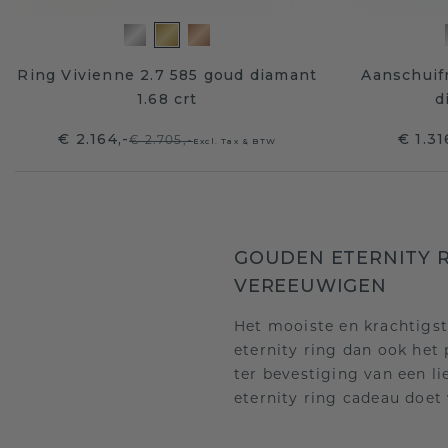
Ring Vivienne 2.7 585 goud diamant
Aanschuifr
1.68 crt
d
€ 2.164,-
€ 1.31
€ 2.705,-
Excl. Tax & BTW
GOUDEN ETERNITY R
VEREEUWIGEN
Het mooiste en krachtigst
eternity ring dan ook het
ter bevestiging van een l
eternity ring cadeau doet