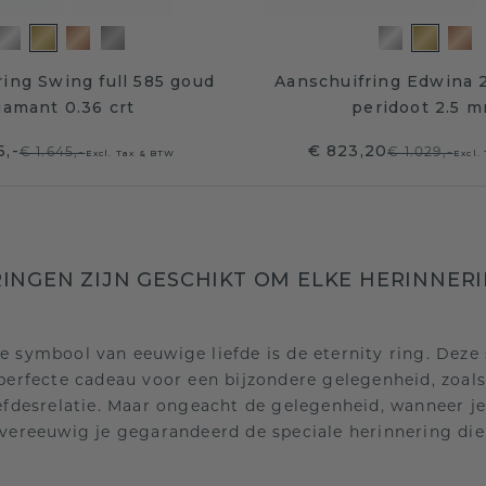
ing Swing full 585 goud
Aanschuifring Edwina 
iamant 0.36 crt
peridoot 2.5 
6,-
€ 823,20
€ 1.645,-
€ 1.029,-
Excl. Tax & BTW
Excl.
INGEN ZIJN GESCHIKT OM ELKE HERINNERI
e symbool van eeuwige liefde is de eternity ring. Dez
 perfecte cadeau voor een bijzondere gelegenheid, zoal
iefdesrelatie. Maar ongeacht de gelegenheid, wanneer 
 vereeuwig je gegarandeerd de speciale herinnering die 