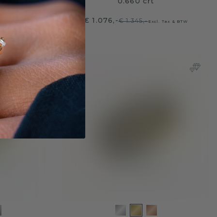
0 crt
0.660 crt
€ 1.076,-
€ 1.345,-
 Tax & BTW
Excl. Tax & BTW