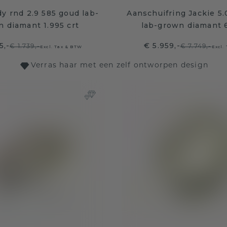
y rnd 2.9 585 goud lab-
Aanschuifring Jackie 5
 diamant 1.995 crt
lab-grown diamant 6
5,-
€ 5.959,-
€ 1.739,-
€ 7.749,-
Excl. Tax & BTW
Excl.
Verras haar met een zelf ontworpen design