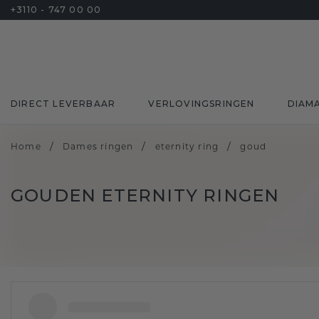
+3110 - 747 00 00
DIRECT LEVERBAAR
VERLOVINGSRINGEN
DIAM
/
/
/
Home
Dames ringen
eternity ring
goud
GOUDEN ETERNITY RINGEN