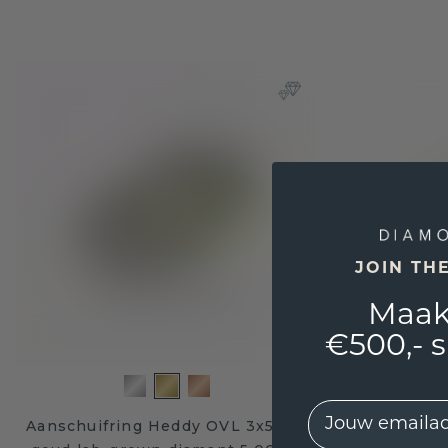
JOIN TH
Maak
€500,- 
EMail
Aanschuifring Heddy OVL 3x5 585
Aanschui