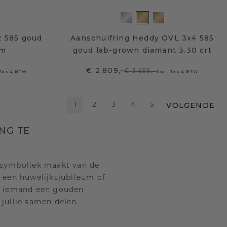
2 585 goud
Aanschuifring Heddy OVL 3x4 585
mm
goud lab-grown diamant 3.30 crt
€ 2.809,-
€ 3.655,-
 Tax & BTW
Excl. Tax & BTW
VOLGENDE
1
2
3
4
5
NG TE
e symboliek maakt van de
s een huwelijksjubileum of
je iemand een gouden
jullie samen delen.