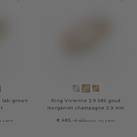
d lab-grown
Ring Vivienne 2.9 585 goud
rt
morganiet champagne 2.9 mm
€ 485,-
€ 625,-
ax & BTW
Excl. Tax & BTW