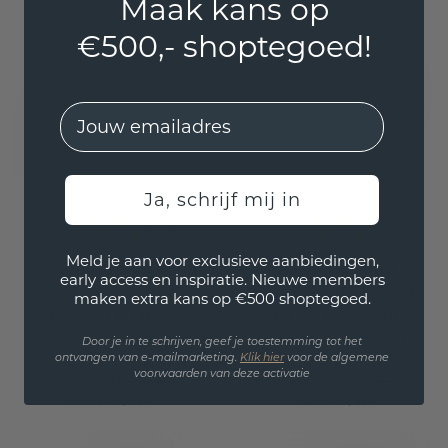
Maak kans op
€500,- shoptegoed!
EMail
Ja, schrijf mij in
Meld je aan voor exclusieve aanbiedingen,
Aanschuifring Swing
Aanschuifring
early access en inspiratie. Nieuwe members
half 950 platina
Michelle full 2.7 950
maken extra kans op €500 shoptegoed.
diamant 0.18 crt
platina morganiet
champagne 2.7 mm
Door je in te schrijven, geef je toestemming tot het
ontvangen van e-mailmarketing.
Klik hie
r
voor de algemene
voorwaarden van deze activatie
€ 1.271,20
€ 1.129,-
€ 1.589,-
€ 1.465,-
Excl. Tax & BTW
Excl. Tax & BTW