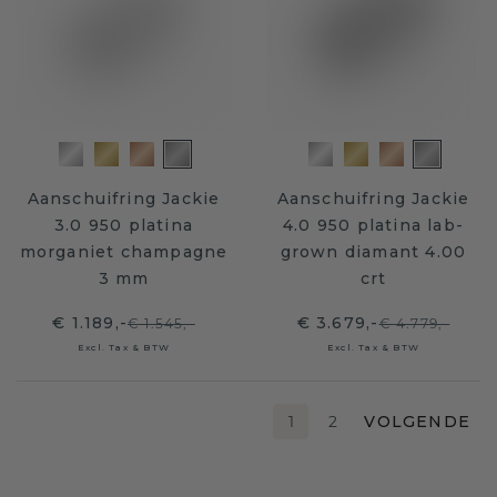
Aanschuifring Jackie
Aanschuifring Jackie
3.0 950 platina
4.0 950 platina lab-
morganiet champagne
grown diamant 4.00
3 mm
crt
€ 1.189,-
€ 3.679,-
€ 1.545,-
€ 4.779,-
Excl. Tax & BTW
Excl. Tax & BTW
1
2
VOLGENDE