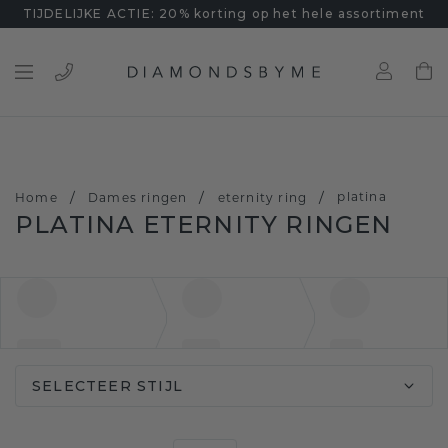
TIJDELIJKE ACTIE: 20% korting op het hele assortiment
/
/
/
platina
Home
Dames ringen
eternity ring
PLATINA ETERNITY RINGEN
SELECTEER STIJL