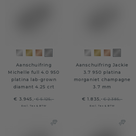
Aanschuifring
Aanschuifring Jackie
Michelle full 4.0 950
3.7 950 platina
platina lab-grown
morganiet champagne
diamant 4.25 crt
3.7 mm
€ 3.945,-
€ 1.835,-
€ 5.125,-
€ 2.385,-
Excl. Tax & BTW
Excl. Tax & BTW