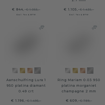
2.7 mm
€ 844,-
€ 1.105,-
€ 1.055,-
€ 1.435,-
Excl. Tax & BTW
Excl. Tax & BTW
Aanschuifring Lura 1
Ring Mariam 0.03 950
950 platina diamant
platina morganiet
0.49 crt
champagne 2 mm
€ 1.196,-
€ 609,-
€ 1.495,-
€ 789,-