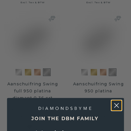
Excl. Tax & BTW
Excl. Tax & BTW
Aanschuifring Swing
Aanschuifring Swing
full 950 platina
950 platina
diamant 0.36 crt
€ 1.567,20
€ 884,-
€ 1.959,-
€ 1.105,-
Excl. Tax & BTW
Excl. Tax & BTW
JOIN THE DBM FAMILY
Gegarandeerd de laagste prijs