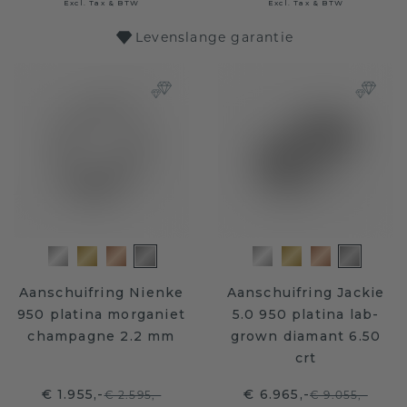
Excl. Tax & BTW
Excl. Tax & BTW
Levenslange garantie
Aanschuifring Nienke
Aanschuifring Jackie
950 platina morganiet
5.0 950 platina lab-
champagne 2.2 mm
grown diamant 6.50
crt
€ 1.955,-
€ 6.965,-
€ 2.595,-
€ 9.055,-