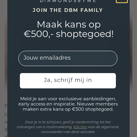
JOIN THE DBM FAMILY
Maak kans op
€500,- shoptegoed!
EMail
Ja, schrijf mij in
Meld je aan voor exclusieve aanbiedingen,
early access en inspiratie. Nieuwe members
ONTWORPEN VOOR VERBINDING
maken extra kans op €500 shoptegoed.
Onze ontwerpfilosofie is gericht op verbinding,
met elk stuk ontworpen om de tand des tijds te
Door je in te schrijven, geef je toestemming tot het
ontvangen van e-mailmarketing.
Klik hie
r
voor de algemene
doorstaan. Het wordt jouw symbool van liefde en
voorwaarden van deze activatie