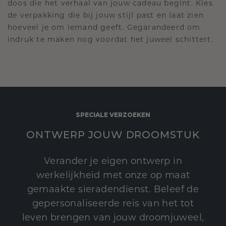
doos die het verhaal van jouw cadeau begint. Kies
de verpakking die bij jouw stijl past en laat zien
hoeveel je om iemand geeft. Gegarandeerd om
indruk te maken nog voordat het juweel schittert.
SPECIALE VERZOEKEN
ONTWERP JOUW DROOMSTUK
Verander je eigen ontwerp in
werkelijkheid met onze op maat
gemaakte sieradendienst. Beleef de
gepersonaliseerde reis van het tot
leven brengen van jouw droomjuweel,