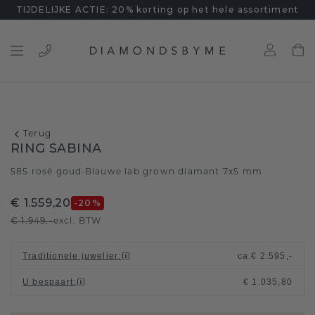
TIJDELIJKE ACTIE: 20% korting op het hele assortiment
Terug
RING SABINA
585 rosé goud
Blauwe lab grown diamant 7x5 mm
/
€ 1.559,20
-20
%
€ 1.949,-
excl. BTW
Traditionele juwelier
:
ca.
€ 2.595,-
U bespaart
:
€ 1.035,80