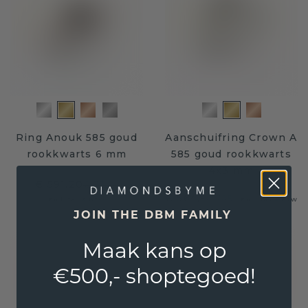
Ring Anouk 585 goud
Aanschuifring Crown A
rookkwarts 6 mm
585 goud rookkwarts
4x3 mm
€ 591,20
€ 739,-
€ 564,-
€ 705,-
Excl. Tax & BTW
Excl. Tax & BTW
JOIN THE DBM FAMILY
Maak kans op
€500,- shoptegoed!