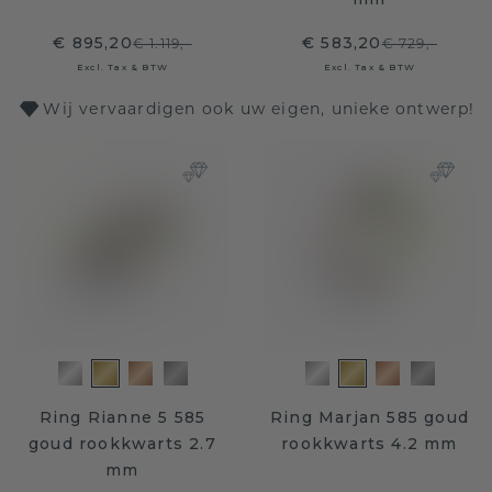
€ 895,20
€ 583,20
€ 1.119,-
€ 729,-
Excl. Tax & BTW
Excl. Tax & BTW
Wij vervaardigen ook uw eigen, unieke ontwerp!
Ring Rianne 5 585
Ring Marjan 585 goud
goud rookkwarts 2.7
rookkwarts 4.2 mm
mm