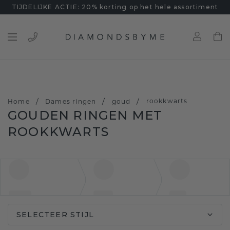
TIJDELIJKE ACTIE: 20% korting op het hele assortiment
/
/
/
rookkwarts
Home
Dames ringen
goud
GOUDEN RINGEN MET
ROOKKWARTS
SELECTEER STIJL