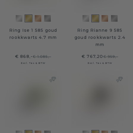
Ring Ise 1 585 goud
Ring Rianne 9 585
rookkwarts 4.7 mm
goud rookkwarts 2.4
mm
€ 868,-
€ 767,20
€ 1.085,-
€ 959,-
Excl. Tax & BTW
Excl. Tax & BTW