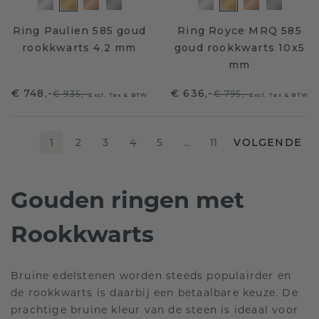
Ring Paulien 585 goud
Ring Royce MRQ 585
rookkwarts 4.2 mm
goud rookkwarts 10x5
mm
€ 748,-
€ 636,-
€ 935,-
€ 795,-
Excl. Tax & BTW
Excl. Tax & BTW
1
2
3
4
5
…
11
VOLGENDE
Gouden ringen met
Rookkwarts
Bruine edelstenen worden steeds populairder en
de rookkwarts is daarbij een betaalbare keuze. De
prachtige bruine kleur van de steen is ideaal voor