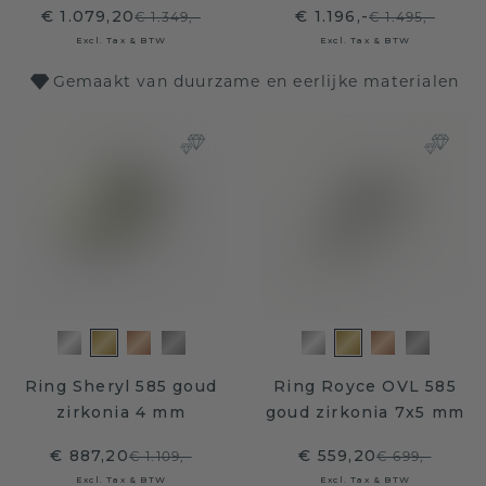
€ 1.079,20
€ 1.196,-
€ 1.349,-
€ 1.495,-
Excl. Tax & BTW
Excl. Tax & BTW
Gemaakt van duurzame en eerlijke materialen
Ring Sheryl 585 goud
Ring Royce OVL 585
zirkonia 4 mm
goud zirkonia 7x5 mm
€ 887,20
€ 559,20
€ 1.109,-
€ 699,-
Excl. Tax & BTW
Excl. Tax & BTW