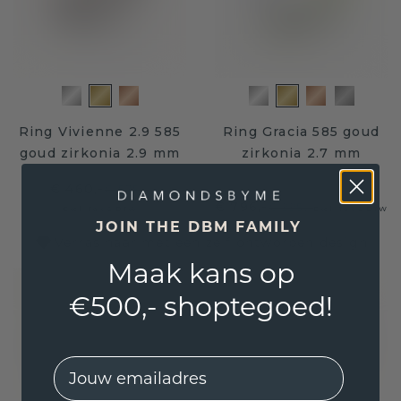
Ring Vivienne 2.9 585
Ring Gracia 585 goud
goud zirkonia 2.9 mm
zirkonia 2.7 mm
€ 460,-
€ 575,-
€ 796,-
€ 995,-
Excl. Tax & BTW
Excl. Tax & BTW
JOIN THE DBM FAMILY
Verras haar met een zelf ontworpen design
Maak kans op
€500,- shoptegoed!
EMail