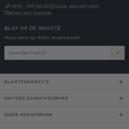
+3110 - 747 00 00
Stuur ons een mail
Start een livechat
BLIJF OP DE HOOGTE
Maak kans op €500 shoptegoed!
KLANTENSERVICE
ONTDEK DIAMONDSBYME
ONZE KENNISBANK