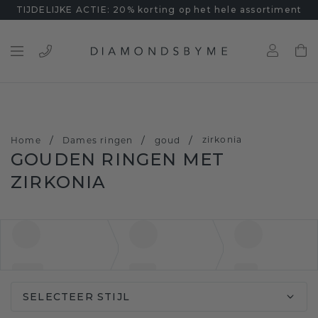
TIJDELIJKE ACTIE: 20% korting op het hele assortiment
/
/
/
zirkonia
Home
Dames ringen
goud
GOUDEN RINGEN MET
ZIRKONIA
SELECTEER STIJL