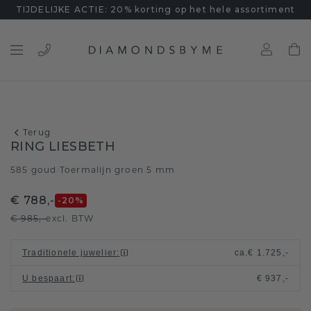
TIJDELIJKE ACTIE: 20% korting op het hele assortiment
Terug
RING LIESBETH
585 goud
Toermalijn groen 5 mm
/
€ 788,-
-20
%
€ 985,-
excl. BTW
Traditionele juwelier
:
ca.
€ 1.725,-
U bespaart
:
€ 937,-