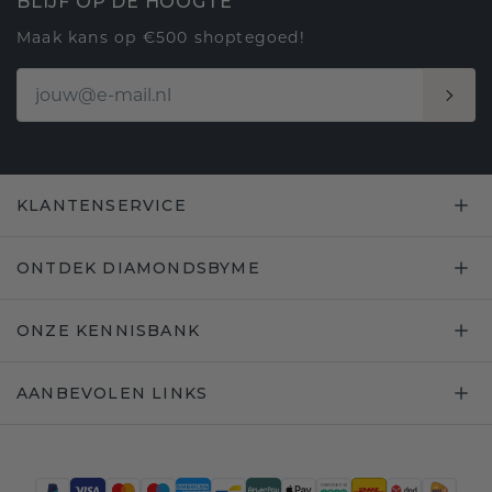
BLIJF OP DE HOOGTE
Maak kans op €500 shoptegoed!
KLANTENSERVICE
ONTDEK DIAMONDSBYME
ONZE KENNISBANK
AANBEVOLEN LINKS