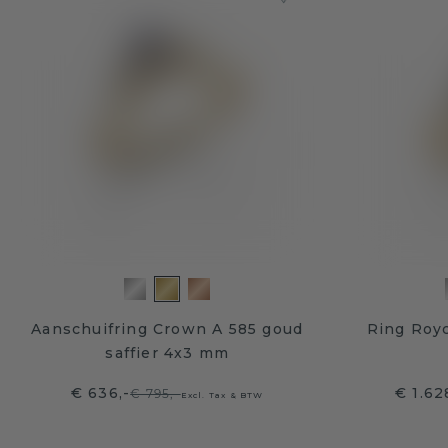
Aanschuifring Crown A 585 goud
Ring Royc
saffier 4x3 mm
€ 636,-
€ 1.62
€ 795,-
Excl. Tax & BTW