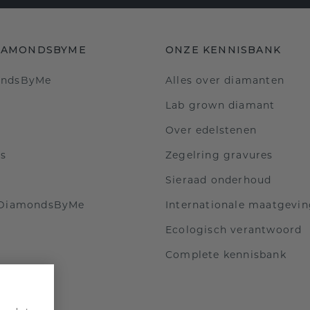
IAMONDSBYME
ONZE KENNISBANK
ondsByMe
Alles over diamanten
Lab grown diamant
Over edelstenen
ls
Zegelring gravures
Sieraad onderhoud
 DiamondsByMe
Internationale maatgevi
Ecologisch verantwoord
Complete kennisbank