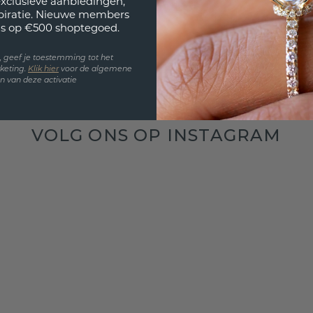
exclusieve aanbiedingen,
spiratie. Nieuwe members
s op €500 shoptegoed.
en, geef je toestemming tot het
keting.
Klik hie
r
voor de algemene
 van deze activatie
VOLG ONS OP INSTAGRAM