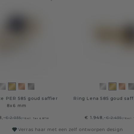
e PER 585 goud saffier
Ring Lena 585 goud saf
8x6 mm
8,-
€ 1.948,-
€ 2.035,-
€ 2.435,-
Excl. Tax & BTW
Excl.
Verras haar met een zelf ontworpen design