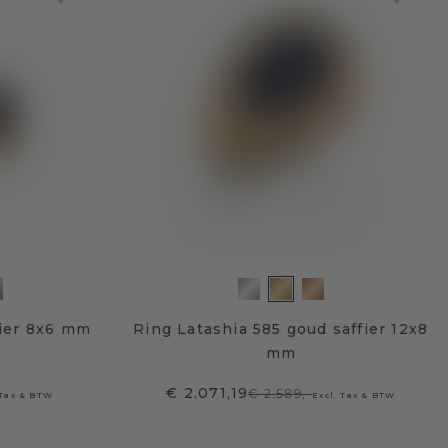
fier 8x6 mm
Ring Latashia 585 goud saffier 12x8
mm
€ 2.071,19
€ 2.589,-
 Tax & BTW
Excl. Tax & BTW