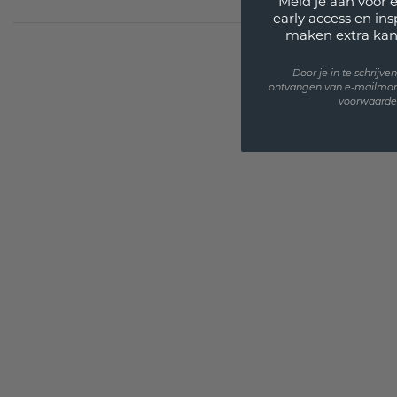
Meld je aan voor 
early access en in
maken extra kan
Door je in te schrijv
ontvangen van e-mailmar
voorwaarden