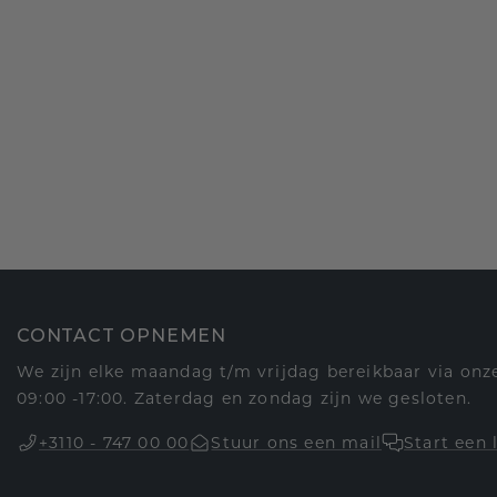
CONTACT OPNEMEN
We zijn elke maandag t/m vrijdag bereikbaar via onze
09:00 -17:00. Zaterdag en zondag zijn we gesloten.
+3110 - 747 00 00
Stuur ons een mail
Start een 