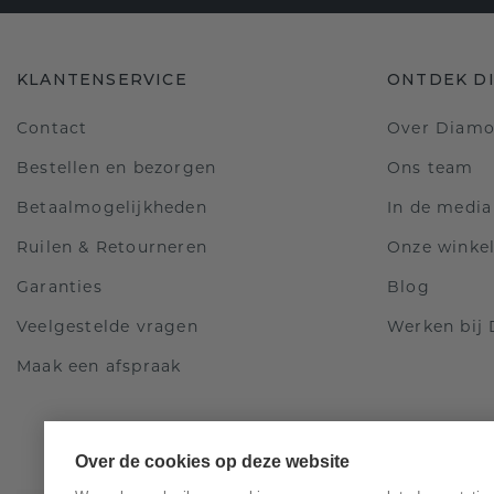
KLANTENSERVICE
ONTDEK D
Contact
Over Diam
Bestellen en bezorgen
Ons team
Betaalmogelijkheden
In de media
Ruilen & Retourneren
Onze winke
Garanties
Blog
Veelgestelde vragen
Werken bij
Maak een afspraak
Over de cookies op deze website