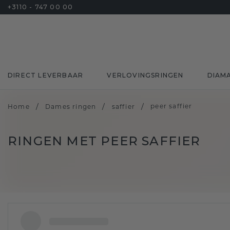
+3110 - 747 00 00
DIRECT LEVERBAAR
VERLOVINGSRINGEN
DIAM
/
/
/
peer saffier
Home
Dames ringen
saffier
RINGEN MET PEER SAFFIER