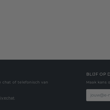
BLIJF OP
 chat of telefonisch van
Maak kans 
livechat