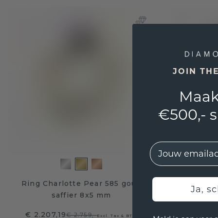
JOIN TH
Maak
€500,- 
EMail
Ring Charlotte Pear 585 goud
Aanschui
Ja, sc
saffier 8x5 mm
€ 2.207,19
€ 900
€ 2.759,-
Excl. Tax & BTW