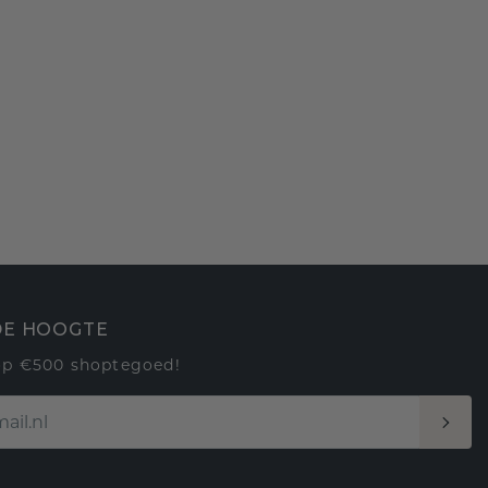
 DE HOOGTE
op €500 shoptegoed!