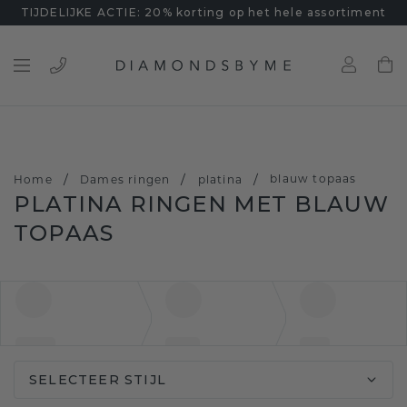
TIJDELIJKE ACTIE: 20% korting op het hele assortiment
/
/
/
blauw topaas
Home
Dames ringen
platina
PLATINA RINGEN MET BLAUW
TOPAAS
SELECTEER STIJL