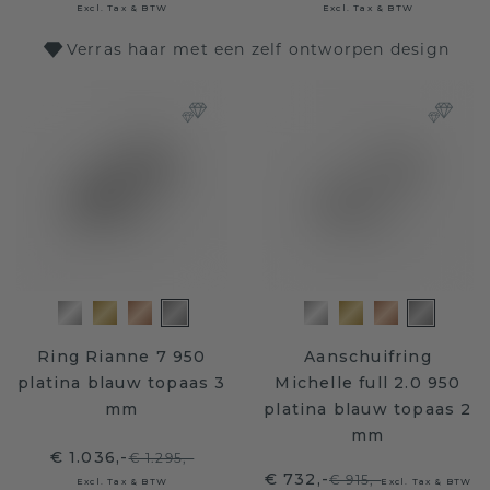
Excl. Tax & BTW
Excl. Tax & BTW
Verras haar met een zelf ontworpen design
Ring Rianne 7 950
Aanschuifring
platina blauw topaas 3
Michelle full 2.0 950
mm
platina blauw topaas 2
mm
€ 1.036,-
€ 1.295,-
€ 732,-
€ 915,-
Excl. Tax & BTW
Excl. Tax & BTW