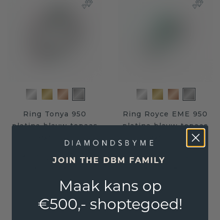
Ring Tonya 950
Ring Royce EME 950
platina blauw topaas
platina blauw topaas
8x6 mm
8x6 mm
€ 1.652,-
€ 900,-
€ 2.065,-
€ 1.125,-
JOIN THE DBM FAMILY
Excl. Tax & BTW
Excl. Tax & BTW
Maak kans op
€500,- shoptegoed!