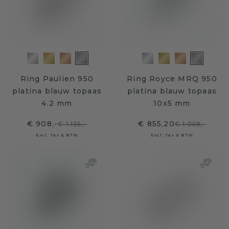
Ring Paulien 950
Ring Royce MRQ 950
platina blauw topaas
platina blauw topaas
4.2 mm
10x5 mm
€ 908,-
€ 855,20
€ 1.135,-
€ 1.069,-
Excl. Tax & BTW
Excl. Tax & BTW