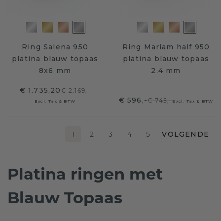
Ring Salena 950
Ring Mariam half 950
platina blauw topaas
platina blauw topaas
8x6 mm
2.4 mm
€ 1.735,20
€ 2.169,-
€ 596,-
€ 745,-
Excl. Tax & BTW
Excl. Tax & BTW
1
2
3
4
5
VOLGENDE
Platina ringen met
Blauw Topaas