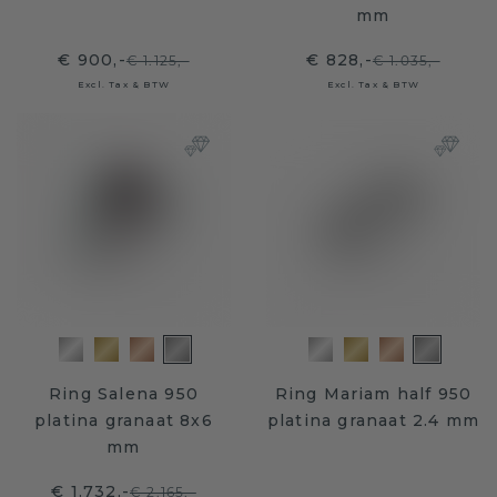
mm
€ 900,-
€ 828,-
€ 1.125,-
€ 1.035,-
Excl. Tax & BTW
Excl. Tax & BTW
Ring Salena 950
Ring Mariam half 950
platina granaat 8x6
platina granaat 2.4 mm
mm
€ 1.732,-
€ 2.165,-