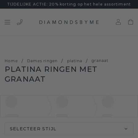
TIJDELIJKE ACTIE: 20% korting op het hele assortiment
/
/
/
granaat
Home
Dames ringen
platina
PLATINA RINGEN MET
GRANAAT
SELECTEER STIJL