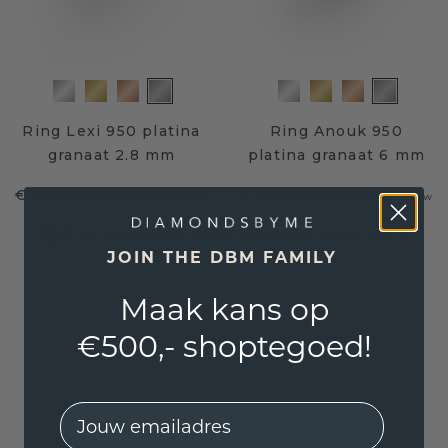
Ring Lexi 950 platina
Ring Anouk 950
granaat 2.8 mm
platina granaat 6 mm
€ 540,-
€ 796,-
€ 675,-
€ 995,-
Excl. Tax & BTW
Excl. Tax & BTW
Gratis verzending en 30 dagen retourrecht
JOIN THE DBM FAMILY
Maak kans op
€500,- shoptegoed!
EMail