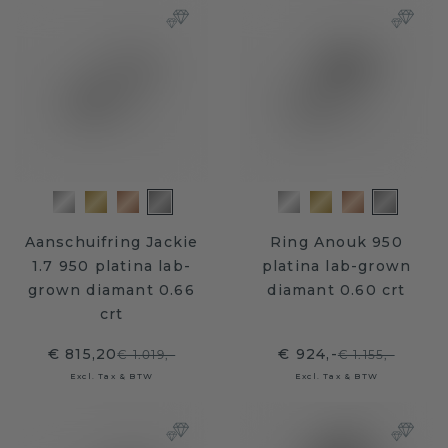
Aanschuifring Jackie
Ring Anouk 950
1.7 950 platina lab-
platina lab-grown
grown diamant 0.66
diamant 0.60 crt
crt
€ 815,20
€ 924,-
€ 1.019,-
€ 1.155,-
Excl. Tax & BTW
Excl. Tax & BTW