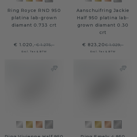
Ring Royce RND 950
Aanschuifring Jackie
platina lab-grown
Half 950 platina lab-
diamant 0.733 crt
grown diamant 0.30
crt
€ 1.020,-
€ 823,20
€ 1.275,-
€ 1.029,-
Excl. Tax & BTW
Excl. Tax & BTW
Ring Vivienne Half 950
Ring Emely 4 950