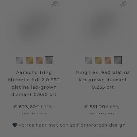
Aanschuifring
Ring Lexi 950 platina
Michelle full 2.0 950
lab-grown diamant
platina lab-grown
0.255 crt
diamant 0.930 crt
€ 823,20
€ 551,20
€ 1.029,-
€ 689,-
Excl. Tax & BTW
Excl. Tax & BTW
Verras haar met een zelf ontworpen design