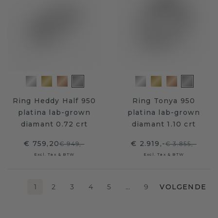
Ring Heddy Half 950
Ring Tonya 950
platina lab-grown
platina lab-grown
diamant 0.72 crt
diamant 1.10 crt
€ 759,20
€ 2.919,-
€ 949,-
€ 3.855,-
Excl. Tax & BTW
Excl. Tax & BTW
1
2
3
4
5
…
9
VOLGENDE