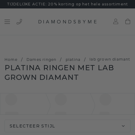
TIJDELIJKE ACTIE: 20% korting op het hele assortiment
/
/
/
lab grown diamant
Home
Dames ringen
platina
PLATINA RINGEN MET LAB
GROWN DIAMANT
SELECTEER STIJL