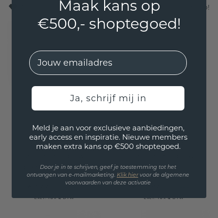
Maak kans op
Wij vervaardigen ook uw eigen, unieke ontwerp!
€500,- shoptegoed!
EMail
Ja, schrijf mij in
Meld je aan voor exclusieve aanbiedingen,
early access en inspiratie. Nieuwe members
Ring Michelle 7 950
Ring Rianne 7 950
maken extra kans op €500 shoptegoed.
platina lab-grown
platina lab-grown
diamant 0.21 crt
diamant 0.70 crt
Door je in te schrijven, geef je toestemming tot het
ontvangen van e-mailmarketing.
Klik hie
r
voor de algemene
voorwaarden van deze activatie
€ 644,-
€ 1.084,-
€ 805,-
€ 1.355,-
Excl. Tax & BTW
Excl. Tax & BTW