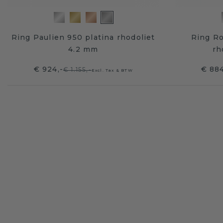
Ring Paulien 950 platina rhodoliet
Ring R
4.2 mm
rh
€ 924,-
€ 884
€ 1.155,-
Excl. Tax & BTW