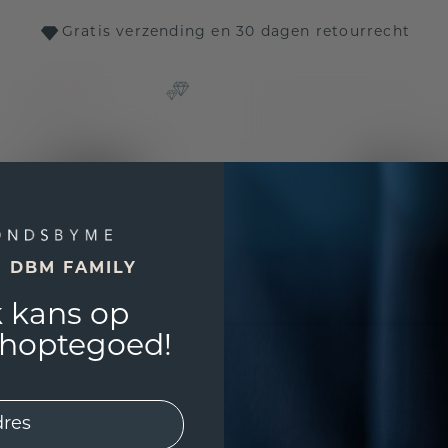
Gratis verzending en 30 dagen retourrecht
E DBM FAMILY
 kans op
shoptegoed!
ing Michelle full 2.0 950
Ring Lexi 950 platina rh