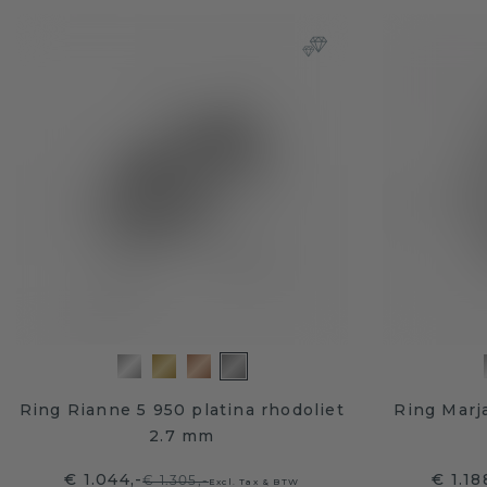
Ring Rianne 5 950 platina rhodoliet
Ring Marj
2.7 mm
€ 1.044,-
€ 1.18
€ 1.305,-
Excl. Tax & BTW