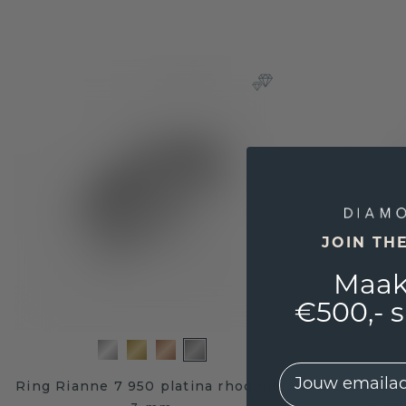
JOIN TH
Maak
€500,- 
EMail
Ring Rianne 7 950 platina rhodoliet
Aanschuifr