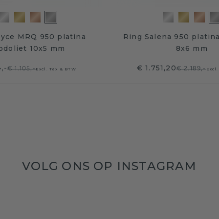
oyce MRQ 950 platina
Ring Salena 950 platina
odoliet 10x5 mm
8x6 mm
,-
€ 1.751,20
€ 1.105,-
€ 2.189,-
Excl. Tax & BTW
Excl
VOLG ONS OP INSTAGRAM