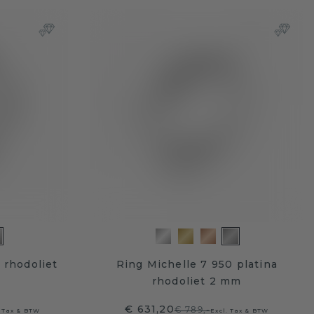
 rhodoliet
Ring Michelle 7 950 platina
rhodoliet 2 mm
€ 631,20
€ 789,-
. Tax & BTW
Excl. Tax & BTW