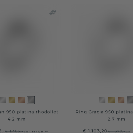
an 950 platina rhodoliet
Ring Gracia 950 platina
4.2 mm
2.7 mm
8,-
€ 1.103,20
€ 1.485,-
€ 1.379,-
Excl. Tax & BTW
Excl