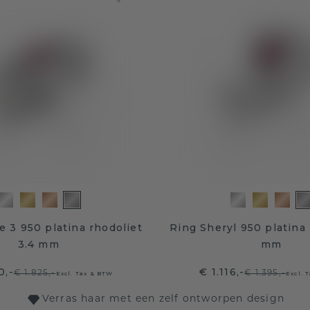
e 3 950 platina rhodoliet
Ring Sheryl 950 platina 
3.4 mm
mm
0,-
€ 1.116,-
€ 1.825,-
€ 1.395,-
Excl. Tax & BTW
Excl. 
Verras haar met een zelf ontworpen design