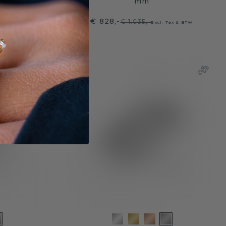
mm
€ 828,-
€ 1.035,-
ax & BTW
Excl. Tax & BTW