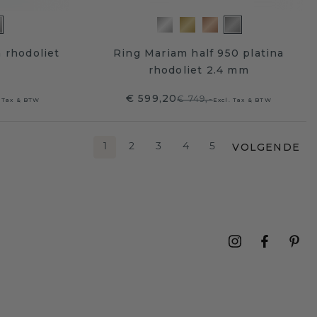
 rhodoliet
Ring Mariam half 950 platina
rhodoliet 2.4 mm
€ 599,20
€ 749,-
. Tax & BTW
Excl. Tax & BTW
VOLGENDE
1
2
3
4
5