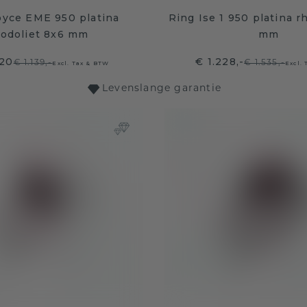
oyce EME 950 platina
Ring Ise 1 950 platina r
hodoliet 8x6 mm
mm
,20
€ 1.228,-
€ 1.139,-
€ 1.535,-
Excl. Tax & BTW
Excl.
Levenslange garantie