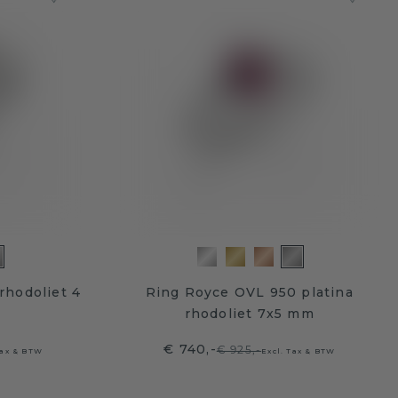
rhodoliet 4
Ring Royce OVL 950 platina
rhodoliet 7x5 mm
€ 740,-
€ 925,-
Tax & BTW
Excl. Tax & BTW