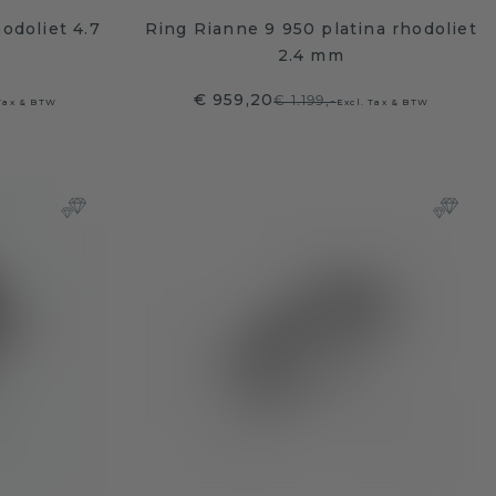
hodoliet 4.7
Ring Rianne 9 950 platina rhodoliet
2.4 mm
€ 959,20
€ 1.199,-
 Tax & BTW
Excl. Tax & BTW