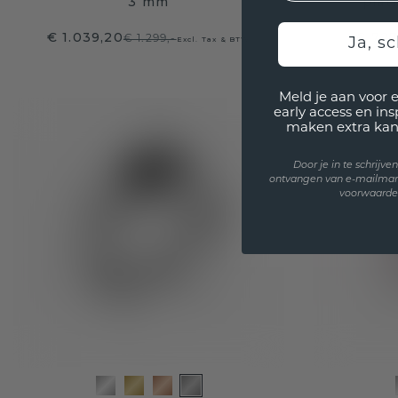
3 mm
plat
€ 1.039,20
€ 727
€ 1.299,-
Excl. Tax & BTW
Ja, sc
Meld je aan voor 
early access en in
maken extra kan
Door je in te schrijv
ontvangen van e-mailmar
voorwaarden