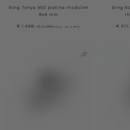
Ring Tonya 950 platina rhodoliet
Ring R
8x6 mm
r
€ 1.668,-
€ 911
€ 2.085,-
Excl. Tax & BTW