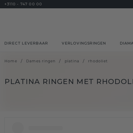
+3110 - 747 00 00
DIRECT LEVERBAAR
VERLOVINGSRINGEN
DIAM
/
/
/
Home
Dames ringen
platina
rhodoliet
PLATINA RINGEN MET RHODOL