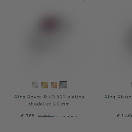
Ring Royce RND 950 platina
Ring Riann
rhodoliet 5.5 mm
€ 788,-
€ 1.46
€ 985,-
Excl. Tax & BTW