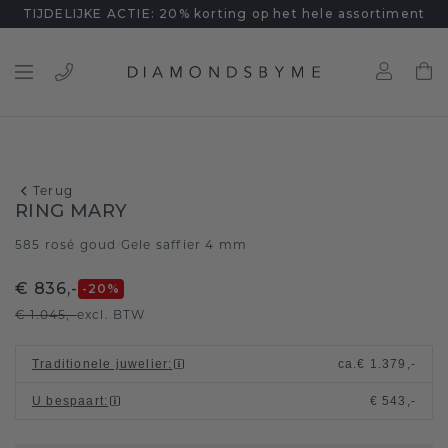
TIJDELIJKE ACTIE: 20% korting op het hele assortiment
Terug
RING MARY
585 rosé goud
Gele saffier 4 mm
/
€ 836,-
-20
%
€ 1.045,-
excl. BTW
Traditionele juwelier
:
ca.
€ 1.379,-
U bespaart
:
€ 543,-