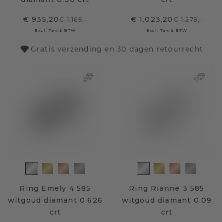
€ 935,20
€ 1.023,20
€ 1.169,-
€ 1.279,-
Excl. Tax & BTW
Excl. Tax & BTW
Gratis verzending en 30 dagen retourrecht
Ring Emely 4 585
Ring Rianne 3 585
witgoud diamant 0.626
witgoud diamant 0.09
crt
crt