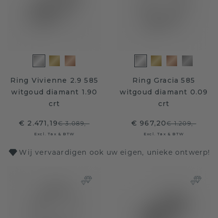
Ring Vivienne 2.9 585
Ring Gracia 585
witgoud diamant 1.90
witgoud diamant 0.09
crt
crt
€ 2.471,19
€ 967,20
€ 3.089,-
€ 1.209,-
Excl. Tax & BTW
Excl. Tax & BTW
Wij vervaardigen ook uw eigen, unieke ontwerp!