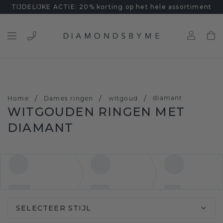
TIJDELIJKE ACTIE: 20% korting op het hele assortiment
/
/
/
diamant
Home
Dames ringen
witgoud
WITGOUDEN RINGEN MET
DIAMANT
SELECTEER STIJL