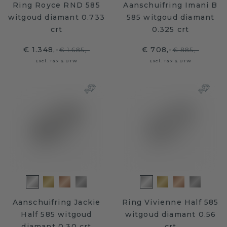
Ring Royce RND 585
Aanschuifring Imani B
witgoud diamant 0.733
585 witgoud diamant
crt
0.325 crt
€ 1.348,-
€ 708,-
€ 1.685,-
€ 885,-
Excl. Tax & BTW
Excl. Tax & BTW
Aanschuifring Jackie
Ring Vivienne Half 585
Half 585 witgoud
witgoud diamant 0.56
diamant 0.30 crt
crt