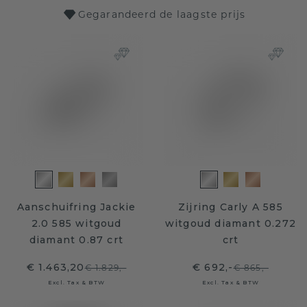
Gegarandeerd de laagste prijs
Aanschuifring Jackie
Zijring Carly A 585
2.0 585 witgoud
witgoud diamant 0.272
diamant 0.87 crt
crt
€ 1.463,20
€ 692,-
€ 1.829,-
€ 865,-
Excl. Tax & BTW
Excl. Tax & BTW