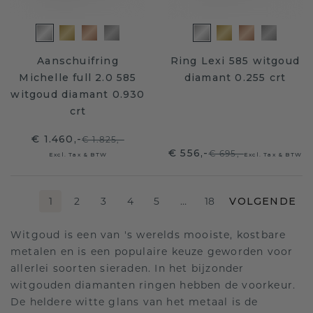
Aanschuifring
Ring Lexi 585 witgoud
Michelle full 2.0 585
diamant 0.255 crt
witgoud diamant 0.930
crt
€ 1.460,-
€ 1.825,-
€ 556,-
€ 695,-
Excl. Tax & BTW
Excl. Tax & BTW
1
2
3
4
5
…
18
VOLGENDE
Witgoud is een van 's werelds mooiste, kostbare
metalen en is een populaire keuze geworden voor
allerlei soorten sieraden. In het bijzonder
witgouden diamanten ringen hebben de voorkeur.
De heldere witte glans van het metaal is de