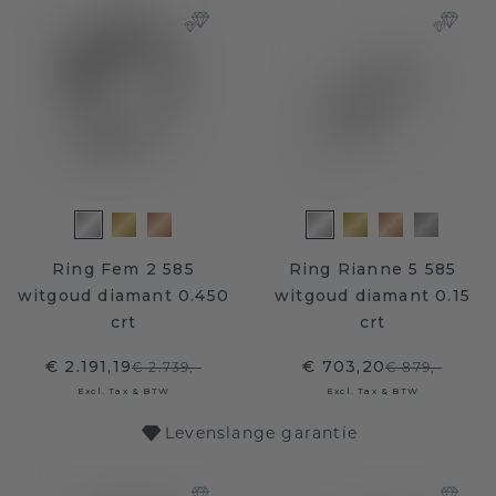
Ring Fem 2 585
Ring Rianne 5 585
witgoud diamant 0.450
witgoud diamant 0.15
crt
crt
€ 2.191,19
€ 703,20
€ 2.739,-
€ 879,-
Excl. Tax & BTW
Excl. Tax & BTW
Levenslange garantie