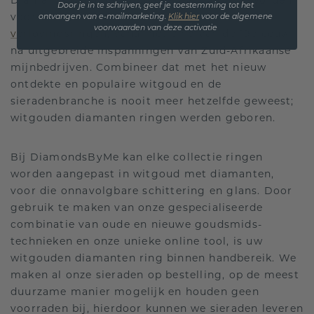
Diamanten zijn de populaire standaard geworden
Door je in te schrijven, geef je toestemming tot het
voor premium sieraden, met name
ontvangen van e-mailmarketing.
Klik hie
r
voor de algemene
voorwaarden van deze activatie
verlovingsringen
, vanaf het eind van de 19e eeuw,
na uitgebreide inspanningen van Zuid-Afrikaanse
mijnbedrijven. Combineer dat met het nieuw
ontdekte en populaire witgoud en de
sieradenbranche is nooit meer hetzelfde geweest;
witgouden diamanten ringen werden geboren.
Bij DiamondsByMe kan elke collectie ringen
worden aangepast in witgoud met diamanten,
voor die onnavolgbare schittering en glans. Door
gebruik te maken van onze gespecialiseerde
combinatie van oude en nieuwe goudsmids-
technieken en onze unieke online tool, is uw
witgouden diamanten ring binnen handbereik. We
maken al onze sieraden op bestelling, op de meest
duurzame manier mogelijk en houden geen
voorraden bij, hierdoor kunnen we sieraden leveren