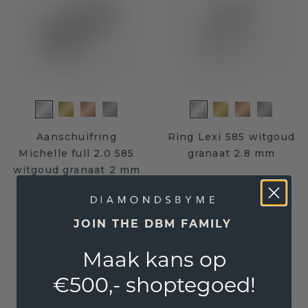
Aanschuifring
Ring Lexi 585 witgoud
Michelle full 2.0 585
granaat 2.8 mm
witgoud granaat 2 mm
€ 660,-
€ 471,20
€ 825,-
€ 589,-
Excl. Tax & BTW
Excl. Tax & BTW
JOIN THE DBM FAMILY
Gegarandeerd de laagste prijs
Maak kans op
€500,- shoptegoed!