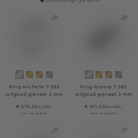
Levenslange garantie
Ring Michelle 7 585
Ring Rianne 7 585
witgoud granaat 2 mm
witgoud granaat 3 mm
€ 575,20
€ 911,20
€ 719,-
€ 1.139,-
Excl. Tax & BTW
Excl. Tax & BTW