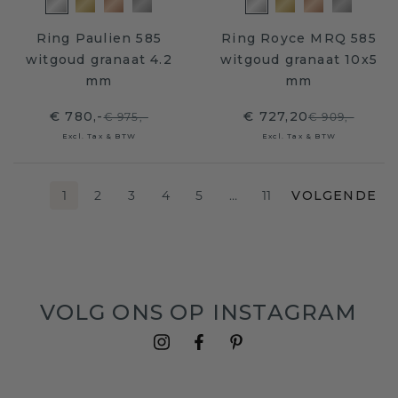
Ring Paulien 585
Ring Royce MRQ 585
witgoud granaat 4.2
witgoud granaat 10x5
mm
mm
€ 780,-
€ 727,20
€ 975,-
€ 909,-
Excl. Tax & BTW
Excl. Tax & BTW
1
2
3
4
5
…
11
VOLGENDE
VOLG ONS OP INSTAGRAM