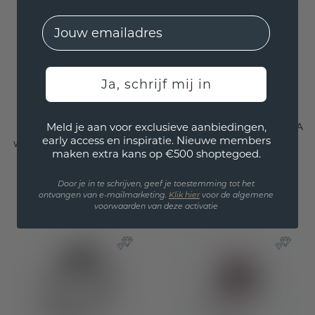
EMail
Ja, schrijf mij in
Ring Anouk 585
Aanschuifring Crown A
Meld je aan voor exclusieve aanbiedingen,
early access en inspiratie. Nieuwe members
witgoud granaat 6 mm
585 witgoud granaat
maken extra kans op €500 shoptegoed.
4x3 mm
Door je in te schrijven, geef je toestemming tot het
€ 687,20
€ 631,20
€ 859,-
€ 789,-
ontvangen van e-mailmarketing.
Klik hie
r
voor de algemene
Excl. Tax & BTW
Excl. Tax & BTW
voorwaarden van deze activatie