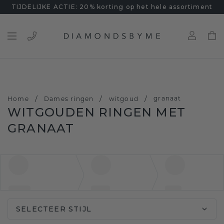
TIJDELIJKE ACTIE: 20% korting op het hele assortiment
/
/
/
granaat
Home
Dames ringen
witgoud
WITGOUDEN RINGEN MET
GRANAAT
SELECTEER STIJL