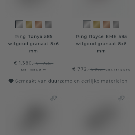
Ring Tonya 585
Ring Royce EME 585
witgoud granaat 8x6
witgoud granaat 8x6
mm
mm
€ 1.380,-
€ 1.725,-
€ 772,-
€ 965,-
Excl. Tax & BTW
Excl. Tax & BTW
Gemaakt van duurzame en eerlijke materialen