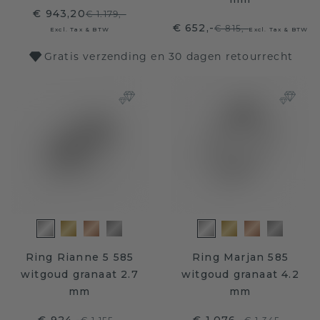
€ 943,20
€ 1.179,-
€ 652,-
€ 815,-
Excl. Tax & BTW
Excl. Tax & BTW
Gratis verzending en 30 dagen retourrecht
Ring Rianne 5 585
Ring Marjan 585
witgoud granaat 2.7
witgoud granaat 4.2
mm
mm