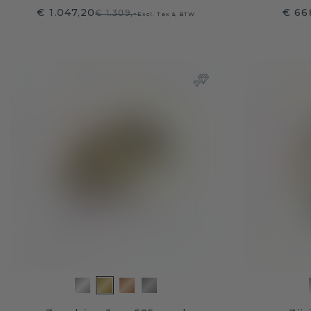
€ 1.047,20
€ 66
€ 1.309,-
Excl. Tax & BTW