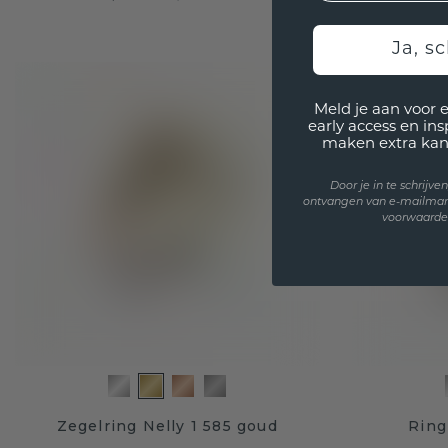
Ja, sc
Meld je aan voor 
early access en in
maken extra kan
Door je in te schrijv
ontvangen van e-mailmar
voorwaarden
Zegelring Nelly 1 585 goud
Ring