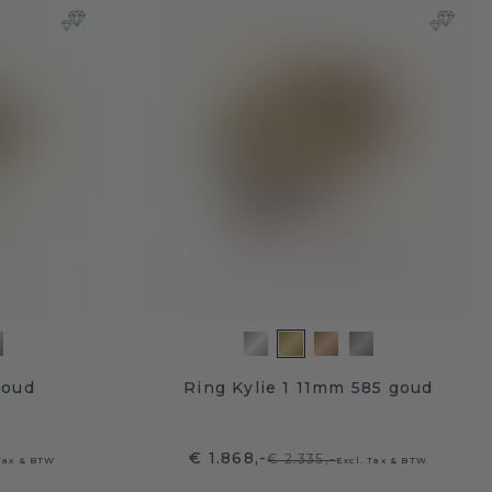
goud
Ring Kylie 1 11mm 585 goud
€ 1.868,-
€ 2.335,-
 Tax & BTW
Excl. Tax & BTW