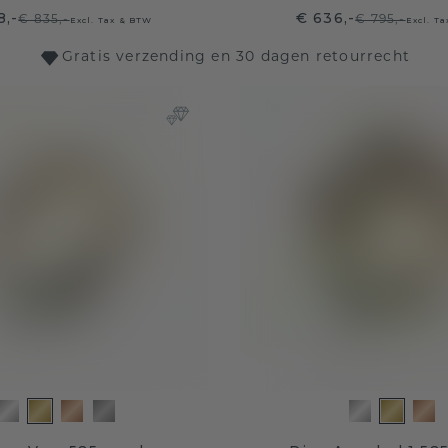
8,-
€ 636,-
€ 835,-
€ 795,-
Excl. Tax & BTW
Excl. T
Gratis verzending en 30 dagen retourrecht