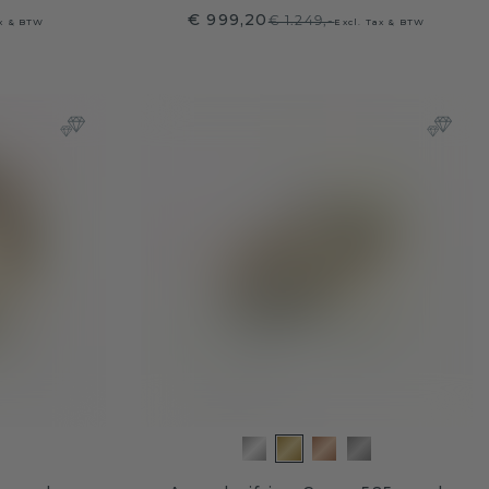
€ 999,20
€ 1.249,-
ax & BTW
Excl. Tax & BTW