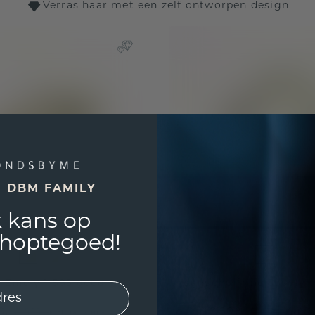
Verras haar met een zelf ontworpen design
E DBM FAMILY
 kans op
shoptegoed!
 Emely 1 585 goud
Aanschuifring Joselyn
0,-
€ 508,-
€ 525,-
€ 635,-
Excl. Tax & BTW
Excl. T