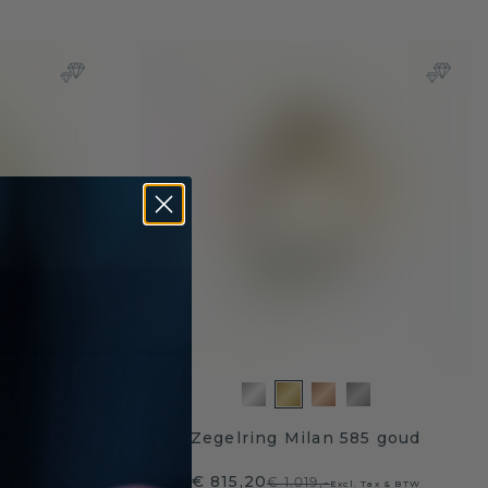
 585 goud
Zegelring Milan 585 goud
€ 815,20
€ 1.019,-
ax & BTW
Excl. Tax & BTW