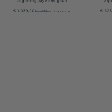
Zegelring Jaye 585 goud
Zij
€ 1.039,20
€ 623
€ 1.299,-
Excl. Tax & BTW