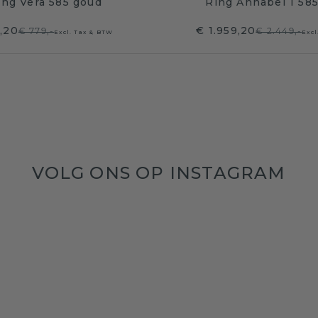
ring Vera 585 goud
Ring Annabel 1 58
,20
€ 1.959,20
€ 779,-
€ 2.449,-
Excl. Tax & BTW
Excl
VOLG ONS OP INSTAGRAM