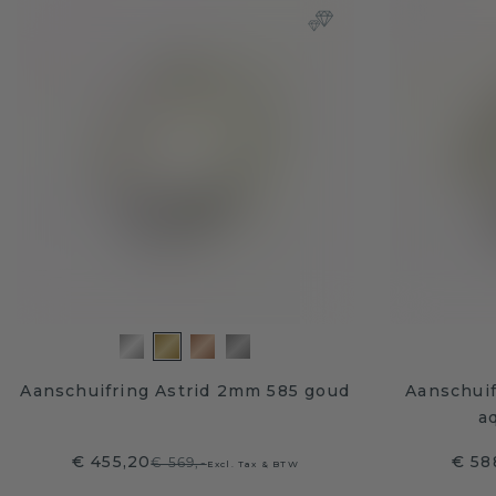
Aanschuifring Astrid 2mm 585 goud
Aanschuif
a
€ 455,20
€ 58
€ 569,-
Excl. Tax & BTW