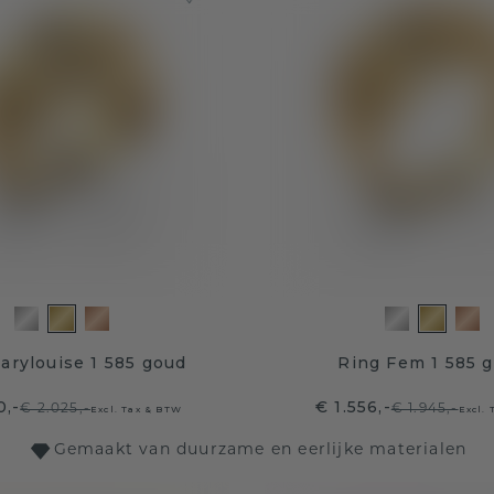
arylouise 1 585 goud
Ring Fem 1 585 
0,-
€ 1.556,-
€ 2.025,-
€ 1.945,-
Excl. Tax & BTW
Excl.
Gemaakt van duurzame en eerlijke materialen