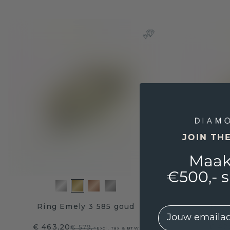
JOIN TH
Maak
€500,- 
Ring Emely 3 585 goud
Ring
EMail
€ 463,20
€ 42
€ 579,-
Excl. Tax & BTW