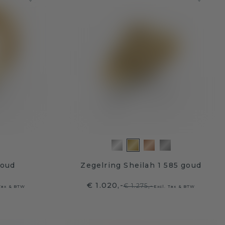
goud
Zegelring Sheilah 1 585 goud
€ 1.020,-
€ 1.275,-
 Tax & BTW
Excl. Tax & BTW