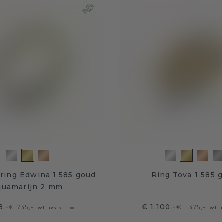
ring Edwina 1 585 goud
Ring Tova 1 585 
quamarijn 2 mm
8,-
€ 1.100,-
€ 735,-
€ 1.375,-
Excl. Tax & BTW
Excl.