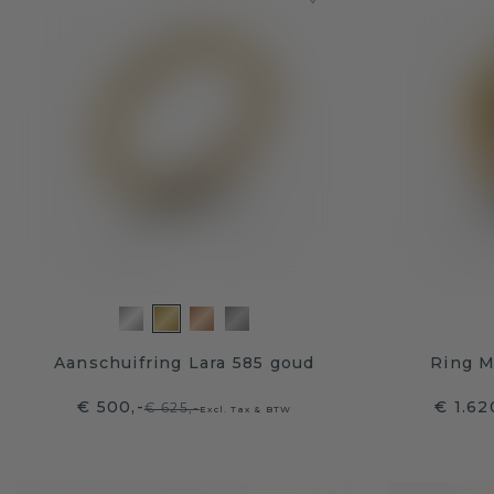
Aanschuifring Lara 585 goud
Ring M
€ 500,-
€ 1.62
€ 625,-
Excl. Tax & BTW