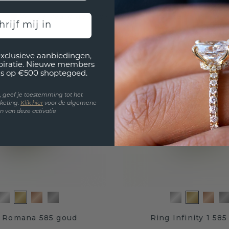
Wij vervaardigen ook uw eigen, unieke ontwerp!
hrijf mij in
exclusieve aanbiedingen,
spiratie. Nieuwe members
s op €500 shoptegoed.
en, geef je toestemming tot het
keting.
Klik hie
r
voor de algemene
 van deze activatie
 Romana 585 goud
Ring Infinity 1 58