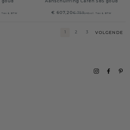
5 goud
Aanschuifring Caren 585 goud
€ 607,20
€ 759,-
. Tax & BTW
Excl. Tax & BTW
VOLGENDE
1
2
3