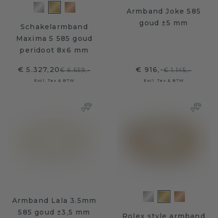
Armband Joke 585
goud ±5 mm
Schakelarmband
Maxima 5 585 goud
peridoot 8x6 mm
€ 5.327,20
€ 916,-
€ 6.659,-
€ 1.145,-
Excl. Tax & BTW
Excl. Tax & BTW
Armband Lala 3.5mm
585 goud ±3,5 mm
Rolex style armband