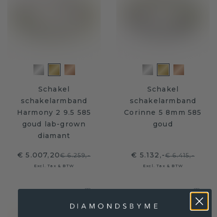
Schakel
Schakel
schakelarmband
schakelarmband
Harmony 2 9.5 585
Corinne 5 8mm 585
goud lab-grown
goud
diamant
€ 5.007,20
€ 5.132,-
€ 6.259,-
€ 6.415,-
Excl. Tax & BTW
Excl. Tax & BTW