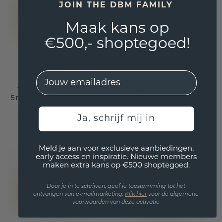
JOIN THE DBM FAMILY
Maak kans op
€500,- shoptegoed!
EMail
Armband Anchor 1
Armband CFE sqr 4.0
5mm 585 goud ±5 mm
585 goud ±4 mm
€ 3.204,-
€ 1.492,-
Ja, schrijf mij in
€ 4.005,-
€ 1.865,-
Excl. Tax & BTW
Excl. Tax & BTW
Meld je aan voor exclusieve aanbiedingen,
early access en inspiratie. Nieuwe members
maken extra kans op €500 shoptegoed.
Door je in te schrijven, geef je toestemming tot het
ontvangen van e-mailmarketing.
Klik hie
r
voor de algemene
voorwaarden van deze activatie