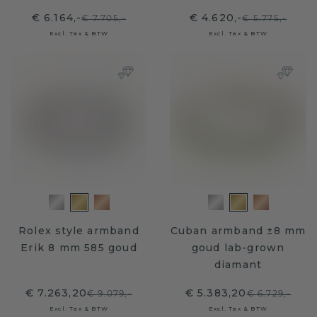
€ 6.164,-
€ 4.620,-
€ 7.705,-
€ 5.775,-
Excl. Tax & BTW
Excl. Tax & BTW
Rolex style armband
Cuban armband ±8 mm
Erik 8 mm 585 goud
goud lab-grown
diamant
€ 7.263,20
€ 5.383,20
€ 9.079,-
€ 6.729,-
Excl. Tax & BTW
Excl. Tax & BTW