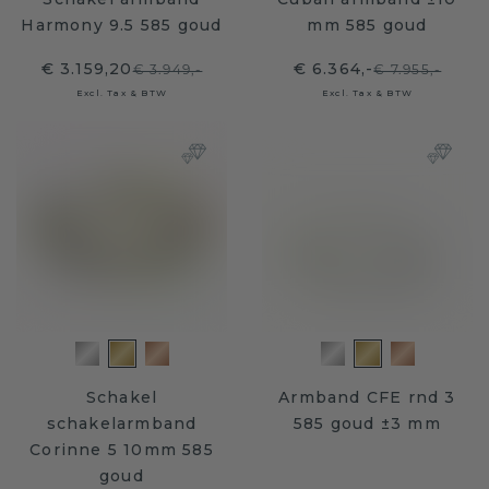
Harmony 9.5 585 goud
mm 585 goud
€ 3.159,20
€ 6.364,-
€ 3.949,-
€ 7.955,-
Excl. Tax & BTW
Excl. Tax & BTW
Schakel
Armband CFE rnd 3
schakelarmband
585 goud ±3 mm
Corinne 5 10mm 585
goud