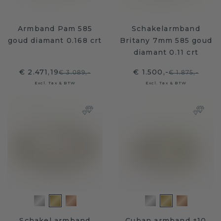
Armband Pam 585
Schakelarmband
goud diamant 0.168 crt
Britany 7mm 585 goud
diamant 0.11 crt
€ 2.471,19
€ 1.500,-
€ 3.089,-
€ 1.875,-
Excl. Tax & BTW
Excl. Tax & BTW
Schakel armband
Cuban armband ±10