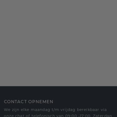
CONTACT OPNEMEN
We zijn elke maandag t/m vrijdag bereikbaar via
onze chat of telefonisch van 09:00 -17:00. Zaterdag