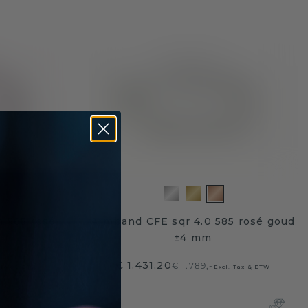
 585 rosé
Armband CFE sqr 4.0 585 rosé goud
±4 mm
€ 1.431,20
€ 1.789,-
 Tax & BTW
Excl. Tax & BTW