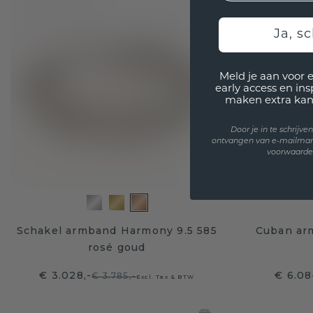
Ja, sc
Meld je aan voor 
early access en in
maken extra kan
Door je in te schrijv
ontvangen van e-mailmar
voorwaarden
Schakel armband Harmony 9.5 585
Cuban ar
rosé goud
€ 3.028,-
€ 6.08
€ 3.785,-
Excl. Tax & BTW