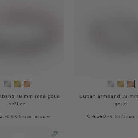
mband ±8 mm rosé goud
Cuban armband ±8 mm
saffier
goud
2,-
€ 4.540,-
€ 6.615,-
€ 5.675,-
Excl. Tax & BTW
Excl.