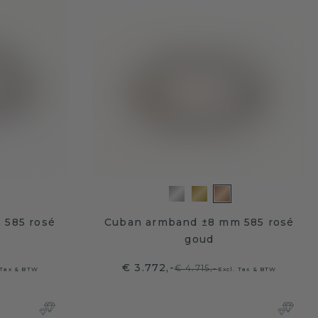
 585 rosé
Cuban armband ±8 mm 585 rosé
goud
€ 3.772,-
€ 4.715,-
 Tax & BTW
Excl. Tax & BTW