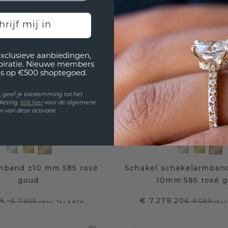
hrijf mij in
exclusieve aanbiedingen,
spiratie. Nieuwe members
s op €500 shoptegoed.
en, geef je toestemming tot het
keting.
Klik hie
r
voor de algemene
 van deze activatie
mband ±10 mm 585 rosé
Schakel schakelarmband
goud
10mm 585 rosé 
4,-
€ 7.279,20
€ 7.605,-
€ 9.099,-
Excl. Tax & BTW
Exc