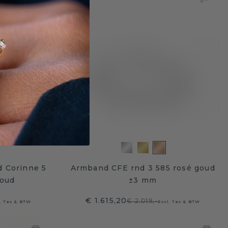
 Corinne 5
Armband CFE rnd 3 585 rosé goud
goud
±3 mm
€ 1.615,20
€ 2.019,-
l. Tax & BTW
Excl. Tax & BTW