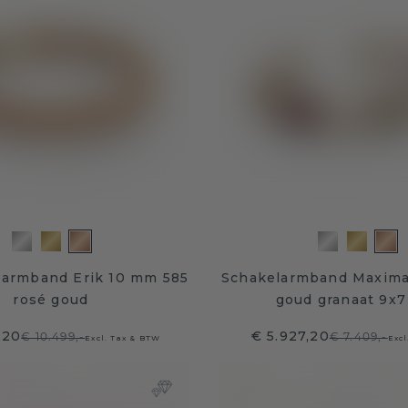
e armband Erik 10 mm 585
Schakelarmband Maxima
rosé goud
goud granaat 9x
,20
€ 5.927,20
€ 10.499,-
€ 7.409,-
Excl. Tax & BTW
Excl