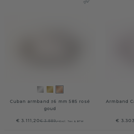
Cuban armband ±6 mm 585 rosé
Armband Ca
goud
€ 3.111,20
€ 3.30
€ 3.889,-
Excl. Tax & BTW