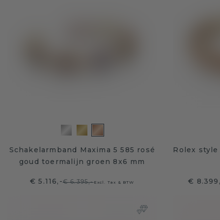
Schakelarmband Maxima 5 585 rosé
Rolex styl
goud toermalijn groen 8x6 mm
€ 5.116,-
€ 8.399
€ 6.395,-
Excl. Tax & BTW