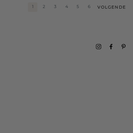
VOLGENDE
1
2
3
4
5
6