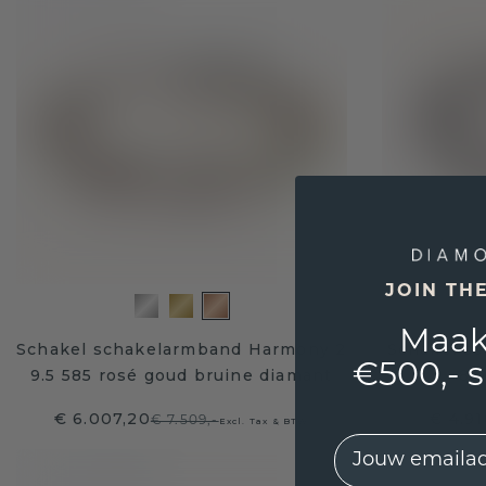
JOIN TH
Maak
Schakel schakelarmband Harmony 2
Schakel s
€500,- 
9.5 585 rosé goud bruine diamant
8m
€ 6.007,20
€ 4.91
€ 7.509,-
Excl. Tax & BTW
EMail