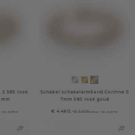
 3 585 rosé
Schakel schakelarmband Corinne 5
7 mm
7mm 585 rosé goud
€ 4.460,-
€ 5.575,-
. Tax & BTW
Excl. Tax & BTW