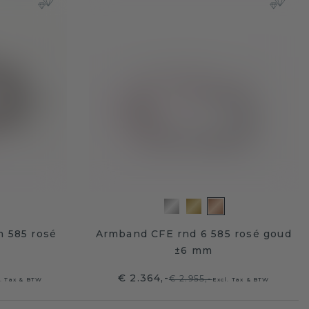
 585 rosé
Armband CFE rnd 6 585 rosé goud
±6 mm
€ 2.364,-
€ 2.955,-
l. Tax & BTW
Excl. Tax & BTW