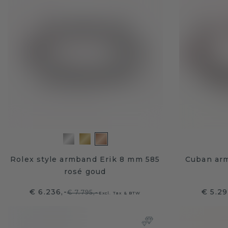
Rolex style armband Erik 8 mm 585
Cuban ar
rosé goud
€ 6.236,-
€ 5.29
€ 7.795,-
Excl. Tax & BTW