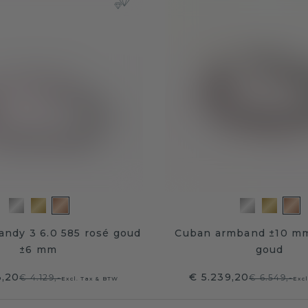
ndy 3 6.0 585 rosé goud
Cuban armband ±10 mm
±6 mm
goud
3,20
€ 5.239,20
€ 4.129,-
€ 6.549,-
Excl. Tax & BTW
Exc