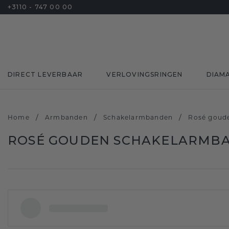
+3110 - 747 00 00
DIRECT LEVERBAAR
VERLOVINGSRINGEN
DIAM
/
/
/
Home
Armbanden
Schakelarmbanden
Rosé goud
ROSÉ GOUDEN SCHAKELARMB