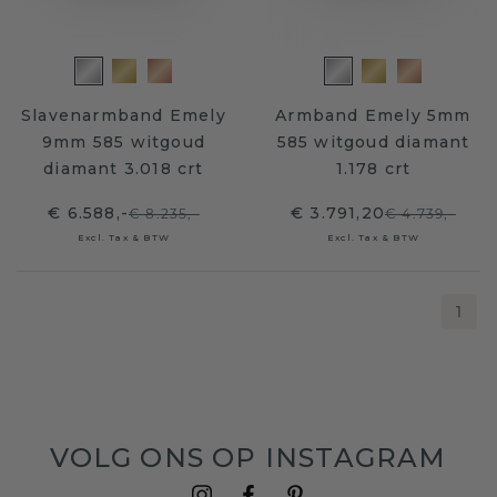
Slavenarmband Emely
Armband Emely 5mm
9mm 585 witgoud
585 witgoud diamant
diamant 3.018 crt
1.178 crt
€ 6.588,-
€ 3.791,20
€ 8.235,-
€ 4.739,-
Excl. Tax & BTW
Excl. Tax & BTW
1
VOLG ONS OP INSTAGRAM