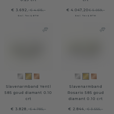
€ 3.692,-
€ 4.047,20
€ 4.615,-
€ 5.059,-
Excl. Tax & BTW
Excl. Tax & BTW
Slavenarmband Yentl
Slavenarmband
585 goud diamant 0.10
Rosario 585 goud
crt
diamant 0.10 crt
€ 3.828,-
€ 2.844,-
€ 4.785,-
€ 3.555,-