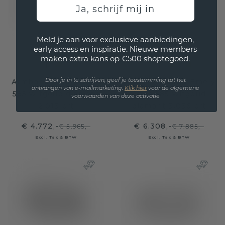
Ja, schrijf mij in
Meld je aan voor exclusieve aanbiedingen,
early access en inspiratie. Nieuwe members
maken extra kans op €500 shoptegoed.
Armband Emely 6mm
Slavenarmband Emely
Door je in te schrijven, geef je toestemming tot het
ontvangen van e-mailmarketing.
Klik hie
r
voor de algemene
585 witgoud diamant
8mm 585 witgoud
voorwaarden van deze activatie
2.013 crt
diamant 3.036 crt
€ 4.772,-
€ 6.308,-
€ 5.965,-
€ 7.885,-
Excl. Tax & BTW
Excl. Tax & BTW