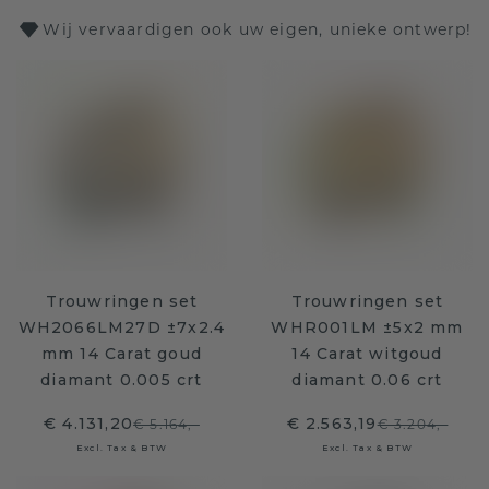
Wij vervaardigen ook uw eigen, unieke ontwerp!
Trouwringen set
Trouwringen set
WH2066LM27D ±7x2.4
WHR001LM ±5x2 mm
mm 14 Carat goud
14 Carat witgoud
diamant 0.005 crt
diamant 0.06 crt
€ 4.131,20
€ 2.563,19
€ 5.164,-
€ 3.204,-
Excl. Tax & BTW
Excl. Tax & BTW