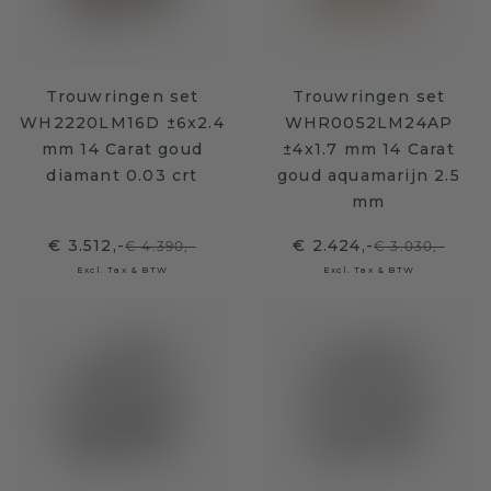
Trouwringen set
Trouwringen set
WH2220LM16D ±6x2.4
WHR0052LM24AP
mm 14 Carat goud
±4x1.7 mm 14 Carat
diamant 0.03 crt
goud aquamarijn 2.5
mm
€ 3.512,-
€ 2.424,-
€ 4.390,-
€ 3.030,-
Excl. Tax & BTW
Excl. Tax & BTW