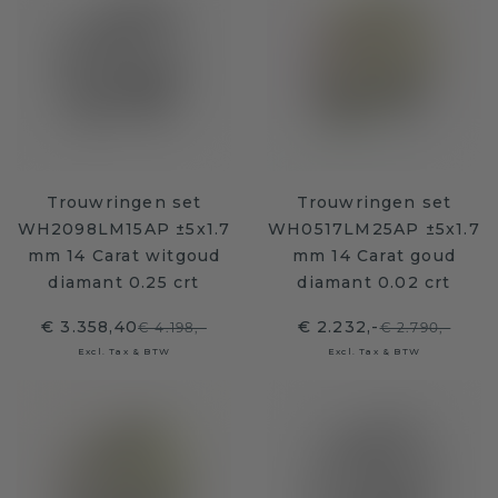
Trouwringen set
Trouwringen set
WH2098LM15AP ±5x1.7
WH0517LM25AP ±5x1.7
mm 14 Carat witgoud
mm 14 Carat goud
diamant 0.25 crt
diamant 0.02 crt
€ 3.358,40
€ 2.232,-
€ 4.198,-
€ 2.790,-
Excl. Tax & BTW
Excl. Tax & BTW