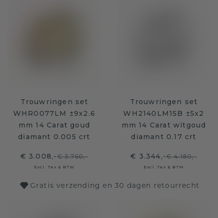
Trouwringen set
Trouwringen set
WHR0077LM ±9x2.6
WH2140LM15B ±5x2
mm 14 Carat goud
mm 14 Carat witgoud
diamant 0.005 crt
diamant 0.17 crt
€ 3.008,-
€ 3.344,-
€ 3.760,-
€ 4.180,-
Excl. Tax & BTW
Excl. Tax & BTW
Gratis verzending en 30 dagen retourrecht