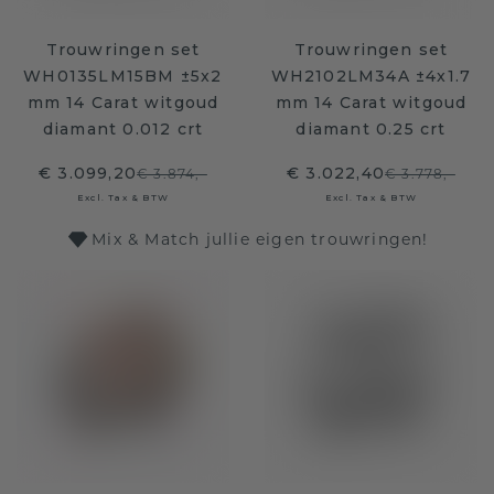
Trouwringen set
Trouwringen set
WH0135LM15BM ±5x2
WH2102LM34A ±4x1.7
mm 14 Carat witgoud
mm 14 Carat witgoud
diamant 0.012 crt
diamant 0.25 crt
€ 3.099,20
€ 3.022,40
€ 3.874,-
€ 3.778,-
Excl. Tax & BTW
Excl. Tax & BTW
Mix & Match jullie eigen trouwringen!