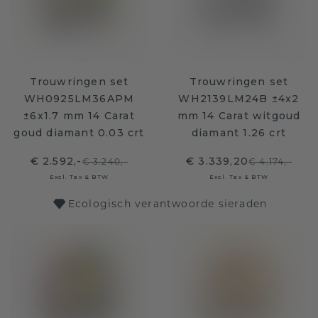
Trouwringen set
Trouwringen set
WH0925LM36APM
WH2139LM24B ±4x2
±6x1.7 mm 14 Carat
mm 14 Carat witgoud
goud diamant 0.03 crt
diamant 1.26 crt
€ 2.592,-
€ 3.339,20
€ 3.240,-
€ 4.174,-
Excl. Tax & BTW
Excl. Tax & BTW
Ecologisch verantwoorde sieraden