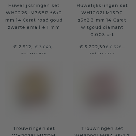
Huwelijksringen set
Huwelijksringen set
WH2226LM36BP ±6x2
WH1002LM15DP
mm 14 Carat rosé goud
±5x2.3 mm 14 Carat
zwarte emaille 1 mm
witgoud diamant
0.003 crt
€ 2.912,-
€ 5.222,39
€ 3.640,-
€ 6.528,-
Excl. Tax & BTW
Excl. Tax & BTW
Trouwringen set
Trouwringen set
WH2038LM17DM
WH6090LM55A ±5x1.7