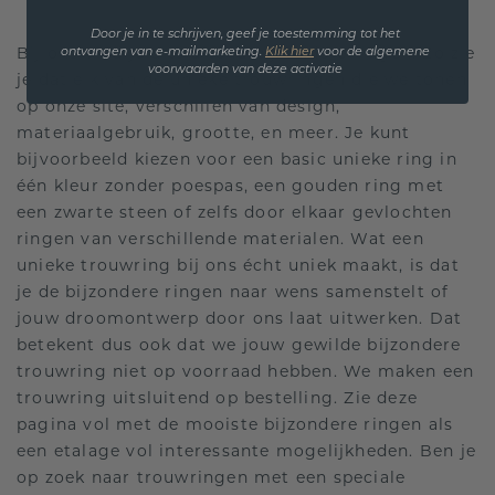
Door je in te schrijven, geef je toestemming tot het
Bij ons vind je uitsluitend bijzondere ringen. Zo zie
ontvangen van e-mailmarketing.
Klik hie
r
voor de algemene
voorwaarden van deze activatie
je dat elk van de unieke trouwringen die we tonen
op onze site, verschillen van design,
materiaalgebruik, grootte, en meer. Je kunt
bijvoorbeeld kiezen voor een basic unieke ring in
één kleur zonder poespas, een gouden ring met
een zwarte steen of zelfs door elkaar gevlochten
ringen van verschillende materialen. Wat een
unieke trouwring bij ons écht uniek maakt, is dat
je de bijzondere ringen naar wens samenstelt of
jouw droomontwerp door ons laat uitwerken. Dat
betekent dus ook dat we jouw gewilde bijzondere
trouwring niet op voorraad hebben. We maken een
trouwring uitsluitend op bestelling. Zie deze
pagina vol met de mooiste bijzondere ringen als
een etalage vol interessante mogelijkheden. Ben je
op zoek naar trouwringen met een speciale