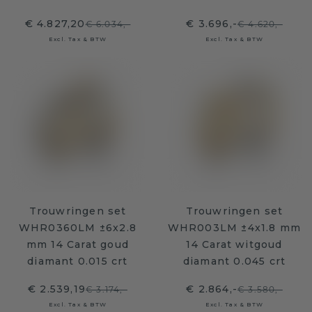
€ 4.827,20
€ 3.696,-
€ 6.034,-
€ 4.620,-
Excl. Tax & BTW
Excl. Tax & BTW
Trouwringen set
Trouwringen set
WHR0360LM ±6x2.8
WHR003LM ±4x1.8 mm
mm 14 Carat goud
14 Carat witgoud
diamant 0.015 crt
diamant 0.045 crt
€ 2.539,19
€ 2.864,-
€ 3.174,-
€ 3.580,-
Excl. Tax & BTW
Excl. Tax & BTW