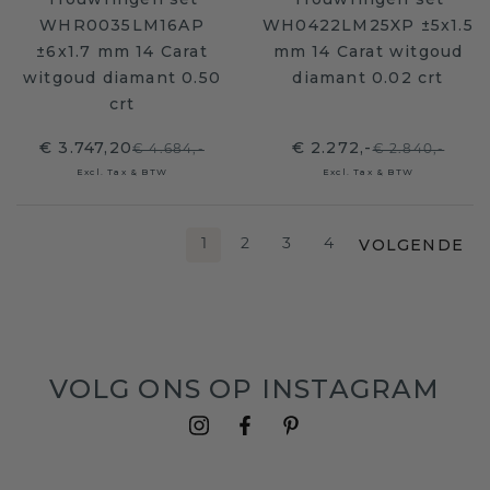
WHR0035LM16AP
WH0422LM25XP ±5x1.5
±6x1.7 mm 14 Carat
mm 14 Carat witgoud
witgoud diamant 0.50
diamant 0.02 crt
crt
€ 3.747,20
€ 2.272,-
€ 4.684,-
€ 2.840,-
Excl. Tax & BTW
Excl. Tax & BTW
VOLGENDE
1
2
3
4
VOLG ONS OP INSTAGRAM