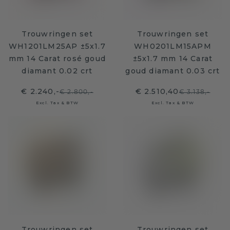
Trouwringen set
Trouwringen set
WH1201LM25AP ±5x1.7
WH0201LM15APM
mm 14 Carat rosé goud
±5x1.7 mm 14 Carat
diamant 0.02 crt
goud diamant 0.03 crt
€ 2.240,-
€ 2.510,40
€ 2.800,-
€ 3.138,-
Excl. Tax & BTW
Excl. Tax & BTW
Trouwringen set
Trouwringen set