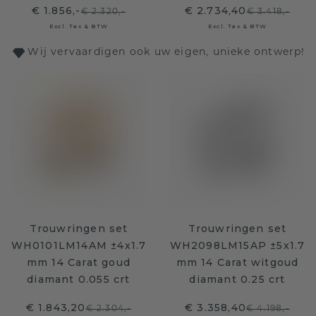
€ 1.856,-
€ 2.734,40
€ 2.320,-
€ 3.418,-
Excl. Tax & BTW
Excl. Tax & BTW
Wij vervaardigen ook uw eigen, unieke ontwerp!
Trouwringen set
Trouwringen set
WH0101LM14AM ±4x1.7
WH2098LM15AP ±5x1.7
mm 14 Carat goud
mm 14 Carat witgoud
diamant 0.055 crt
diamant 0.25 crt
€ 1.843,20
€ 3.358,40
€ 2.304,-
€ 4.198,-