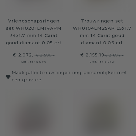
Vriendschapsringen
Trouwringen set
set WH0201LM14APM
WH0104LM25AP ±5x1.7
±4x1.7 mm 14 Carat
mm 14 Carat goud
goud diamant 0.05 crt
diamant 0.06 crt
€ 2.072,-
€ 2.155,19
€ 2.590,-
€ 2.694,-
Excl. Tax & BTW
Excl. Tax & BTW
Maak jullie trouwringen nog persoonlijker met
een gravure