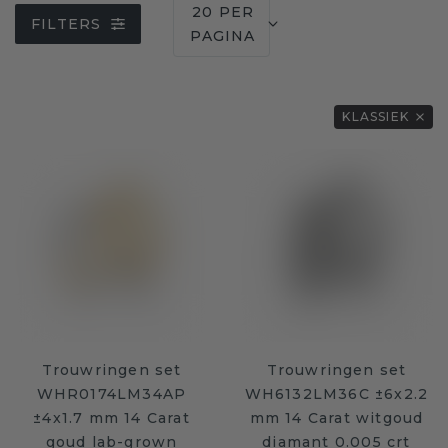
20 PER
FILTERS
PAGINA
KLASSIEK
Trouwringen set
Trouwringen set
WHR0174LM34AP
WH6132LM36C ±6x2.2
±4x1.7 mm 14 Carat
mm 14 Carat witgoud
goud lab-grown
diamant 0.005 crt