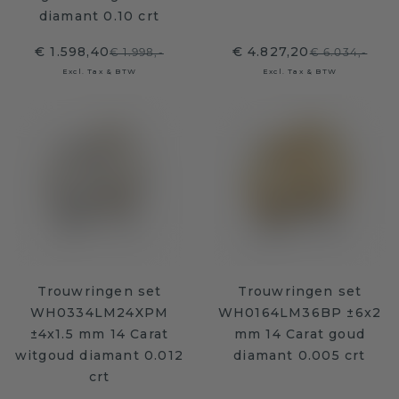
diamant 0.10 crt
€ 1.598,40
€ 4.827,20
€ 1.998,-
€ 6.034,-
Excl. Tax & BTW
Excl. Tax & BTW
Trouwringen set
Trouwringen set
WH0334LM24XPM
WH0164LM36BP ±6x2
±4x1.5 mm 14 Carat
mm 14 Carat goud
witgoud diamant 0.012
diamant 0.005 crt
crt