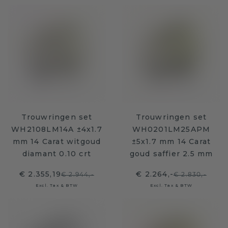
Trouwringen set
Trouwringen set
WH2108LM14A ±4x1.7
WH0201LM25APM
mm 14 Carat witgoud
±5x1.7 mm 14 Carat
diamant 0.10 crt
goud saffier 2.5 mm
€ 2.355,19
€ 2.264,-
€ 2.944,-
€ 2.830,-
Excl. Tax & BTW
Excl. Tax & BTW