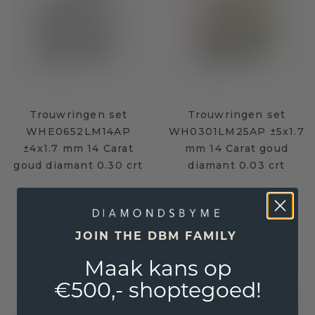
Trouwringen set
Trouwringen set
WHE0652LM14AP
WH0301LM25AP ±5x1.7
±4x1.7 mm 14 Carat
mm 14 Carat goud
goud diamant 0.30 crt
diamant 0.03 crt
€ 2.507,19
€ 2.192,-
€ 3.134,-
€ 2.740,-
Excl. Tax & BTW
Excl. Tax & BTW
Ecologisch verantwoorde sieraden
JOIN THE DBM FAMILY
Maak kans op
€500,- shoptegoed!