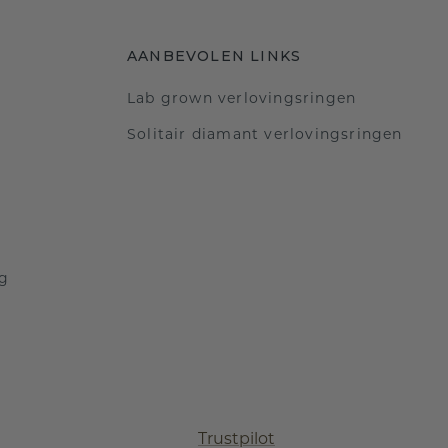
AANBEVOLEN LINKS
Lab grown verlovingsringen
Solitair diamant verlovingsringen
ng
Trustpilot