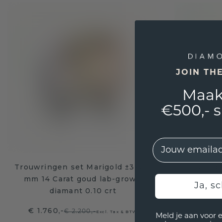
JOIN TH
Maak
€500,- 
EMail
Trouwringen set Marigold ±3x2.4
Trouwringe
mm 14 Carat goud lab-grown
14 Carat 
Ja, sc
diamant 0.10 crt
€ 1.760,-
€ 2.21
€ 2.200,-
Excl. Tax & BTW
Meld je aan voor 