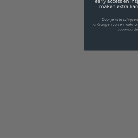
early access en in
maken extra kan
Door je in te schrijv
ontvangen van e-mailmar
voorwaarden