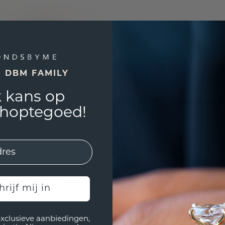
E DBM FAMILY
 kans op
shoptegoed!
n set Zinnia ±4 x 1,7 mm
goud lab-grown diamant
hrijf mij in
0.05 crt
8,-
€ 2.880,-
Excl. Tax & BTW
exclusieve aanbiedingen,