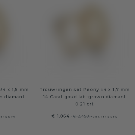
±4 x 1,5 mm
Trouwringen set Peony ±4 x 1,7 mm
wn diamant
14 Carat goud lab-grown diamant
0.21 crt
€ 1.864,-
€ 2.450,-
 Tax & BTW
Excl. Tax & BTW