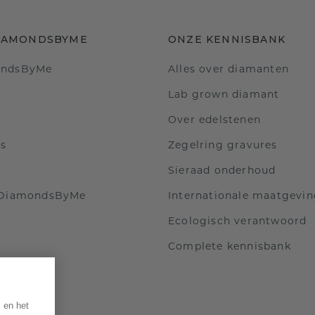
IAMONDSBYME
ONZE KENNISBANK
ondsByMe
Alles over diamanten
Lab grown diamant
Over edelstenen
ls
Zegelring gravures
Sieraad onderhoud
 DiamondsByMe
Internationale maatgevi
Ecologisch verantwoord
Complete kennisbank
 en het