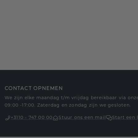
CONTACT OPNEMEN
We zijn elke maandag t/m vrijdag bereikbaar via onze
09:00 -17:00. Zaterdag en zondag zijn we gesloten.
+3110 - 747 00 00
Stuur ons een mail
Start een 