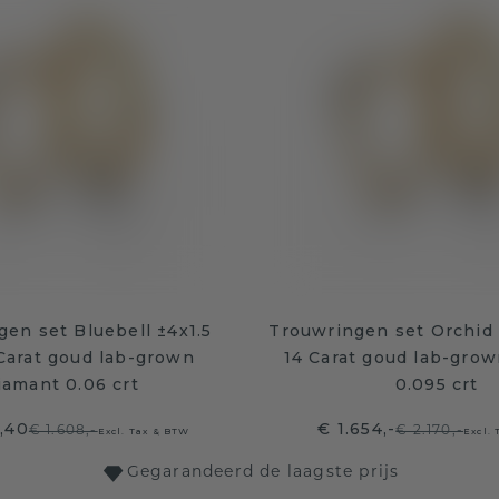
en set Bluebell ±4x1.5
Trouwringen set Orchid 
Carat goud lab-grown
14 Carat goud lab-gro
iamant 0.06 crt
0.095 crt
6,40
€ 1.654,-
€ 1.608,-
€ 2.170,-
Excl. Tax & BTW
Excl.
Gegarandeerd de laagste prijs