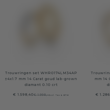
Trouwringen set WHR0174LM34AP
Trouwring
±4x1.7 mm 14 Carat goud lab-grown
mm 14 
diamant 0.10 crt
d
€ 1.598,40
€ 1.28
€ 1.998,-
Excl. Tax & BTW