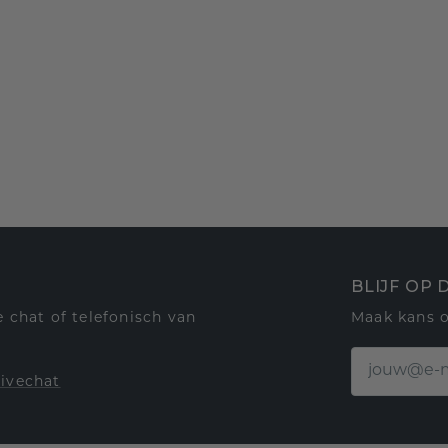
BLIJF OP
 chat of telefonisch van
Maak kans 
livechat