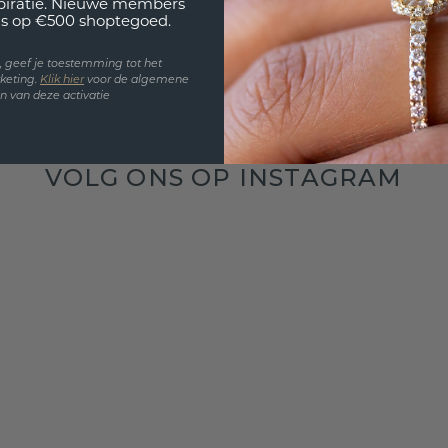
spiratie. Nieuwe members
s op €500 shoptegoed.
en, geef je toestemming tot het
keting.
Klik hie
r
voor de algemene
 van deze activatie
VOLG ONS OP INSTAGRAM