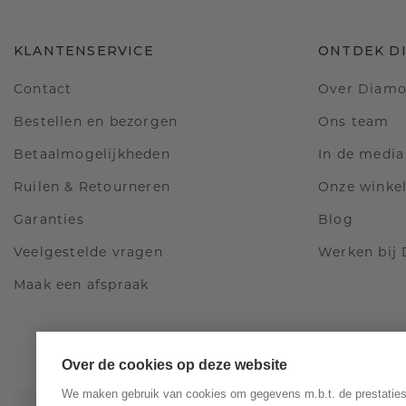
KLANTENSERVICE
ONTDEK D
Contact
Over Diam
Bestellen en bezorgen
Ons team
Betaalmogelijkheden
In de media
Ruilen & Retourneren
Onze winke
Garanties
Blog
Veelgestelde vragen
Werken bij
Maak een afspraak
Over de cookies op deze website
We maken gebruik van cookies om gegevens m.b.t. de prestaties