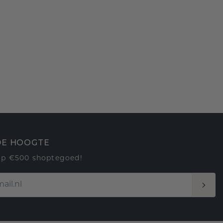
 DE HOOGTE
op €500 shoptegoed!