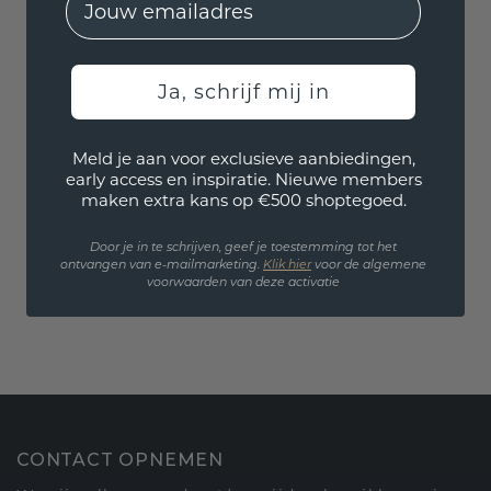
Ja, schrijf mij in
Meld je aan voor exclusieve aanbiedingen,
early access en inspiratie. Nieuwe members
maken extra kans op €500 shoptegoed.
Door je in te schrijven, geef je toestemming tot het
ontvangen van e-mailmarketing.
Klik hie
r
voor de algemene
voorwaarden van deze activatie
CONTACT OPNEMEN