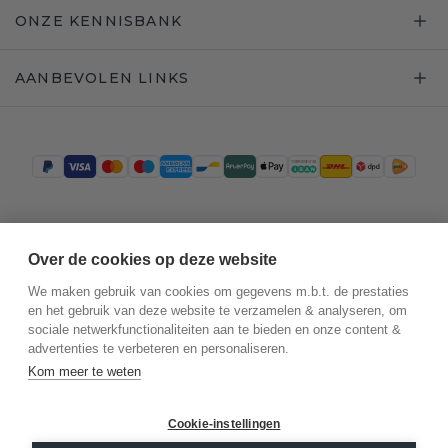
ONZE KENNISBANK
AANBEVOLEN LINKS
Trustpilot
Over de cookies op deze website
We maken gebruik van cookies om gegevens m.b.t. de prestaties
en het gebruik van deze website te verzamelen & analyseren, om
sociale netwerkfunctionaliteiten aan te bieden en onze content &
advertenties te verbeteren en personaliseren.
Kom meer te weten
Cookie-instellingen
©
2026
.
DiamondsByMe