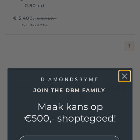
0.80 crt
€ 5.400,-
€ 6.750,-
Excl. Tax & BTW
1
VOLG ONS OP INSTAGRAM
JOIN THE DBM FAMILY
Maak kans op
€500,- shoptegoed!
EMail