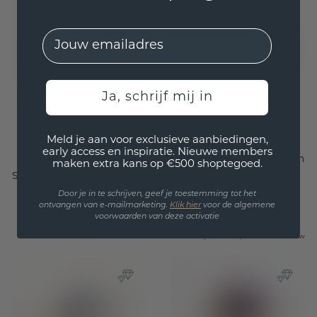
EMail
Ja, schrijf mij in
Meld je aan voor exclusieve aanbiedingen,
early access en inspiratie. Nieuwe members
Verlovingsring
Verlovingsring Laurian
maken extra kans op €500 shoptegoed.
Serenity OVL 585 goud
CUS 585 goud
amethist 11x9 mm
amethist 5.5 mm
Door je in te schrijven, geef je toestemming tot het
ontvangen van e-mailmarketing.
Klik hie
r
voor de algemene
voorwaarden van deze activatie
€ 1.367,20
€ 1.709,-
€ 748,-
€ 935,-
Excl. Tax & BTW
Excl. Tax & BTW