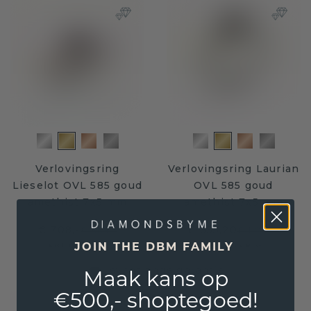
Verlovingsring
Verlovingsring Laurian
Lieselot OVL 585 goud
OVL 585 goud
amethist 7x5 mm
amethist 7x5 mm
€ 708,-
€ 855,20
€ 885,-
€ 1.069,-
Excl. Tax & BTW
Excl. Tax & BTW
JOIN THE DBM FAMILY
Levenslange garantie
Maak kans op
€500,- shoptegoed!