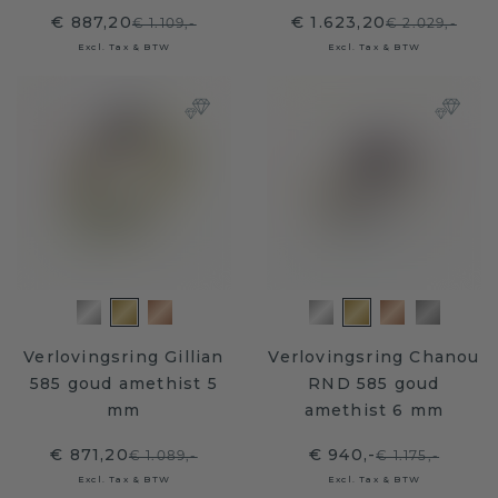
€ 887,20
€ 1.623,20
€ 1.109,-
€ 2.029,-
Excl. Tax & BTW
Excl. Tax & BTW
Verlovingsring Gillian
Verlovingsring Chanou
585 goud amethist 5
RND 585 goud
mm
amethist 6 mm
€ 871,20
€ 940,-
€ 1.089,-
€ 1.175,-
Excl. Tax & BTW
Excl. Tax & BTW