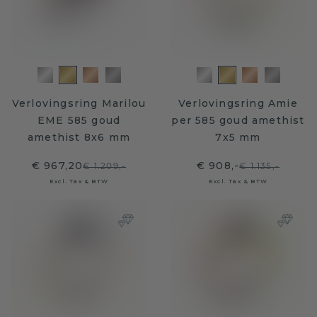
Verlovingsring Marilou
Verlovingsring Amie
EME 585 goud
per 585 goud amethist
amethist 8x6 mm
7x5 mm
€ 967,20
€ 908,-
€ 1.209,-
€ 1.135,-
Excl. Tax & BTW
Excl. Tax & BTW