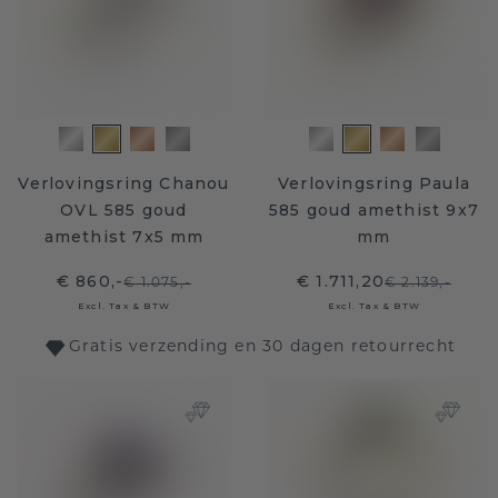
Verlovingsring Chanou
Verlovingsring Paula
OVL 585 goud
585 goud amethist 9x7
amethist 7x5 mm
mm
€ 860,-
€ 1.711,20
€ 1.075,-
€ 2.139,-
Excl. Tax & BTW
Excl. Tax & BTW
Gratis verzending en 30 dagen retourrecht