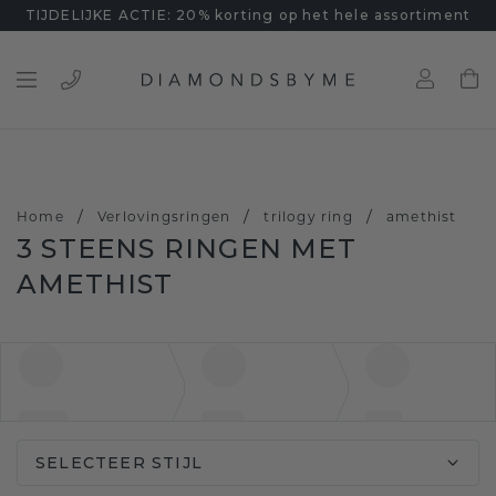
TIJDELIJKE ACTIE: 20% korting op het hele assortiment
/
/
/
Home
Verlovingsringen
trilogy ring
amethist
3 STEENS RINGEN MET
AMETHIST
SELECTEER STIJL