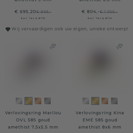
€ 695,20
€ 804,-
€ 869,-
€ 1.005,-
Excl. Tax & BTW
Excl. Tax & BTW
Wij vervaardigen ook uw eigen, unieke ontwerp!
Verlovingsring Marilou
Verlovingsring Kina
OVL 585 goud
EME 585 goud
amethist 7,5x5,5 mm
amethist 8x6 mm