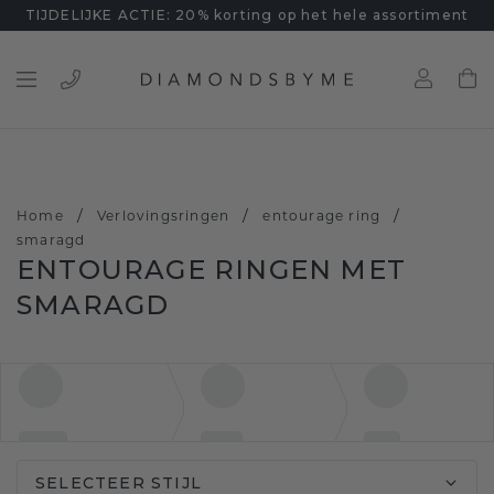
TIJDELIJKE ACTIE: 20% korting op het hele assortiment
/
/
/
Home
Verlovingsringen
entourage ring
smaragd
ENTOURAGE RINGEN MET
SMARAGD
SELECTEER STIJL