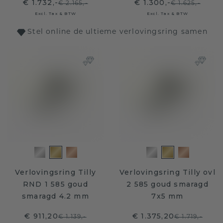
€ 1.732,-
€ 1.300,-
€ 2.165,-
€ 1.625,-
Excl. Tax & BTW
Excl. Tax & BTW
Stel online de ultieme verlovingsring samen
Verlovingsring Tilly
Verlovingsring Tilly ovl
RND 1 585 goud
2 585 goud smaragd
smaragd 4.2 mm
7x5 mm
€ 911,20
€ 1.375,20
€ 1.139,-
€ 1.719,-