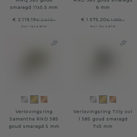
MRQ 585 goud
RND 585 goud smaragd
smaragd 11x5.5 mm
6 mm
€ 2.119,19
€ 1.575,20
€ 2.649,-
€ 1.969,-
Excl. Tax & BTW
Excl. Tax & BTW
Verlovingsring
Verlovingsring Tilly ovl
Samantha RND 585
1 585 goud smaragd
goud smaragd 5 mm
7x5 mm