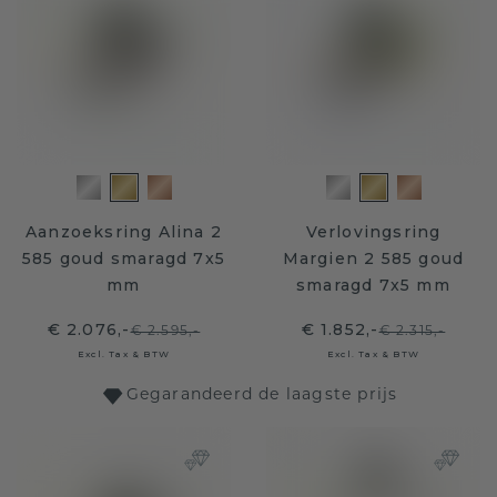
Aanzoeksring Alina 2
Verlovingsring
585 goud smaragd 7x5
Margien 2 585 goud
mm
smaragd 7x5 mm
€ 2.076,-
€ 1.852,-
€ 2.595,-
€ 2.315,-
Excl. Tax & BTW
Excl. Tax & BTW
Gegarandeerd de laagste prijs