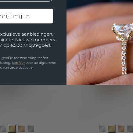
granaat 7 mm
goud granaat 8x
0,-
€ 751,20
€ 825,-
€ 939,-
Excl. Tax & BTW
Excl. 
hrijf mij in
Stel online de ultieme verlovingsring samen
exclusieve aanbiedingen,
spiratie. Nieuwe members
s op €500 shoptegoed.
en, geef je toestemming tot het
keting.
Klik hie
r
voor de algemene
 van deze activatie