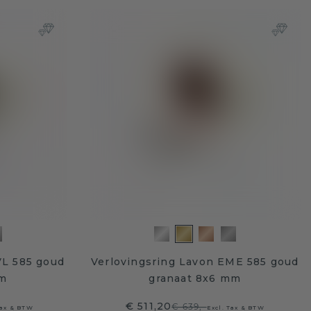
VL 585 goud
Verlovingsring Lavon EME 585 goud
mm
granaat 8x6 mm
€ 511,20
€ 639,-
Tax & BTW
Excl. Tax & BTW