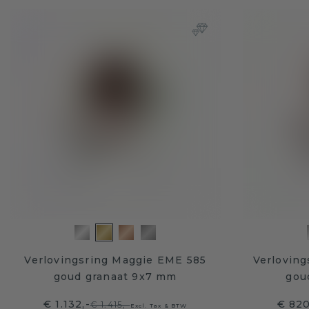
Verlovingsring Maggie EME 585
Verloving
goud granaat 9x7 mm
gou
€ 1.132,-
€ 820
€ 1.415,-
Excl. Tax & BTW