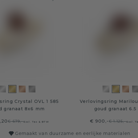
sring Crystal OVL 1 585
Verlovingsring Marilo
d granaat 8x6 mm
goud granaat 6.
,20
€ 900,-
€ 679,-
€ 1.125,-
Excl. Tax & BTW
Excl. 
Gemaakt van duurzame en eerlijke materialen