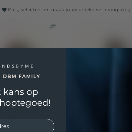
Kies, selecteer en maak jouw unieke verlovingsring
E DBM FAMILY
 kans op
shoptegoed!
sring Azra RND 585 goud
Verlovingsring Simone