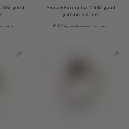
L 585 goud
Aanzoeksring Isa 2 585 goud
mm
granaat 4.2 mm
€ 604,-
€ 755,-
Tax & BTW
Excl. Tax & BTW