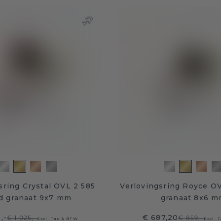
sring Crystal OVL 2 585
Verlovingsring Royce O
d granaat 9x7 mm
granaat 8x6 
,-
€ 687,20
€ 1.025,-
€ 859,-
Excl. Tax & BTW
Excl. 