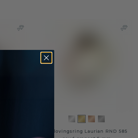
 OVL 2 585
Verlovingsring Laurian RND 585