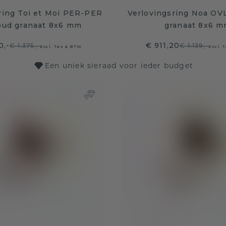
ring Toi et Moi PER-PER
Verlovingsring Noa OV
oud granaat 8x6 mm
granaat 8x6 
0,-
€ 911,20
€ 1.375,-
€ 1.139,-
Excl. Tax & BTW
Excl. 
Een uniek sieraad voor ieder budget