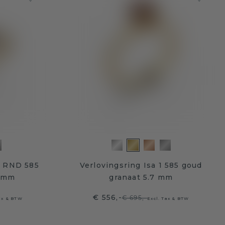
u RND 585
Verlovingsring Isa 1 585 goud
5 mm
granaat 5.7 mm
€ 556,-
€ 695,-
Tax & BTW
Excl. Tax & BTW