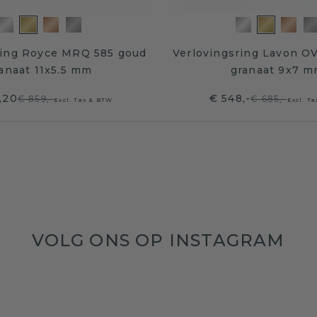
ring Royce MRQ 585 goud
Verlovingsring Lavon O
anaat 11x5.5 mm
granaat 9x7 
,20
€ 548,-
€ 859,-
€ 685,-
Excl. Tax & BTW
Excl. T
VOLG ONS OP INSTAGRAM