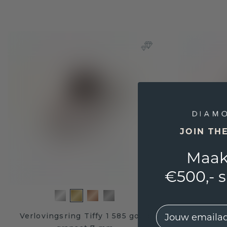
JOIN TH
Maak
€500,- 
EMail
Verlovingsring Tiffy 1 585 goud
Verloving