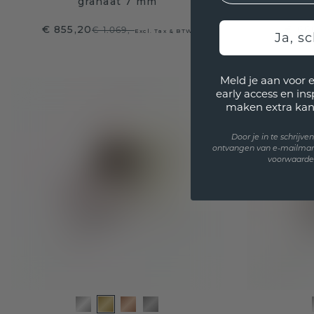
granaat 7 mm
€ 855,20
€ 66
€ 1.069,-
Excl. Tax & BTW
Ja, sc
Meld je aan voor 
early access en in
maken extra kan
Door je in te schrijv
ontvangen van e-mailmar
voorwaarden