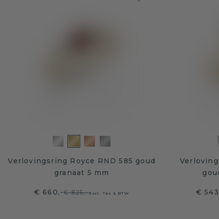
Verlovingsring Royce RND 585 goud
Verloving
granaat 5 mm
gou
€ 660,-
€ 543
€ 825,-
Excl. Tax & BTW