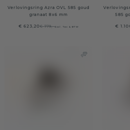
Verlovingsring Azra OVL 585 goud
Verlovings
granaat 8x6 mm
585 g
€ 623,20
€ 1.10
€ 779,-
Excl. Tax & BTW