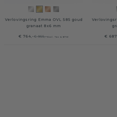
Verlovingsring Emma OVL 585 goud
Verlovings
granaat 8x6 mm
gr
€ 764,-
€ 687
€ 955,-
Excl. Tax & BTW