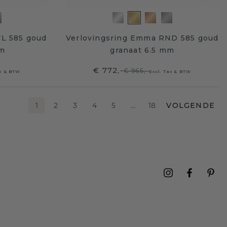
VL 585 goud
Verlovingsring Emma RND 585 goud
mm
granaat 6.5 mm
€ 772,-
€ 965,-
ax & BTW
Excl. Tax & BTW
1
2
3
4
5
…
18
VOLGENDE