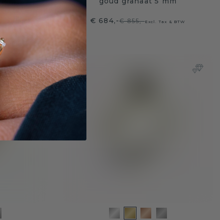
6 mm
goud granaat 5 mm
€ 684,-
€ 855,-
Tax & BTW
Excl. Tax & BTW