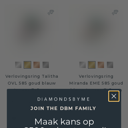
Verlovingsring Talitha
Verlovingsring
OVL 585 goud blauw
Miranda EME 585 goud
topaas 7x5 mm
blauw topaas 7x5 mm
€ 1.351,20
€ 1.271,20
€ 1.689,-
€ 1.589,-
Excl. Tax & BTW
Excl. Tax & BTW
JOIN THE DBM FAMILY
Gratis verzending en 30 dagen retourrecht
Maak kans op