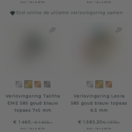
Excl. Tax & BTW
Excl. Tax & BTW
Stel online de ultieme verlovingsring samen
Verlovingsring Talitha
Verlovingsring Leora
EME 585 goud blauw
585 goud blauw topaas
topaas 7x5 mm
6.5 mm
€ 1.460,-
€ 1.583,20
€ 1.825,-
€ 1.979,-
Excl. Tax & BTW
Excl. Tax & BTW