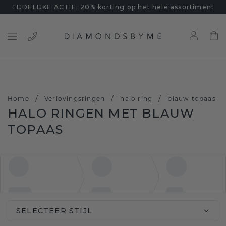
TIJDELIJKE ACTIE: 20% korting op het hele assortiment
/
/
/
Home
Verlovingsringen
halo ring
blauw topaas
HALO RINGEN MET BLAUW
TOPAAS
SELECTEER STIJL