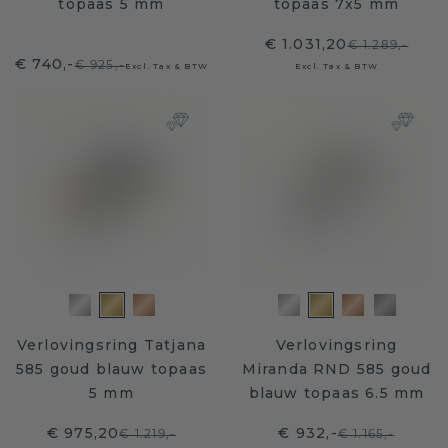
topaas 5 mm
topaas 7x5 mm
€ 1.031,20
€ 1.289,-
€ 740,-
€ 925,-
Excl. Tax & BTW
Excl. Tax & BTW
Verlovingsring Tatjana
Verlovingsring
585 goud blauw topaas
Miranda RND 585 goud
5 mm
blauw topaas 6.5 mm
€ 975,20
€ 932,-
€ 1.219,-
€ 1.165,-