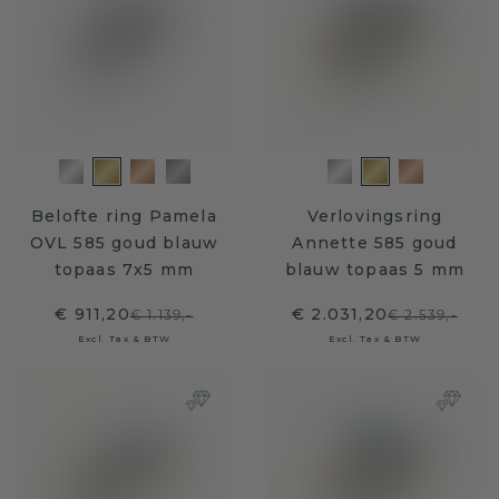
Belofte ring Pamela
Verlovingsring
OVL 585 goud blauw
Annette 585 goud
topaas 7x5 mm
blauw topaas 5 mm
€ 911,20
€ 2.031,20
€ 1.139,-
€ 2.539,-
Excl. Tax & BTW
Excl. Tax & BTW