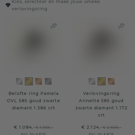
Kies, selecteer en maak jouw unieke
verlovingsring
Belofte ring Pamela
Verlovingsring
OVL 585 goud zwarte
Annette 585 goud
diamant 1.386 crt
zwarte diamant 1.172
crt
€ 1.084,-
€ 2.124,-
€ 1.355,-
€ 2.655,-
Excl. Tax & BTW
Excl. Tax & BTW