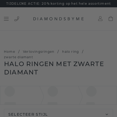
TIJDELIJKE ACTIE: 20% korting op het hele assortiment
/
/
/
Home
Verlovingsringen
halo ring
zwarte diamant
HALO RINGEN MET ZWARTE
DIAMANT
SELECTEER STIJL