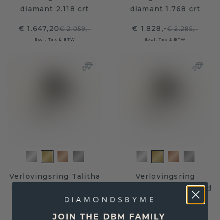
diamant 2.118 crt
diamant 1.768 crt
€ 1.647,20
€ 1.828,-
€ 2.059,-
€ 2.285,-
Excl. Tax & BTW
Excl. Tax & BTW
Verlovingsring Talitha
Verlovingsring
OVL 585 goud zwarte
Miranda EME 585 goud
diamant 1.794 crt
zwarte diamant 1.845
crt
JOIN THE DBM FAMILY