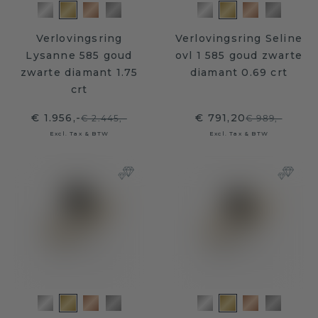
Verlovingsring
Verlovingsring Seline
Lysanne 585 goud
ovl 1 585 goud zwarte
zwarte diamant 1.75
diamant 0.69 crt
crt
€ 1.956,-
€ 791,20
€ 2.445,-
€ 989,-
Excl. Tax & BTW
Excl. Tax & BTW