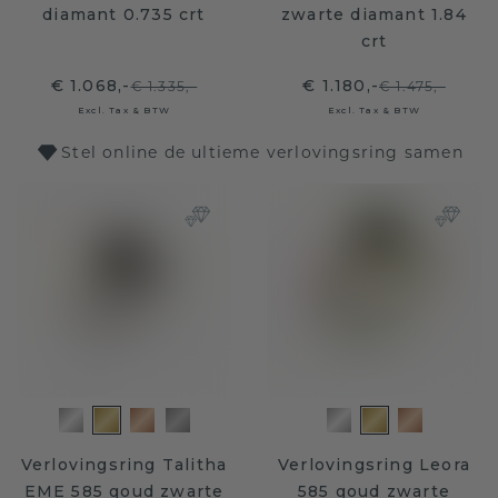
diamant 0.735 crt
zwarte diamant 1.84
crt
€ 1.068,-
€ 1.180,-
€ 1.335,-
€ 1.475,-
Excl. Tax & BTW
Excl. Tax & BTW
Stel online de ultieme verlovingsring samen
Verlovingsring Talitha
Verlovingsring Leora
EME 585 goud zwarte
585 goud zwarte