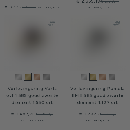
€ 2.359,19
€ 2.949,-
€ 732,-
€ 915,-
Excl. Tax & BTW
Excl. Tax & BTW
Verlovingsring Verla
Verlovingsring Pamela
ovl 1 585 goud zwarte
EME 585 goud zwarte
diamant 1.550 crt
diamant 1.127 crt
€ 1.487,20
€ 1.292,-
€ 1.859,-
€ 1.615,-
Excl. Tax & BTW
Excl. Tax & BTW