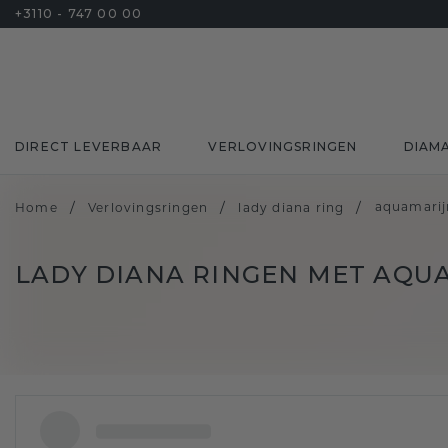
+3110 - 747 00 00
DIRECT LEVERBAAR
VERLOVINGSRINGEN
DIAM
/
/
/
aquamarij
Home
Verlovingsringen
lady diana ring
LADY DIANA RINGEN MET AQU