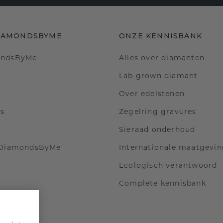
IAMONDSBYME
ONZE KENNISBANK
ondsByMe
Alles over diamanten
Lab grown diamant
Over edelstenen
ls
Zegelring gravures
Sieraad onderhoud
 DiamondsByMe
Internationale maatgevi
Ecologisch verantwoord
Complete kennisbank