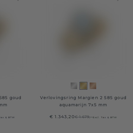
 585 goud
Verlovingsring Margien 2 585 goud
 mm
aquamarijn 7x5 mm
€ 1.343,20
€ 1.679,-
 Tax & BTW
Excl. Tax & BTW