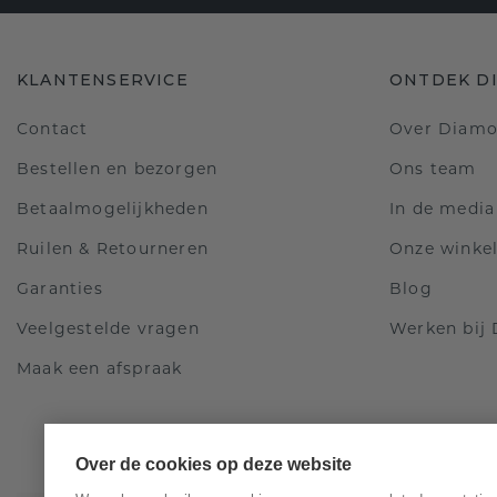
KLANTENSERVICE
ONTDEK D
Contact
Over Diam
Bestellen en bezorgen
Ons team
Betaalmogelijkheden
In de media
Ruilen & Retourneren
Onze winke
Garanties
Blog
Veelgestelde vragen
Werken bij
Maak een afspraak
Over de cookies op deze website