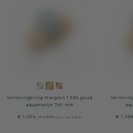
Verlovingsring Margien 1 585 goud
Verlovin
aquamarijn 7x5 mm
aq
€ 1.204,-
€ 1.39
€ 1.505,-
Excl. Tax & BTW