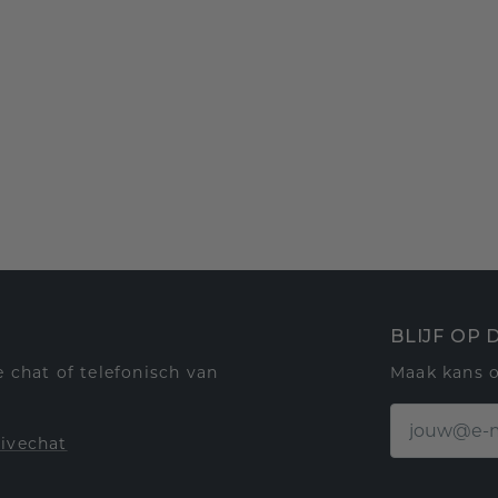
BLIJF OP
 chat of telefonisch van
Maak kans 
livechat