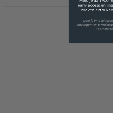
Meld je aan voor 
early access en in
maken extra kan
Door je in te schrijv
ontvangen van e-mailmar
voorwaarden