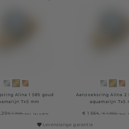
gsring Alina 1 585 goud
Aanzoeksring Alina 2
uamarijn 7x5 mm
aquamarijn 7x5
9,20
€ 1.564,-
€ 1.749,-
€ 1.955,-
Excl. Tax & BTW
Excl.
Levenslange garantie