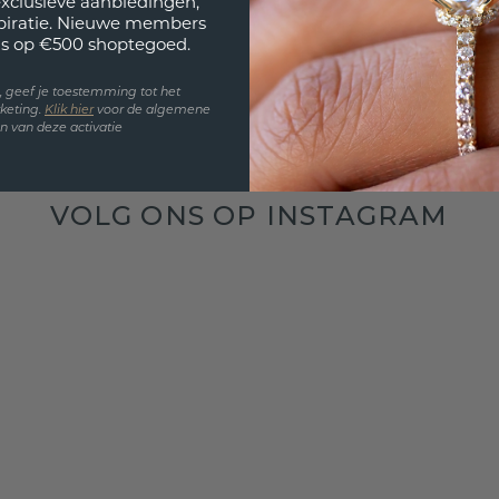
exclusieve aanbiedingen,
spiratie. Nieuwe members
s op €500 shoptegoed.
en, geef je toestemming tot het
keting.
Klik hie
r
voor de algemene
 van deze activatie
VOLG ONS OP INSTAGRAM