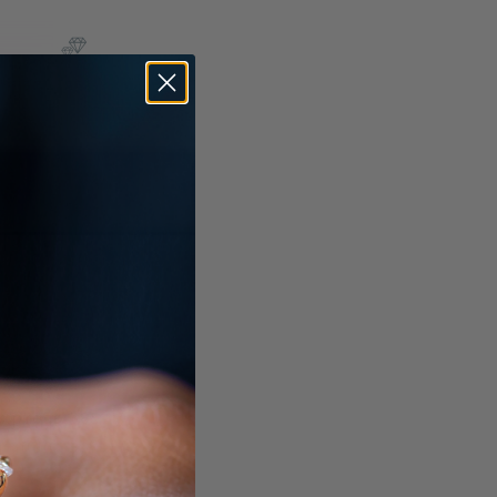
express 585
6x4 mm
. Tax & BTW