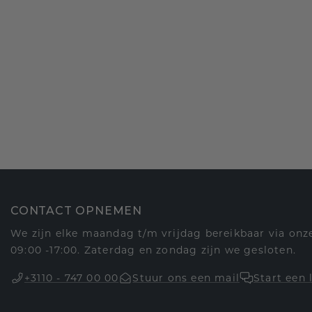
CONTACT OPNEMEN
We zijn elke maandag t/m vrijdag bereikbaar via onze
09:00 -17:00. Zaterdag en zondag zijn we gesloten.
+3110 - 747 00 00
Stuur ons een mail
Start een 