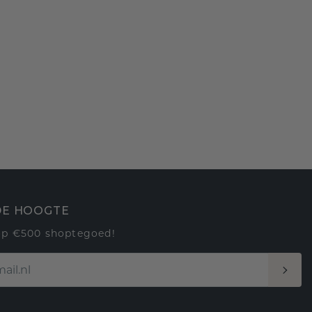
 DE HOOGTE
op €500 shoptegoed!