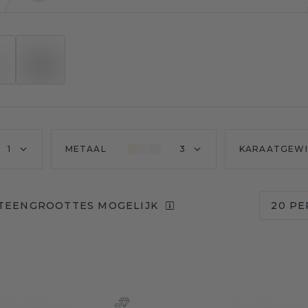
1
METAAL
3
KARAATGEW
STEENGROOTTES MOGELIJK
20 PE