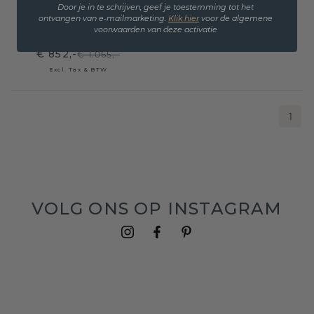
lab-grown diamant
Door je in te schrijven, geef je toestemming tot het
ontvangen van e-mailmarketing.
Klik hie
r
voor de algemene
0.23 crt
voorwaarden van deze activatie
€ 852,-
€ 1.065,-
Excl. Tax & BTW
1
VOLG ONS OP INSTAGRAM