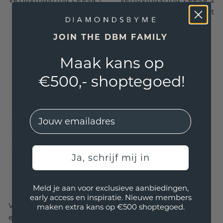
Verlovingsring Leesa 1
Verlovingsring Leesa 2
585 rosé goud lab-
585 rosé goud diamant
grown diamant 0.23
0.23 crt
crt
JOIN THE DBM FAMILY
€ 852,-
€ 1.268,-
€ 1.065,-
€ 1.585,-
Maak kans op
Excl. Tax & BTW
Excl. Tax & BTW
€500,- shoptegoed!
EMail
Ja, schrijf mij in
Meld je aan voor exclusieve aanbiedingen,
early access en inspiratie. Nieuwe members
Verlovingsring Leesa 1
maken extra kans op €500 shoptegoed.
express 585 rosé goud