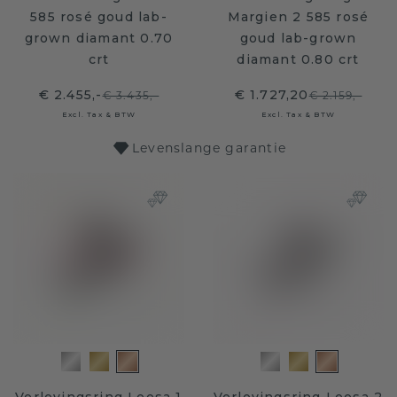
585 rosé goud lab-
Margien 2 585 rosé
grown diamant 0.70
goud lab-grown
crt
diamant 0.80 crt
€ 2.455,-
€ 1.727,20
€ 3.435,-
€ 2.159,-
Excl. Tax & BTW
Excl. Tax & BTW
Levenslange garantie