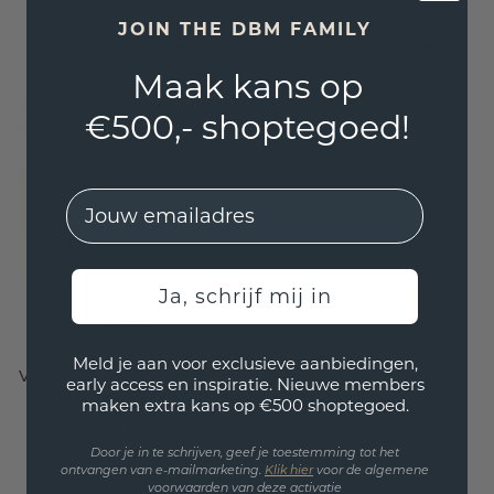
mm
mm
JOIN THE DBM FAMILY
€ 1.455,20
€ 1.479,20
€ 1.819,-
€ 1.849,-
Excl. Tax & BTW
Excl. Tax & BTW
Maak kans op
€500,- shoptegoed!
EMail
Ja, schrijf mij in
Meld je aan voor exclusieve aanbiedingen,
Verlovingsring Leesa 1
early access en inspiratie. Nieuwe members
express 585 goud
maken extra kans op €500 shoptegoed.
smaragd 6x4 mm
Door je in te schrijven, geef je toestemming tot het
€ 1.455,20
€ 1.819,-
ontvangen van e-mailmarketing.
Klik hie
r
voor de algemene
voorwaarden van deze activatie