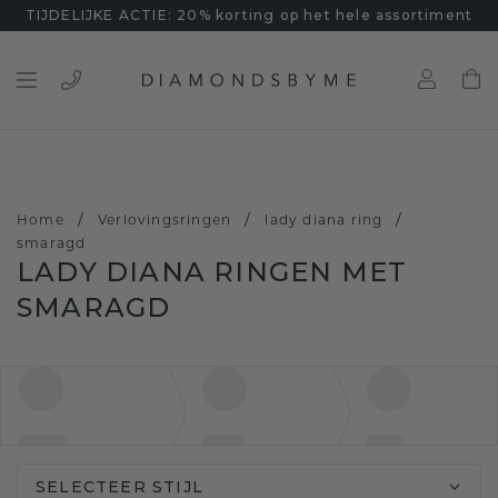
TIJDELIJKE ACTIE: 20% korting op het hele assortiment
/
/
/
Home
Verlovingsringen
lady diana ring
smaragd
LADY DIANA RINGEN MET
SMARAGD
SELECTEER STIJL