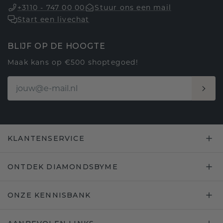
+3110 - 747 00 00
Stuur ons een mail
Start een livechat
BLIJF OP DE HOOGTE
Maak kans op €500 shoptegoed!
KLANTENSERVICE
ONTDEK DIAMONDSBYME
ONZE KENNISBANK