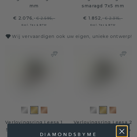
mm
smaragd 7x5 mm
€ 2.076,-
€ 1.852,-
€ 2.595,-
€ 2.315,-
Excl. Tax & BTW
Excl. Tax & BTW
Wij vervaardigen ook uw eigen, unieke ontwerp!
Verlovingsring Leesa 1
Verlovingsring Leesa 2
585 goud smaragd 6x4
585 goud smaragd 6x4