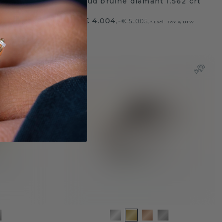
03 crt
goud bruine diamant 1.562 crt
€ 4.004,-
€ 5.005,-
 Tax & BTW
Excl. Tax & BTW