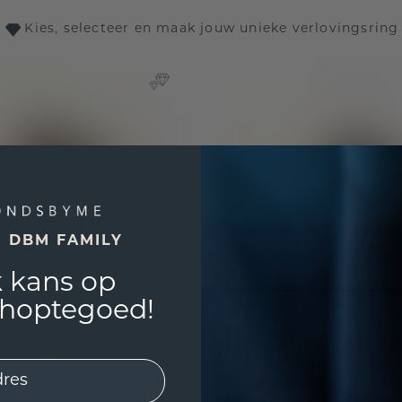
Kies, selecteer en maak jouw unieke verlovingsring
E DBM FAMILY
 kans op
shoptegoed!
sring Samantha OVL 585
Verlovingsring Royce P