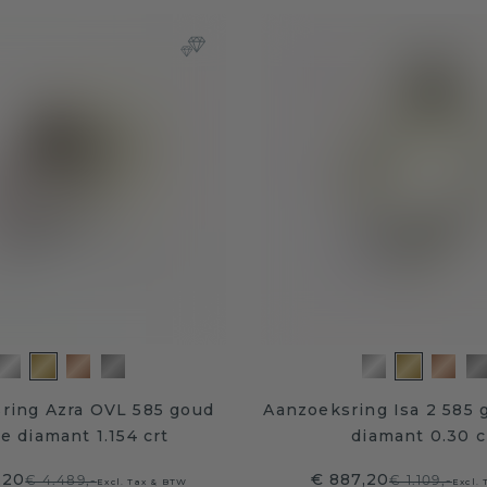
sring Azra OVL 585 goud
Aanzoeksring Isa 2 585 
e diamant 1.154 crt
diamant 0.30 c
,20
€ 887,20
€ 4.489,-
€ 1.109,-
Excl. Tax & BTW
Excl.