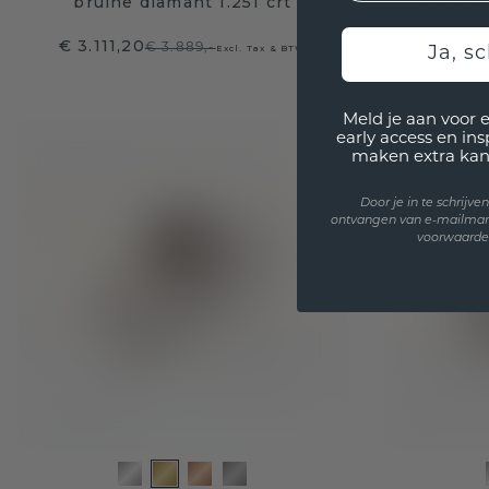
bruine diamant 1.251 crt
goud br
€ 3.111,20
€ 2.919
€ 3.889,-
Excl. Tax & BTW
Ja, sc
Meld je aan voor 
early access en in
maken extra kan
Door je in te schrijv
ontvangen van e-mailmar
voorwaarden