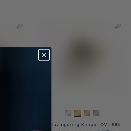
ER 585 goud
Verlovingsring Kimber OVL 585