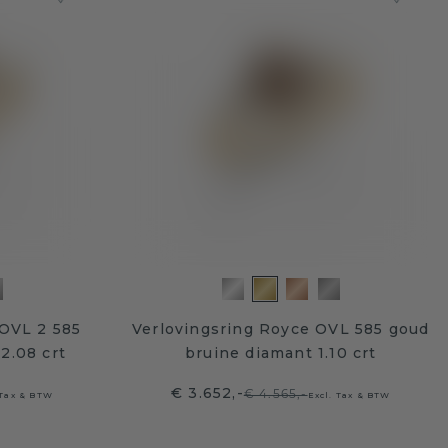
 OVL 2 585
Verlovingsring Royce OVL 585 goud
2.08 crt
bruine diamant 1.10 crt
€ 3.652,-
€ 4.565,-
 Tax & BTW
Excl. Tax & BTW