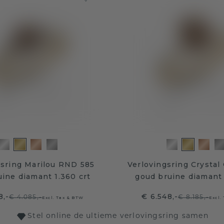
gsring Marilou RND 585
Verlovingsring Crystal
ine diamant 1.360 crt
goud bruine diamant 
8,-
€ 6.548,-
€ 4.085,-
€ 8.185,-
Excl. Tax & BTW
Excl.
Stel online de ultieme verlovingsring samen