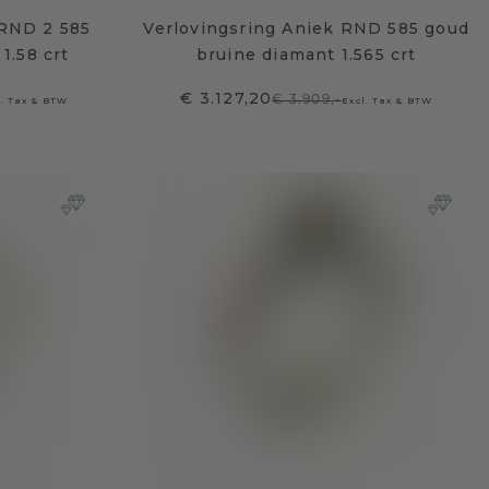
 RND 2 585
Verlovingsring Aniek RND 585 goud
1.58 crt
bruine diamant 1.565 crt
€ 3.127,20
€ 3.909,-
l. Tax & BTW
Excl. Tax & BTW