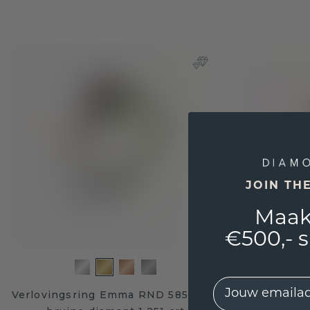
JOIN TH
Maak
€500,- 
EMail
Verlovingsring Emma RND 585 goud
Verloving