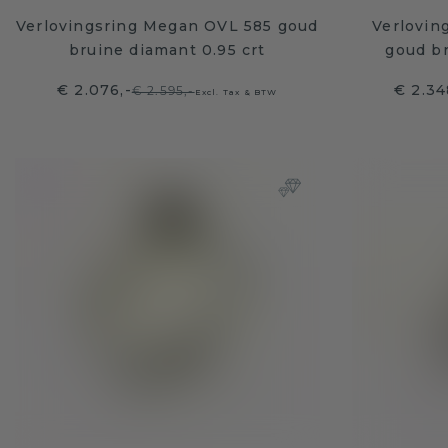
Verlovingsring Megan OVL 585 goud
Verlovin
bruine diamant 0.95 crt
goud br
€ 2.076,-
€ 2.34
€ 2.595,-
Excl. Tax & BTW