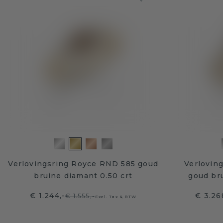
Verlovingsring Royce RND 585 goud
Verlovin
bruine diamant 0.50 crt
goud bru
€ 1.244,-
€ 3.26
€ 1.555,-
Excl. Tax & BTW