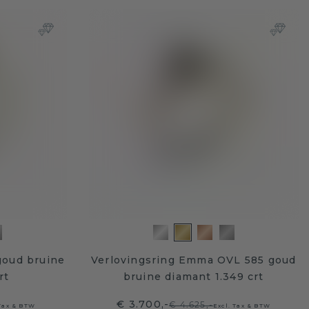
goud bruine
Verlovingsring Emma OVL 585 goud
rt
bruine diamant 1.349 crt
€ 3.700,-
€ 4.625,-
 Tax & BTW
Excl. Tax & BTW