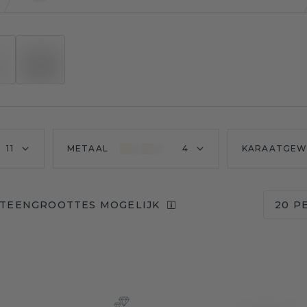
11
METAAL
4
KARAATGEW
STEENGROOTTES MOGELIJK
20 P