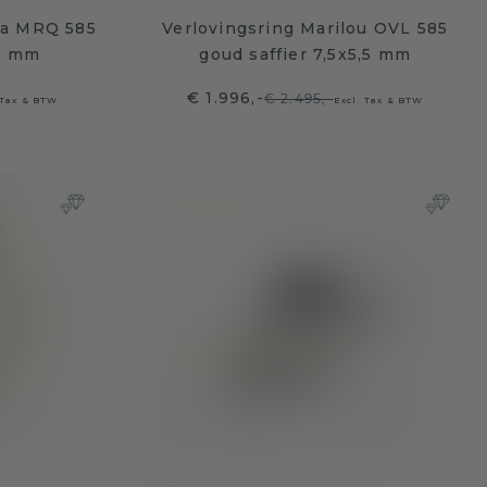
ha MRQ 585
Verlovingsring Marilou OVL 585
.5 mm
goud saffier 7,5x5,5 mm
€ 1.996,-
€ 2.495,-
 Tax & BTW
Excl. Tax & BTW