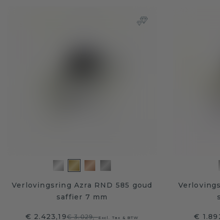
Verlovingsring Azra RND 585 goud
Verloving
saffier 7 mm
€ 2.423,19
€ 1.89
€ 3.029,-
Excl. Tax & BTW