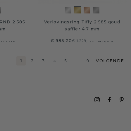
 RND 2 585
Verlovingsring Tiffy 2 585 goud
 mm
saffier 4.7 mm
€ 983,20
€ 1.229,-
 Tax & BTW
Excl. Tax & BTW
1
2
3
4
5
…
9
VOLGENDE