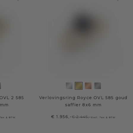
 OVL 2 585
Verlovingsring Royce OVL 585 goud
7 mm
saffier 8x6 mm
€ 1.956,-
€ 2.445,-
 Tax & BTW
Excl. Tax & BTW