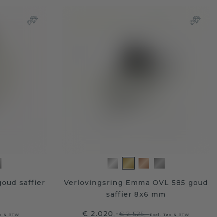
oud saffier
Verlovingsring Emma OVL 585 goud
saffier 8x6 mm
€ 2.020,-
€ 2.525,-
ax & BTW
Excl. Tax & BTW