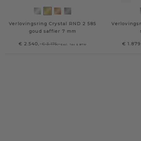
Verlovingsring Crystal RND 2 585
Verlovings
goud saffier 7 mm
€ 2.540,-
€ 1.879
€ 3.175,-
Excl. Tax & BTW