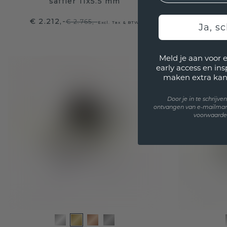
saffier 11x5.5 mm
€ 2.212,-
€ 1.863
€ 2.765,-
Excl. Tax & BTW
Ja, sc
Meld je aan voor 
early access en in
maken extra kan
Door je in te schrijv
ontvangen van e-mailmar
voorwaarden