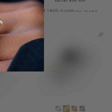
,5 mm
saffier 8x6 mm
€ 1.620,-
€ 2.025,-
 Tax & BTW
Excl. Tax & BTW