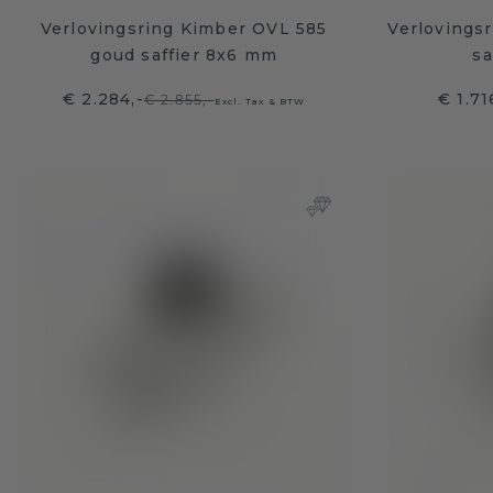
Verlovingsring Kimber OVL 585
Verlovings
goud saffier 8x6 mm
sa
€ 2.284,-
€ 1.71
€ 2.855,-
Excl. Tax & BTW