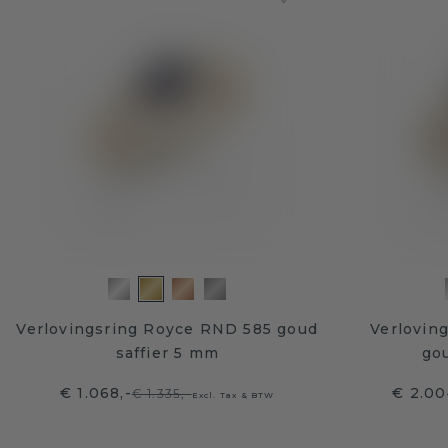
Verlovingsring Royce RND 585 goud
Verlovin
saffier 5 mm
gou
€ 1.068,-
€ 2.00
€ 1.335,-
Excl. Tax & BTW