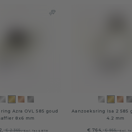
sring Azra OVL 585 goud
Aanzoeksring Isa 2 585 g
saffier 8x6 mm
4.2 mm
2,-
€ 764,-
€ 2.365,-
€ 955,-
Excl. Tax & BTW
Excl. T