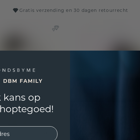
Gratis verzending en 30 dagen retourrecht
E DBM FAMILY
 kans op
shoptegoed!
ring Emma RND 585 goud
Verlovingsring Samant