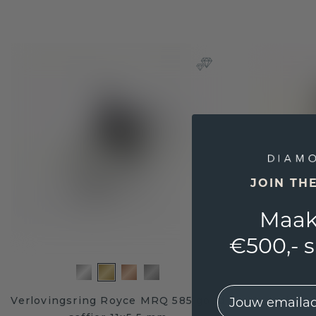
JOIN TH
Maak
€500,- 
EMail
Verlovingsring Royce MRQ 585 goud
Verlovings