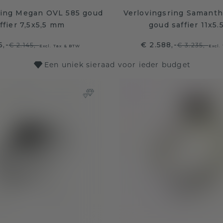
ring Megan OVL 585 goud
Verlovingsring Samant
ffier 7,5x5,5 mm
goud saffier 11x5
6,-
€ 2.588,-
€ 2.145,-
€ 3.235,-
Excl. Tax & BTW
Excl.
Een uniek sieraad voor ieder budget