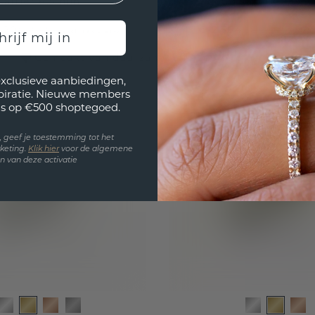
saffier 6.5 mm
goud saffier 7,5x5
,20
€ 2.564,-
€ 2.329,-
€ 3.205,-
Excl. Tax & BTW
Excl.
hrijf mij in
Gemaakt van duurzame en eerlijke materialen
exclusieve aanbiedingen,
spiratie. Nieuwe members
s op €500 shoptegoed.
en, geef je toestemming tot het
keting.
Klik hie
r
voor de algemene
 van deze activatie