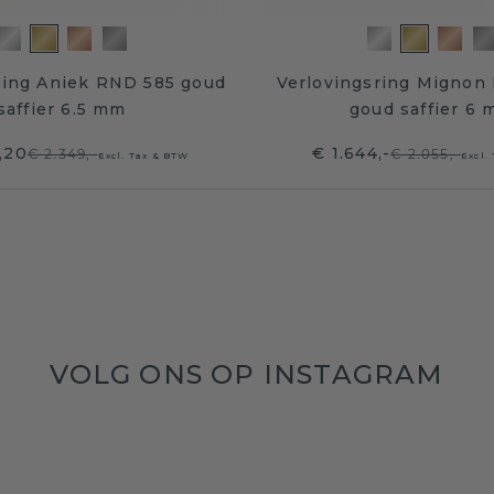
ring Aniek RND 585 goud
Verlovingsring Mignon
saffier 6.5 mm
goud saffier 6
,20
€ 1.644,-
€ 2.349,-
€ 2.055,-
Excl. Tax & BTW
Excl.
VOLG ONS OP INSTAGRAM