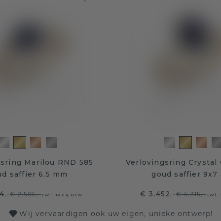
gsring Marilou RND 585
Verlovingsring Crystal
d saffier 6.5 mm
goud saffier 9x
4,-
€ 3.452,-
€ 2.505,-
€ 4.315,-
Excl. Tax & BTW
Excl.
Wij vervaardigen ook uw eigen, unieke ontwerp!