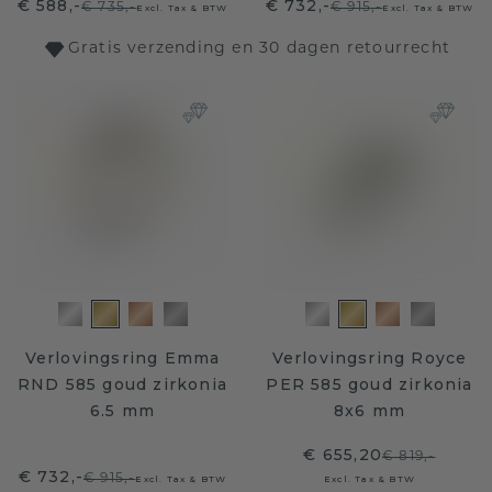
€ 588,-
€ 732,-
€ 735,-
€ 915,-
Excl. Tax & BTW
Excl. Tax & BTW
Gratis verzending en 30 dagen retourrecht
Verlovingsring Emma
Verlovingsring Royce
RND 585 goud zirkonia
PER 585 goud zirkonia
6.5 mm
8x6 mm
€ 655,20
€ 819,-
€ 732,-
€ 915,-
Excl. Tax & BTW
Excl. Tax & BTW