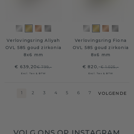
Verlovingsring Aliyah
Verlovingsring Fiona
OVL 585 goud zirkonia
OVL 585 goud zirkonia
8x6 mm
8x6 mm
€ 639,20
€ 820,-
€ 799,-
€ 1.025,-
Excl. Tax & BTW
Excl. Tax & BTW
VOLGENDE
1
2
3
4
5
6
7
VOLG ONS OP INSTAGRAM