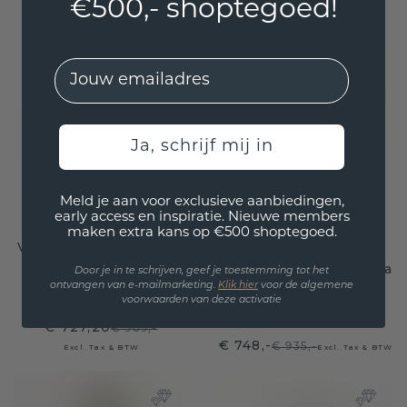
€500,- shoptegoed!
EMail
Ja, schrijf mij in
Meld je aan voor exclusieve aanbiedingen,
early access en inspiratie. Nieuwe members
maken extra kans op €500 shoptegoed.
Verlovingsring Crystal
Verlovingsring Aniek
RND 2 585 goud
RND 585 goud zirkonia
Door je in te schrijven, geef je toestemming tot het
ontvangen van e-mailmarketing.
Klik hie
r
voor de algemene
zirkonia 7 mm
6.5 mm
voorwaarden van deze activatie
€ 727,20
€ 909,-
€ 748,-
€ 935,-
Excl. Tax & BTW
Excl. Tax & BTW