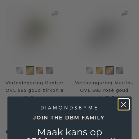
Verlovingsring Kimber
Verlovingsring Marilou
OVL 585 goud zirkonia
OVL 585 rosé goud
8x6 mm
zirkonia 7x5 mm
€ 999,20
€ 1.135,-
€ 1.249,-
€ 1.545,-
Excl. Tax & BTW
Excl. Tax & BTW
JOIN THE DBM FAMILY
Kies, selecteer en maak jouw unieke
Maak kans op
verlovingsring