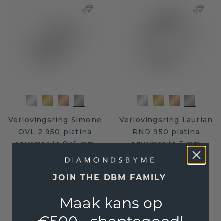
Verlovingsring Simone
Verlovingsring Laurian
OVL 2 950 platina
RND 950 platina
aquamarijn 8x6 mm
aquamarijn 5 mm
€ 1.020,-
€ 908,-
€ 1.275,-
€ 1.135,-
Excl. Tax & BTW
Excl. Tax & BTW
JOIN THE DBM FAMILY
Gemaakt van duurzame en eerlijke materialen
Maak kans op