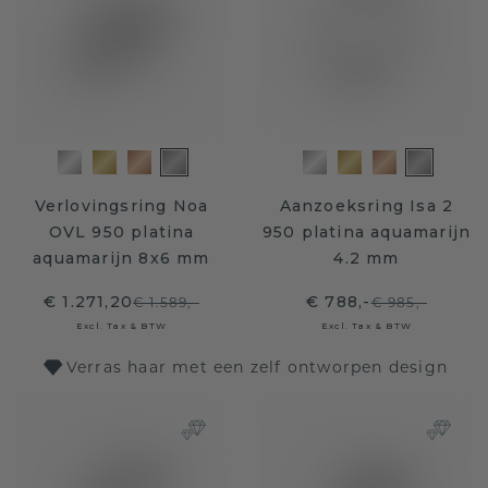
Verlovingsring Noa
Aanzoeksring Isa 2
OVL 950 platina
950 platina aquamarijn
aquamarijn 8x6 mm
4.2 mm
€ 1.271,20
€ 788,-
€ 1.589,-
€ 985,-
Excl. Tax & BTW
Excl. Tax & BTW
Verras haar met een zelf ontworpen design