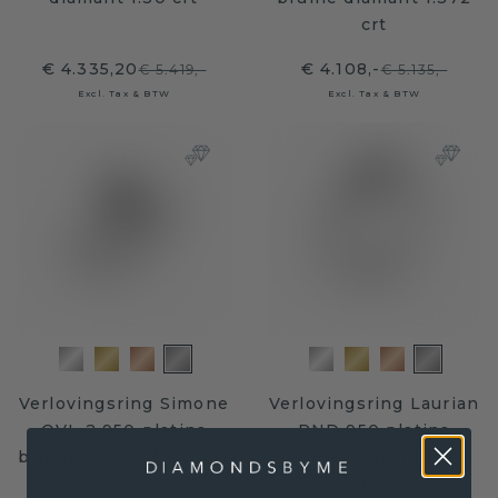
crt
€ 4.335,20
€ 4.108,-
€ 5.419,-
€ 5.135,-
Excl. Tax & BTW
Excl. Tax & BTW
Verlovingsring Simone
Verlovingsring Laurian
OVL 2 950 platina
RND 950 platina
bruine diamant 1.17 crt
bruine diamant 0.70
crt