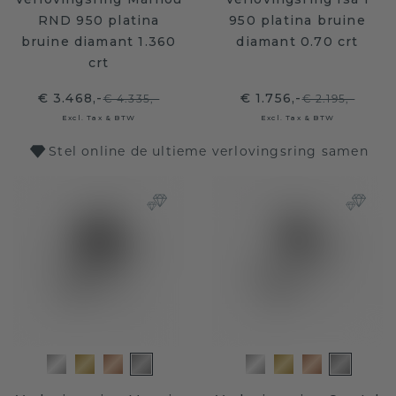
RND 950 platina
950 platina bruine
bruine diamant 1.360
diamant 0.70 crt
crt
€ 3.468,-
€ 1.756,-
€ 4.335,-
€ 2.195,-
Excl. Tax & BTW
Excl. Tax & BTW
Stel online de ultieme verlovingsring samen