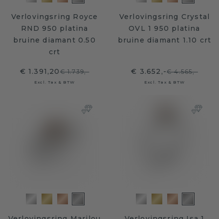
Verlovingsring Royce
Verlovingsring Crystal
RND 950 platina
OVL 1 950 platina
bruine diamant 0.50
bruine diamant 1.10 crt
crt
€ 1.391,20
€ 3.652,-
€ 1.739,-
€ 4.565,-
Excl. Tax & BTW
Excl. Tax & BTW
Verlovingsring Marilou
Verlovingsring Isa 1