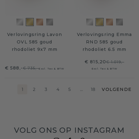
Verlovingsring Lavon
Verlovingsring Emma
OVL 585 goud
RND 585 goud
rhodoliet 9x7 mm
rhodoliet 6.5 mm
€ 815,20
€ 1.019,-
€ 588,-
€ 735,-
Excl. Tax & BTW
Excl. Tax & BTW
1
2
3
4
5
…
18
VOLGENDE
VOLG ONS OP INSTAGRAM