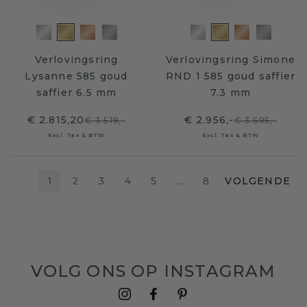
Verlovingsring
Verlovingsring Simone
Lysanne 585 goud
RND 1 585 goud saffier
saffier 6.5 mm
7.3 mm
€ 2.815,20
€ 2.956,-
€ 3.519,-
€ 3.695,-
Excl. Tax & BTW
Excl. Tax & BTW
1
2
3
4
5
…
8
VOLGENDE
VOLG ONS OP INSTAGRAM