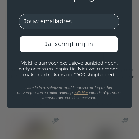
EMail
Ja, schrijf mij in
Meld je aan voor exclusieve aanbiedingen,
early access en inspiratie. Nieuwe members
Verlovingsring Aniek
Verlovingsring Mignon
maken extra kans op €500 shoptegoed.
RND 585 goud saffier
RND 2 585 goud saffier
6.5 mm
6 mm
Door je in te schrijven, geef je toestemming tot het
ontvangen van e-mailmarketing.
Klik hie
r
voor de algemene
€ 1.879,20
€ 1.644,-
€ 2.349,-
€ 2.055,-
voorwaarden van deze activatie
Excl. Tax & BTW
Excl. Tax & BTW