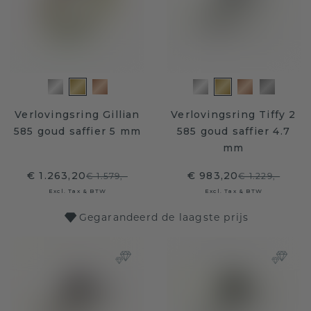
Verlovingsring Gillian
Verlovingsring Tiffy 2
585 goud saffier 5 mm
585 goud saffier 4.7
mm
€ 1.263,20
€ 983,20
€ 1.579,-
€ 1.229,-
Excl. Tax & BTW
Excl. Tax & BTW
Gegarandeerd de laagste prijs