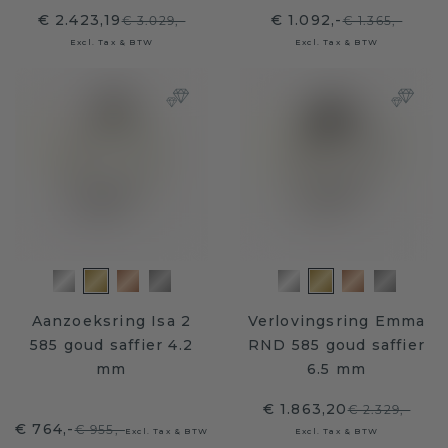
€ 2.423,19
€ 1.092,-
€ 3.029,-
€ 1.365,-
Excl. Tax & BTW
Excl. Tax & BTW
Aanzoeksring Isa 2
Verlovingsring Emma
585 goud saffier 4.2
RND 585 goud saffier
mm
6.5 mm
€ 1.863,20
€ 2.329,-
€ 764,-
€ 955,-
Excl. Tax & BTW
Excl. Tax & BTW