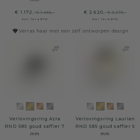
€ 1.172,-
€ 2.620,-
€ 1.465,-
€ 3.275,-
Excl. Tax & BTW
Excl. Tax & BTW
Verras haar met een zelf ontworpen design
Verlovingsring Azra
Verlovingsring Laurian
RND 585 goud saffier 7
RND 585 goud saffier 5
mm
mm