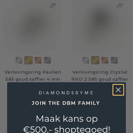
Verlovingsring Paulien
Verlovingsring Crystal
585 goud saffier 4 mm
RND 2 585 goud saffier
7 mm
€ 860,-
€ 2.540,-
€ 1.075,-
€ 3.175,-
JOIN THE DBM FAMILY
Excl. Tax & BTW
Excl. Tax & BTW
Maak kans op
Levenslange garantie
€500,- shoptegoed!