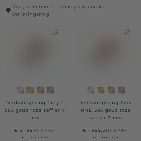
Kies, selecteer en maak jouw unieke
verlovingsring
Verlovingsring Tiffy 1
Verlovingsring Azra
585 goud roze saffier 7
RND 585 goud roze
mm
saffier 7 mm
€ 2.196,-
€ 1.999,20
€ 2.745,-
€ 2.499,-
Excl. Tax & BTW
Excl. Tax & BTW