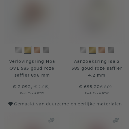
Verlovingsring Noa
Aanzoeksring Isa 2
OVL 585 goud roze
585 goud roze saffier
saffier 8x6 mm
4.2 mm
€ 2.092,-
€ 695,20
€ 2.615,-
€ 869,-
Excl. Tax & BTW
Excl. Tax & BTW
Gemaakt van duurzame en eerlijke materialen