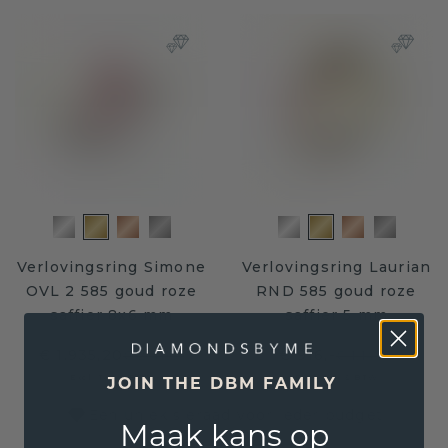
Verlovingsring Simone
Verlovingsring Laurian
OVL 2 585 goud roze
RND 585 goud roze
saffier 8x6 mm
saffier 5 mm
€ 1.935,20
€ 916,-
€ 2.419,-
€ 1.145,-
Excl. Tax & BTW
Excl. Tax & BTW
JOIN THE DBM FAMILY
Een uniek sieraad voor ieder budget
Maak kans op