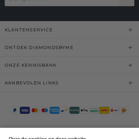
KLANTENSERVICE
ONTDEK DIAMONDSBYME
ONZE KENNISBANK
AANBEVOLEN LINKS
Trustpilot