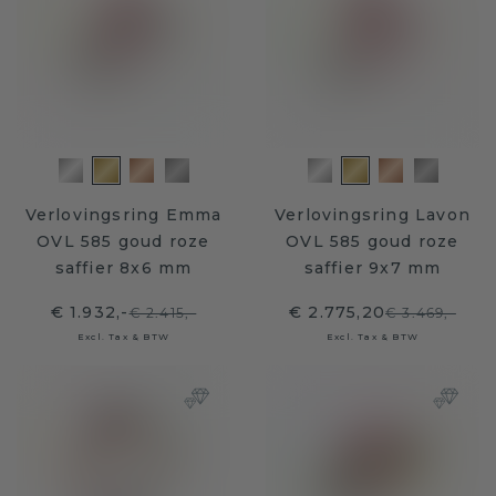
Verlovingsring Emma
Verlovingsring Lavon
OVL 585 goud roze
OVL 585 goud roze
saffier 8x6 mm
saffier 9x7 mm
€ 1.932,-
€ 2.775,20
€ 2.415,-
€ 3.469,-
Excl. Tax & BTW
Excl. Tax & BTW