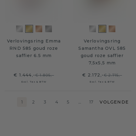
Verlovingsring Emma
Verlovingsring
RND 585 goud roze
Samantha OVL 585
saffier 6.5 mm
goud roze saffier
7,5x5,5 mm
€ 1.444,-
€ 2.172,-
€ 1.805,-
€ 2.715,-
Excl. Tax & BTW
Excl. Tax & BTW
1
2
3
4
5
…
17
VOLGENDE