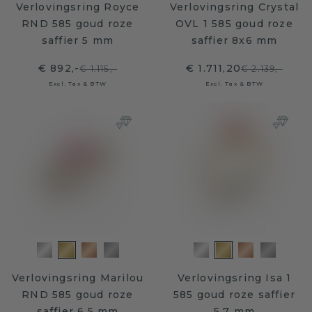
Verlovingsring Royce
Verlovingsring Crystal
RND 585 goud roze
OVL 1 585 goud roze
saffier 5 mm
saffier 8x6 mm
€ 892,-
€ 1.711,20
€ 1.115,-
€ 2.139,-
Excl. Tax & BTW
Excl. Tax & BTW
Verlovingsring Marilou
Verlovingsring Isa 1
RND 585 goud roze
585 goud roze saffier
saffier 6.5 mm
5.7 mm