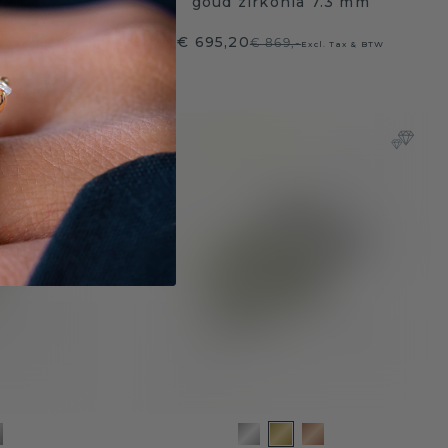
mm
goud zirkonia 7.3 mm
€ 695,20
€ 869,-
Tax & BTW
Excl. Tax & BTW