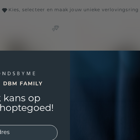
Kies, selecteer en maak jouw unieke verlovingsring
E DBM FAMILY
 kans op
shoptegoed!
sring Simone OVL 1 585
Verlovingsring Tayler E