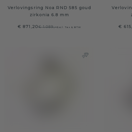
Verlovingsring Noa RND 585 goud
Verlovin
zirkonia 6.8 mm
€ 871,20
€ 615
€ 1.089,-
Excl. Tax & BTW