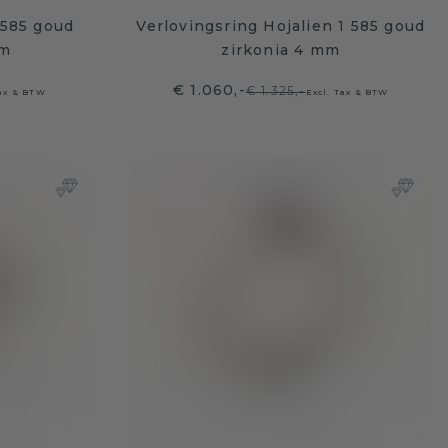
 585 goud
Verlovingsring Hojalien 1 585 goud
mm
zirkonia 4 mm
€ 1.060,-
€ 1.325,-
Tax & BTW
Excl. Tax & BTW