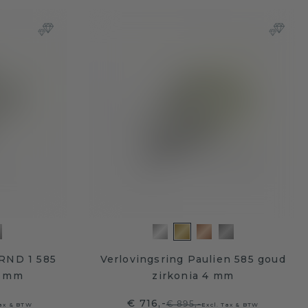
 RND 1 585
Verlovingsring Paulien 585 goud
8 mm
zirkonia 4 mm
€ 716,-
€ 895,-
Tax & BTW
Excl. Tax & BTW