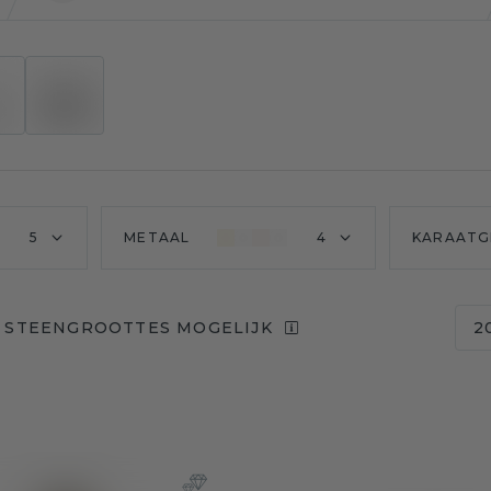
5
METAAL
4
KARAATG
 STEENGROOTTES MOGELIJK
2