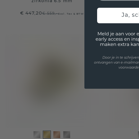
zirkonia 6.5 mm
gou
€ 447,20
€ 70
€ 559,-
Excl. Tax & BTW
Ja, sc
Meld je aan voor 
early access en in
maken extra kan
Door je in te schrijv
ontvangen van e-mailmar
voorwaarden