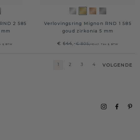
 RND 2 585
Verlovingsring Mignon RND 1 585
3 mm
goud zirkonia 5 mm
€ 644,-
€ 805,-
ax & BTW
Excl. Tax & BTW
VOLGENDE
1
2
3
4