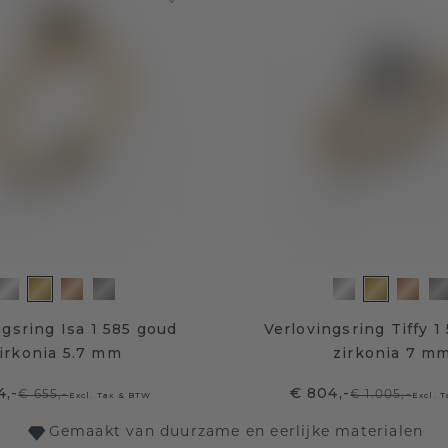
ngsring Isa 1 585 goud
Verlovingsring Tiffy 1
irkonia 5.7 mm
zirkonia 7 m
4,-
€ 804,-
€ 655,-
€ 1.005,-
Excl. Tax & BTW
Excl. 
Gemaakt van duurzame en eerlijke materialen