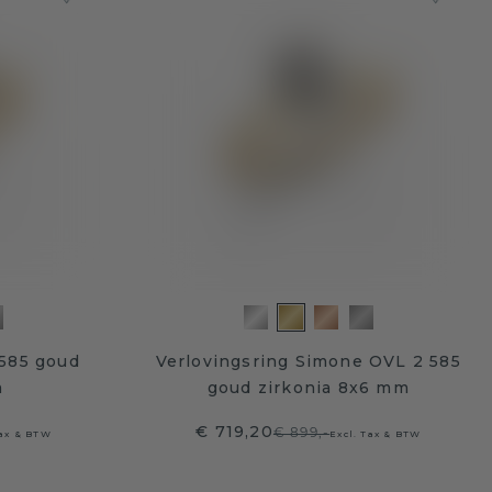
 585 goud
Verlovingsring Simone OVL 2 585
m
goud zirkonia 8x6 mm
€ 719,20
€ 899,-
Tax & BTW
Excl. Tax & BTW