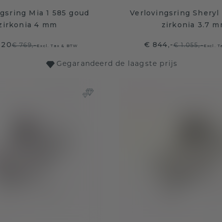
gsring Mia 1 585 goud
Verlovingsring Sheryl
zirkonia 4 mm
zirkonia 3.7 
,20
€ 844,-
€ 769,-
€ 1.055,-
Excl. Tax & BTW
Excl. 
Gegarandeerd de laagste prijs