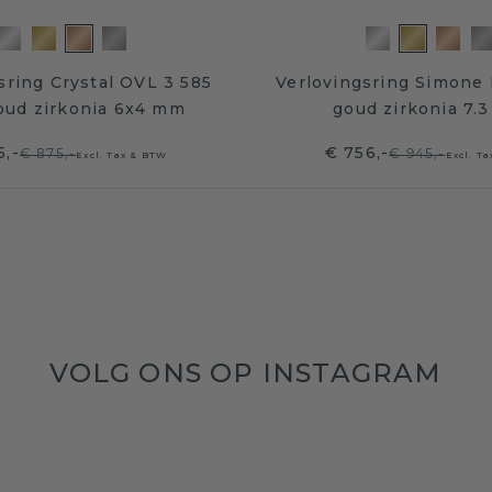
sring Crystal OVL 3 585
Verlovingsring Simone
oud zirkonia 6x4 mm
goud zirkonia 7.
5,-
€ 756,-
€ 875,-
€ 945,-
Excl. Tax & BTW
Excl. T
VOLG ONS OP INSTAGRAM