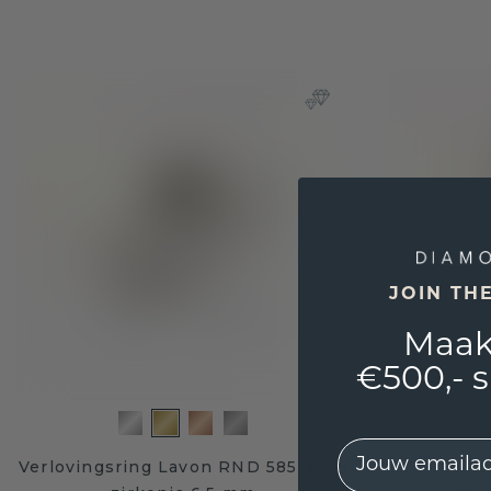
JOIN TH
Maak
€500,- 
EMail
Verlovingsring Lavon RND 585 goud
Verloving