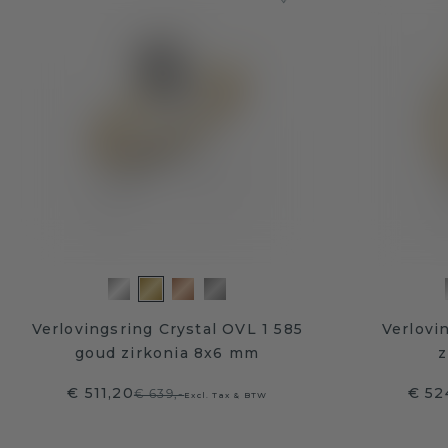
Verlovingsring Crystal OVL 1 585
Verlovi
goud zirkonia 8x6 mm
z
€ 511,20
€ 52
€ 639,-
Excl. Tax & BTW