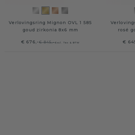
Verlovingsring Mignon OVL 1 585
Verloving
goud zirkonia 8x6 mm
rosé g
€ 676,-
€ 64
€ 845,-
Excl. Tax & BTW