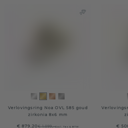
Verlovingsring Noa OVL 585 goud
Verlovings
zirkonia 8x6 mm
z
€ 879,20
€ 50
€ 1.099,-
Excl. Tax & BTW