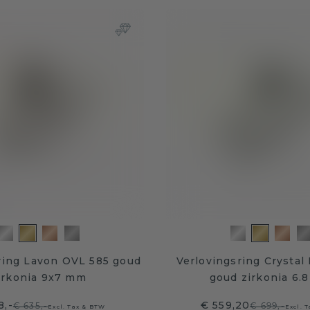
ring Lavon OVL 585 goud
Verlovingsring Crystal
irkonia 9x7 mm
goud zirkonia 6.
8,-
€ 559,20
€ 635,-
€ 699,-
Excl. Tax & BTW
Excl. 