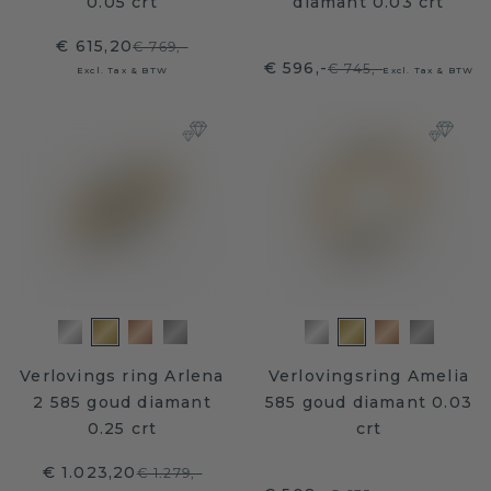
0.05 crt
diamant 0.03 crt
€ 615,20
€ 769,-
€ 596,-
€ 745,-
Excl. Tax & BTW
Excl. Tax & BTW
Verlovings ring Arlena
Verlovingsring Amelia
2 585 goud diamant
585 goud diamant 0.03
0.25 crt
crt
€ 1.023,20
€ 1.279,-