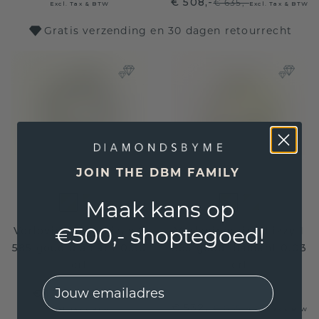
€ 508,-
€ 635,-
Excl. Tax & BTW
Excl. Tax & BTW
Gratis verzending en 30 dagen retourrecht
JOIN THE DBM FAMILY
Maak kans op
€500,- shoptegoed!
Verlovingsring Lizzy 2
Verlovingsring Lizzy 1
585 goud diamant 0.30
585 goud diamant 0.03
crt
crt
EMail
€ 1.268,-
€ 1.585,-
€ 532,-
€ 665,-
Excl. Tax & BTW
Excl. Tax & BTW