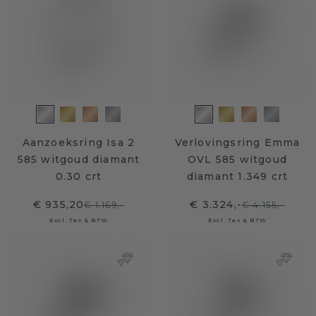
Aanzoeksring Isa 2
Verlovingsring Emma
585 witgoud diamant
OVL 585 witgoud
0.30 crt
diamant 1.349 crt
€ 935,20
€ 3.324,-
€ 1.169,-
€ 4.155,-
Excl. Tax & BTW
Excl. Tax & BTW