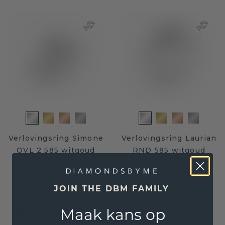
Verlovingsring Simone
Verlovingsring Laurian
OVL 2 585 witgoud
RND 585 witgoud
diamant 1.17 crt
diamant 0.70 crt
€ 3.356,-
€ 1.324,-
€ 4.195,-
€ 1.655,-
JOIN THE DBM FAMILY
Excl. Tax & BTW
Excl. Tax & BTW
Maak kans op
Gemaakt van duurzame en eerlijke materialen