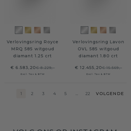
Verlovingsring Royce
Verlovingsring Lavon
MRQ 585 witgoud
OVL 585 witgoud
diamant 1.25 crt
diamant 1.80 crt
€ 6.583,20
€ 12.455,20
€ 8.229,-
€ 15.569,-
Excl. Tax & BTW
Excl. Tax & BTW
1
2
3
4
5
…
22
VOLGENDE