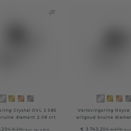
sring Crystal OVL 2 585
Verlovingsring Royce
ruine diamant 2.08 crt
witgoud bruine diamant
5,20
€ 3.743,20
€ 8.319,-
€ 4.679,-
Excl. Tax & BTW
Exc