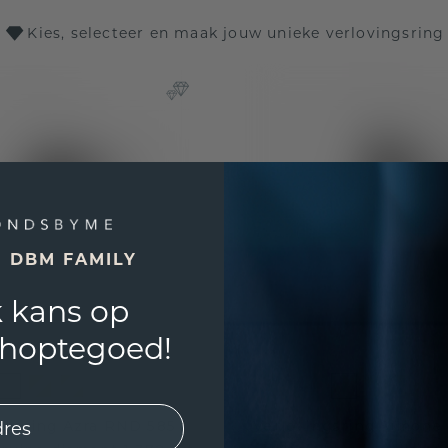
Kies, selecteer en maak jouw unieke verlovingsring
E DBM FAMILY
 kans op
shoptegoed!
ngsring Azra RND 585
Verlovingsring Simone