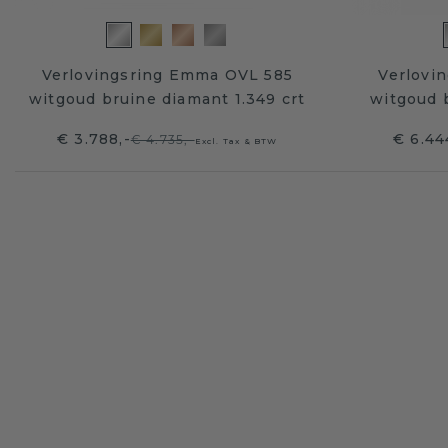
Verlovingsring Emma OVL 585
Verlovi
witgoud bruine diamant 1.349 crt
witgoud b
€ 3.788,-
€ 6.44
€ 4.735,-
Excl. Tax & BTW