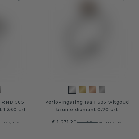
u RND 585
Verlovingsring Isa 1 585 witgoud
 1.360 crt
bruine diamant 0.70 crt
€ 1.671,20
€ 2.089,-
l. Tax & BTW
Excl. Tax & BTW