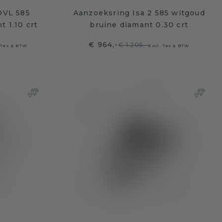
OVL 585
Aanzoeksring Isa 2 585 witgoud
 1.10 crt
bruine diamant 0.30 crt
€ 964,-
€ 1.205,-
 Tax & BTW
Excl. Tax & BTW