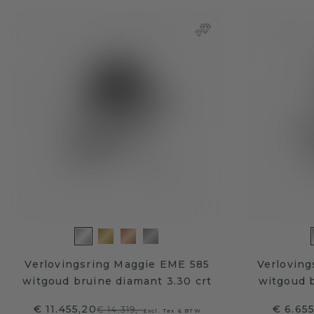
Verlovingsring Maggie EME 585
Verloving
witgoud bruine diamant 3.30 crt
witgoud b
€ 11.455,20
€ 6.65
€ 14.319,-
Excl. Tax & BTW