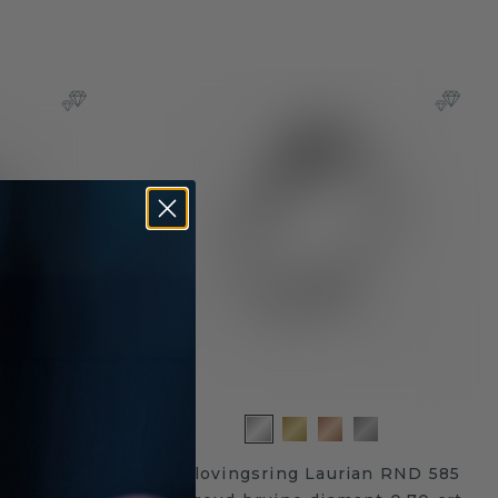
 OVL 2 585
Verlovingsring Laurian RND 585