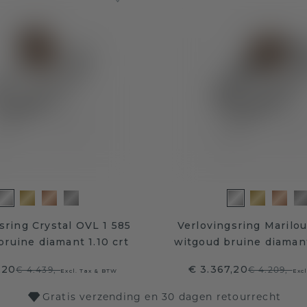
sring Crystal OVL 1 585
Verlovingsring Marilo
bruine diamant 1.10 crt
witgoud bruine diamant
,20
€ 3.367,20
€ 4.439,-
€ 4.209,-
Excl. Tax & BTW
Exc
Gratis verzending en 30 dagen retourrecht