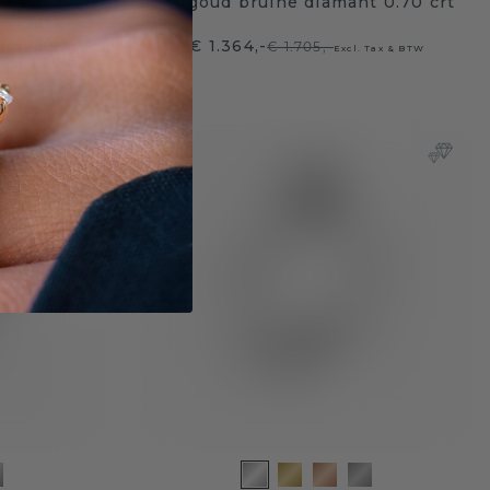
 1.17 crt
witgoud bruine diamant 0.70 crt
€ 1.364,-
€ 1.705,-
 Tax & BTW
Excl. Tax & BTW