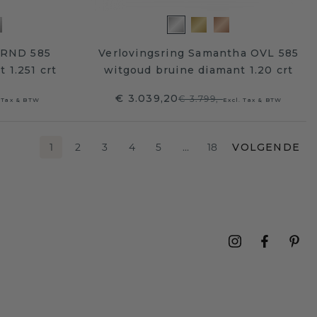
 RND 585
Verlovingsring Samantha OVL 585
 1.251 crt
witgoud bruine diamant 1.20 crt
€ 3.039,20
€ 3.799,-
. Tax & BTW
Excl. Tax & BTW
1
2
3
4
5
…
18
VOLGENDE