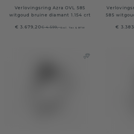
Verlovingsring Azra OVL 585
Verlovings
witgoud bruine diamant 1.154 crt
585 witgou
€ 3.679,20
€ 3.383
€ 4.599,-
Excl. Tax & BTW