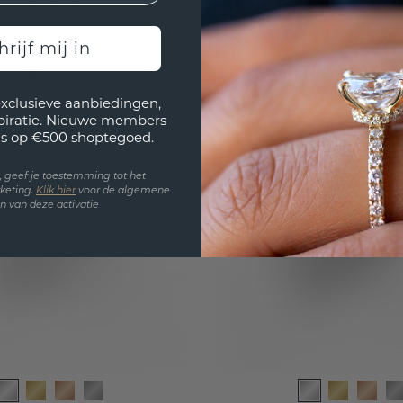
ruine diamant 1.372 crt
witgoud bruine diamant
,20
€ 3.828,-
€ 4.999,-
€ 4.785,-
Excl. Tax & BTW
Excl.
hrijf mij in
Gemaakt van duurzame en eerlijke materialen
exclusieve aanbiedingen,
spiratie. Nieuwe members
s op €500 shoptegoed.
en, geef je toestemming tot het
keting.
Klik hie
r
voor de algemene
 van deze activatie