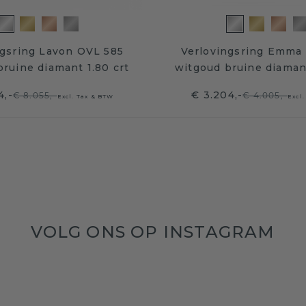
ngsring Lavon OVL 585
Verlovingsring Emma
ruine diamant 1.80 crt
witgoud bruine diamant
4,-
€ 3.204,-
€ 8.055,-
€ 4.005,-
Excl. Tax & BTW
Excl
VOLG ONS OP INSTAGRAM