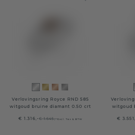
Verlovingsring Royce RND 585
Verloving
witgoud bruine diamant 0.50 crt
witgoud 
€ 1.316,-
€ 3.551
€ 1.645,-
Excl. Tax & BTW