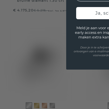
bruine diamant 1.30 crt
witgoud b
€ 4.175,20
€ 3.999
€ 5.219,-
Excl. Tax & BTW
Ja, sc
Meld je aan voor 
early access en in
maken extra kan
Door je in te schrijv
ontvangen van e-mailmar
voorwaarden