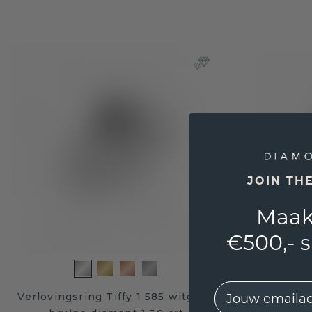
JOIN TH
Maak
€500,- 
EMail
Verlovingsring Tiffy 1 585 witgoud
Verlovi