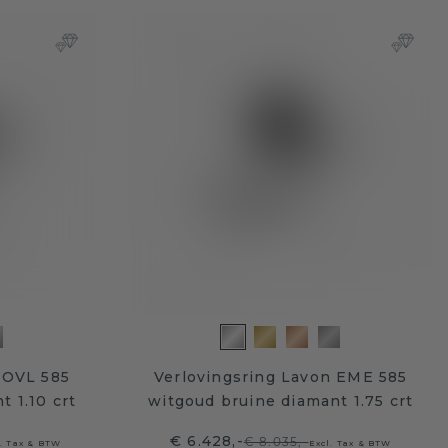
 OVL 585
Verlovingsring Lavon EME 585
 1.10 crt
witgoud bruine diamant 1.75 crt
€ 6.428,-
€ 8.035,-
l. Tax & BTW
Excl. Tax & BTW