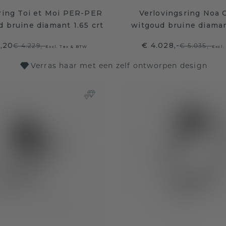
ring Toi et Moi PER-PER
Verlovingsring Noa 
d bruine diamant 1.65 crt
witgoud bruine diamant
,20
€ 4.028,-
€ 4.229,-
€ 5.035,-
Excl. Tax & BTW
Excl.
Verras haar met een zelf ontworpen design