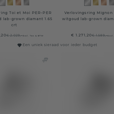
ring Toi et Moi PER-PER
Verlovingsring Mignon
d lab-grown diamant 1.65
witgoud lab-grown diama
crt
,20
€ 1.271,20
€ 2.029,-
€ 1.589,-
Excl. Tax & BTW
Excl
Een uniek sieraad voor ieder budget