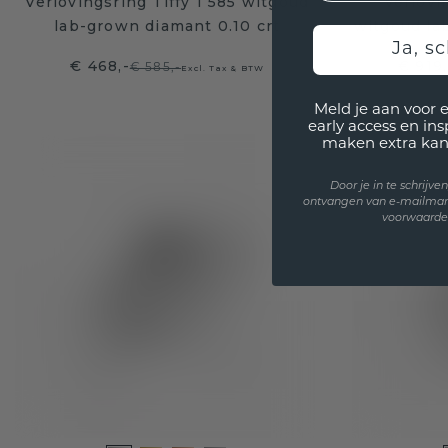
Verlovingsring Tiffy 1 585 witgoud
Verlovi
lab-grown diamant 0.10 crt
witgoud la
Ja, sc
€ 468,-
€ 919
€ 585,-
Excl. Tax & BTW
Meld je aan voor 
early access en in
maken extra kan
Door je in te schrijv
ontvangen van e-mailmar
voorwaarden