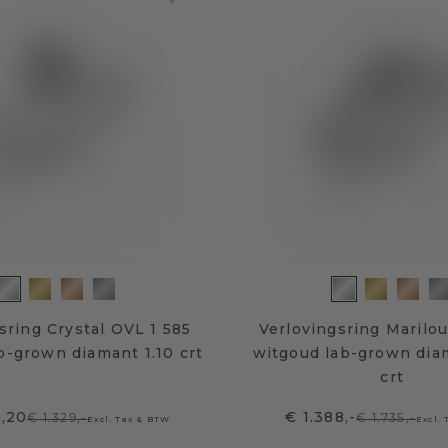
sring Crystal OVL 1 585
Verlovingsring Marilo
b-grown diamant 1.10 crt
witgoud lab-grown dia
crt
3,20
€ 1.388,-
€ 1.329,-
€ 1.735,-
Excl. Tax & BTW
Excl.