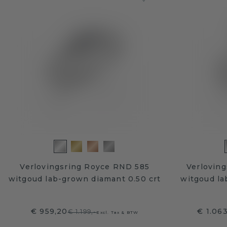
Verlovingsring Royce RND 585
Verloving
witgoud lab-grown diamant 0.50 crt
witgoud la
€ 959,20
€ 1.06
€ 1.199,-
Excl. Tax & BTW