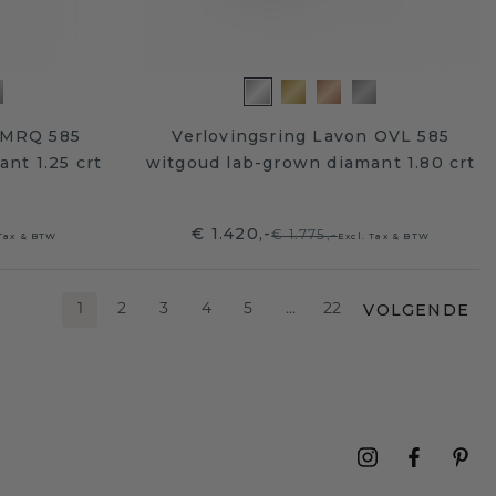
 MRQ 585
Verlovingsring Lavon OVL 585
nt 1.25 crt
witgoud lab-grown diamant 1.80 crt
€ 1.420,-
€ 1.775,-
 Tax & BTW
Excl. Tax & BTW
VOLGENDE
1
2
3
4
5
…
22