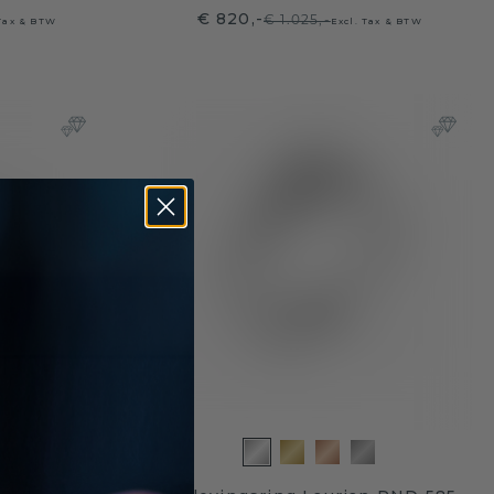
€ 820,-
€ 1.025,-
 Tax & BTW
Excl. Tax & BTW