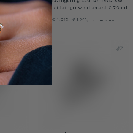
 OVL 2 585
Verlovingsring Laurian RND 585
nt 1.17 crt
witgoud lab-grown diamant 0.70 crt
€ 1.012,-
€ 1.265,-
. Tax & BTW
Excl. Tax & BTW