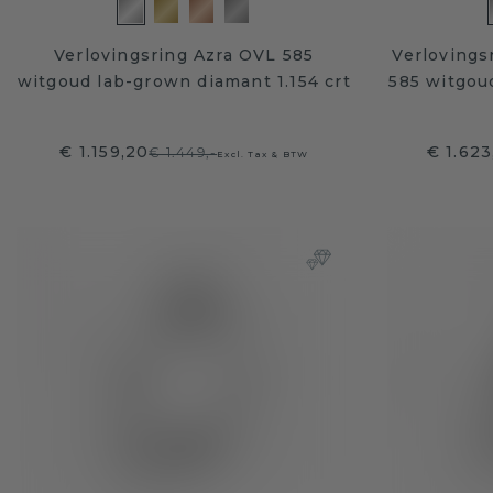
Verlovingsring Azra OVL 585
Verlovings
witgoud lab-grown diamant 1.154 crt
585 witgou
€ 1.159,20
€ 1.623
€ 1.449,-
Excl. Tax & BTW