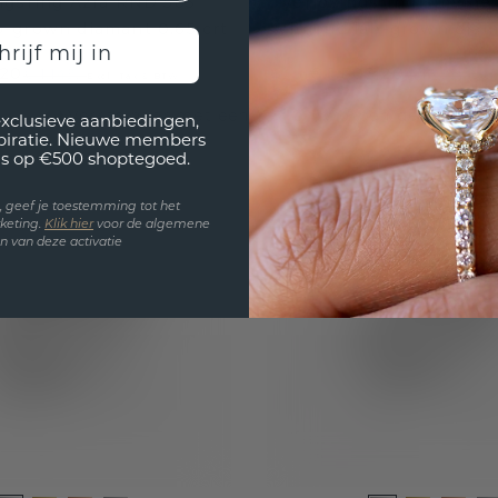
ngsring Azra RND 585
Verlovingsring Simone
b-grown diamant 0.65 crt
witgoud lab-grown diama
hrijf mij in
,20
€ 1.303,20
€ 1.149,-
€ 1.629,-
Excl. Tax & BTW
Excl
Verras haar met een zelf ontworpen design
exclusieve aanbiedingen,
spiratie. Nieuwe members
s op €500 shoptegoed.
en, geef je toestemming tot het
keting.
Klik hie
r
voor de algemene
 van deze activatie