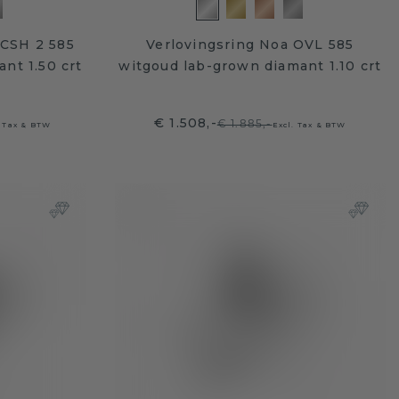
 CSH 2 585
Verlovingsring Noa OVL 585
nt 1.50 crt
witgoud lab-grown diamant 1.10 crt
€ 1.508,-
€ 1.885,-
. Tax & BTW
Excl. Tax & BTW