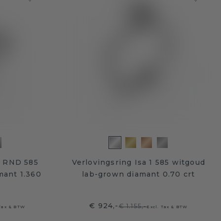
u RND 585
Verlovingsring Isa 1 585 witgoud
mant 1.360
lab-grown diamant 0.70 crt
€ 924,-
€ 1.155,-
 Tax & BTW
Excl. Tax & BTW