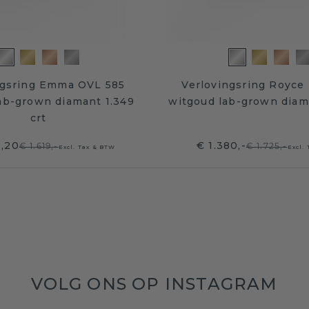
ngsring Emma OVL 585
Verlovingsring Royce
ab-grown diamant 1.349
witgoud lab-grown diama
crt
5,20
€ 1.380,-
€ 1.619,-
€ 1.725,-
Excl. Tax & BTW
Excl.
VOLG ONS OP INSTAGRAM