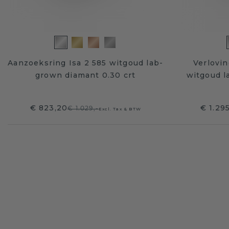
Aanzoeksring Isa 2 585 witgoud lab-
Verlovi
grown diamant 0.30 crt
witgoud l
€ 823,20
€ 1.29
€ 1.029,-
Excl. Tax & BTW