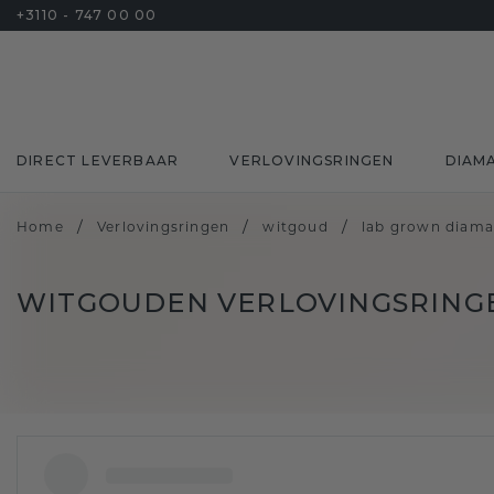
+3110 - 747 00 00
DIRECT LEVERBAAR
VERLOVINGSRINGEN
DIAM
/
/
/
Home
Verlovingsringen
witgoud
lab grown diama
WITGOUDEN VERLOVINGSRING