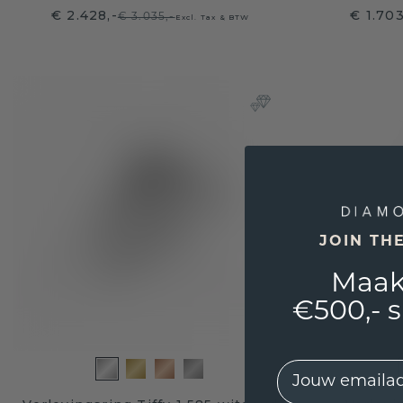
€ 2.428,-
€ 1.70
€ 3.035,-
Excl. Tax & BTW
JOIN TH
Maak
€500,- 
EMail