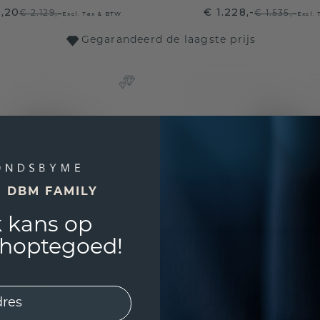
3,20
€ 1.228,-
€ 2.129,-
€ 1.535,-
Excl. Tax & BTW
Excl.
Gegarandeerd de laagste prijs
E DBM FAMILY
 kans op
shoptegoed!