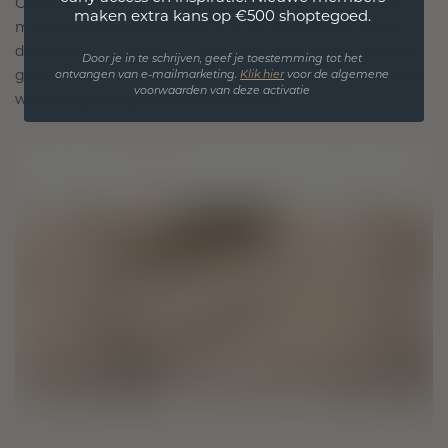
Onze ontwerpfilosofie is gericht op verbinding,
maken extra kans op €500 shoptegoed.
met elk stuk ontworpen om de tand des tijds te
doorstaan. Het wordt jouw symbool van liefde en
Door je in te schrijven, geef je toestemming tot het
gekoesterde momenten, bedoeld om voor altijd te
ontvangen van e-mailmarketing.
Klik hie
r
voor de algemene
voorwaarden van deze activatie
worden gedragen en gekoesterd.