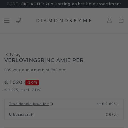
TIJDELIJKE ACTIE: 20% korting op het hele assortiment
Terug
VERLOVINGSRING AMIE PER
585 witgoud
Amethist 7x5 mm
/
€ 1.020,-
-20
%
€ 1.275,-
excl. BTW
Traditionele juwelier
:
ca.
€ 1.695,-
U bespaart
:
€ 675,-