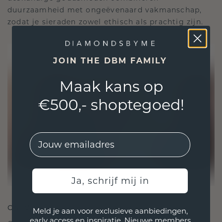
duurzaamheid met ongeëvenaard vakmanschap,
zodat je sieraden zowel ethisch als prachtig zijn.
JOIN THE DBM FAMILY
Maak kans op
€500,- shoptegoed!
EMail
Ja, schrijf mij in
ONTWORPEN VOOR VERBINDING
Meld je aan voor exclusieve aanbiedingen,
early access en inspiratie. Nieuwe members