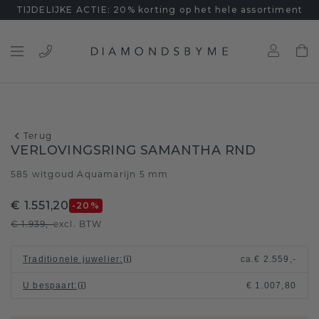
TIJDELIJKE ACTIE: 20% korting op het hele assortiment
Terug
VERLOVINGSRING SAMANTHA RND
585 witgoud
Aquamarijn 5 mm
/
€ 1.551,20
-20
%
€ 1.939,-
excl. BTW
Traditionele juwelier
:
ca.
€ 2.559,-
U bespaart
:
€ 1.007,80