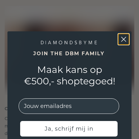
JOIN THE DBM FAMILY
Maak kans op
€500,- shoptegoed!
EMail
ONTWORPEN VOOR VERBINDING
Onze ontwerpfilosofie is gericht op verbinding,
met elk stuk ontworpen om de tand des tijds te
Ja, schrijf mij in
doorstaan. Het wordt jouw symbool van liefde en