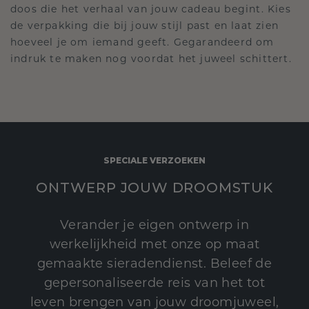
doos die het verhaal van jouw cadeau begint. Kies
de verpakking die bij jouw stijl past en laat zien
hoeveel je om iemand geeft. Gegarandeerd om
indruk te maken nog voordat het juweel schittert.
SPECIALE VERZOEKEN
ONTWERP JOUW DROOMSTUK
Verander je eigen ontwerp in
werkelijkheid met onze op maat
gemaakte sieradendienst. Beleef de
gepersonaliseerde reis van het tot
leven brengen van jouw droomjuweel,