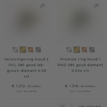
Verlovingsring Noud 2
Promise ring Noud 1
OVL 585 goud lab-
RND 585 goud diamant
grown diamant 0.59
0.534 crt
crt
€ 1.212,-
€ 1.316,-
€ 1.515,-
€ 1.645,-
Excl. Tax & BTW
Excl. Tax & BTW