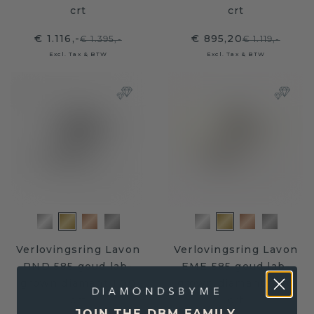
crt
crt
€ 1.116,-
€ 895,20
€ 1.395,-
€ 1.119,-
Excl. Tax & BTW
Excl. Tax & BTW
Verlovingsring Lavon
Verlovingsring Lavon
RND 585 goud lab-
EME 585 goud lab-
grown diamant 1.00
grown diamant 0.90
crt
crt