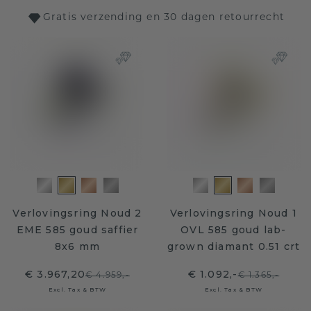
Gratis verzending en 30 dagen retourrecht
Verlovingsring Noud 2
Verlovingsring Noud 1
EME 585 goud saffier
OVL 585 goud lab-
8x6 mm
grown diamant 0.51 crt
€ 3.967,20
€ 1.092,-
€ 4.959,-
€ 1.365,-
Excl. Tax & BTW
Excl. Tax & BTW