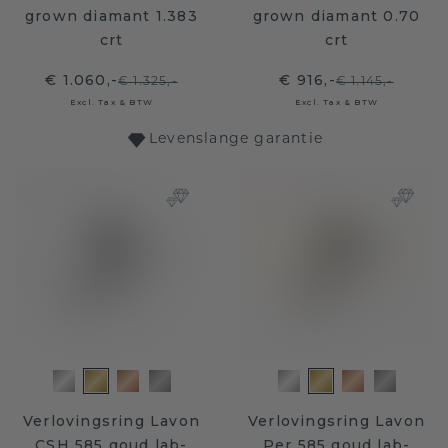
grown diamant 1.383
grown diamant 0.70
crt
crt
€ 1.060,-
€ 916,-
€ 1.325,-
€ 1.145,-
Excl. Tax & BTW
Excl. Tax & BTW
Levenslange garantie
Verlovingsring Lavon
Verlovingsring Lavon
CSH 585 goud lab-
Per 585 goud lab-