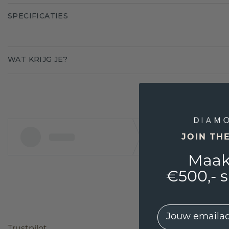
SPECIFICATIES
WAT KRIJG JE?
JOIN TH
Maak
€500,- 
EMail
Trustpilot