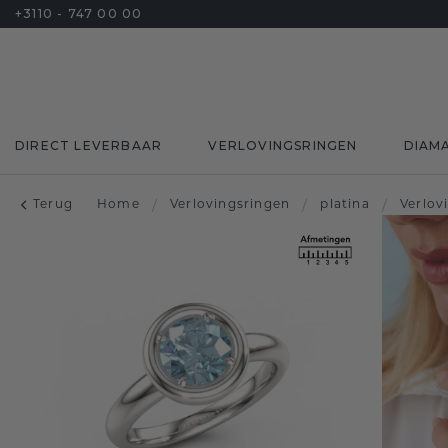
+3110 - 747 00 00
DIRECT LEVERBAAR
VERLOVINGSRINGEN
DIAM
Terug
Home
/
Verlovingsringen
/
platina
/
Verlov