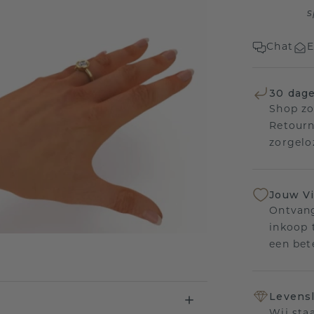
s
Chat
E
30 dage
Shop zo
Retourn
zorgelo
Jouw V
Ontvang
inkoop t
een bet
Levensl
Wij sta