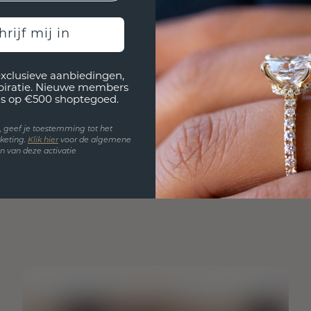
hrijf mij in
exclusieve aanbiedingen,
spiratie. Nieuwe members
s op €500 shoptegoed.
en, geef je toestemming tot het
keting.
Klik hie
r
voor de algemene
 van deze activatie