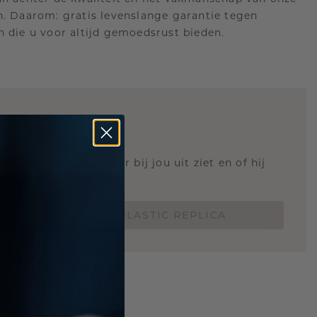
n. Daarom: gratis levenslange garantie tegen
n die u voor altijd gemoedsrust bieden.
STIC REPLICA
 weten hoe deze ring er bij jou uit ziet en of hij
Nu vanaf slechts €15,-
BESTEL EEN 3D PLASTIC REPLICA