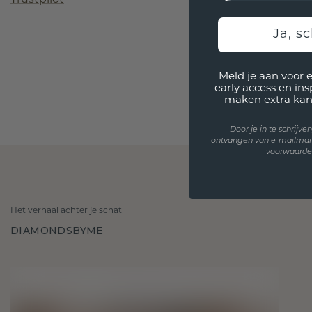
Ja, sc
Meld je aan voor 
early access en in
maken extra kan
Door je in te schrijv
ontvangen van e-mailmar
voorwaarden
Het verhaal achter je schat
DIAMONDSBYME