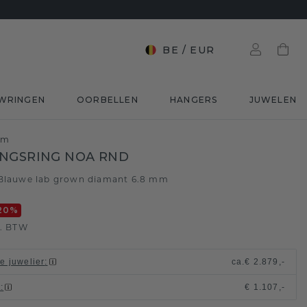
BE
/
EUR
WRINGEN
OORBELLEN
HANGERS
JUWELEN
mm
NGSRING NOA RND
Blauwe lab grown diamant 6.8 mm
20
%
l. BTW
le juwelier
:
ca.
€ 2.879,-
t
:
€ 1.107,-