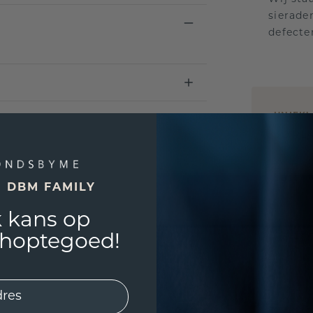
sierade
defecte
UNIEK
!
3D PLA
Wil jij
past? 
E DBM FAMILY
 kans op
shoptegoed!