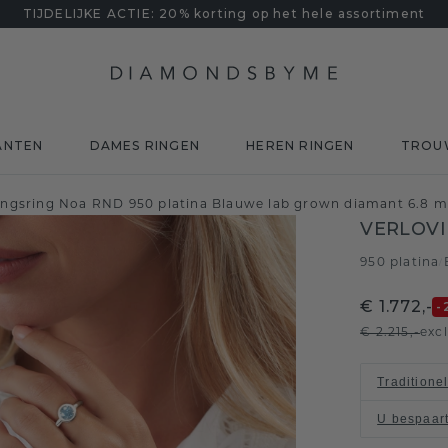
TIJDELIJKE ACTIE: 20% korting op het hele assortiment
ANTEN
DAMES RINGEN
HEREN RINGEN
TROU
ingsring Noa RND 950 platina Blauwe lab grown diamant 6.8 
VERLOVI
950 platina
/
€ 1.772,-
-
€ 2.215,-
exc
Traditione
U bespaar