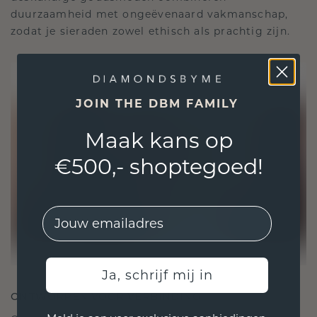
duurzaamheid met ongeëvenaard vakmanschap,
zodat je sieraden zowel ethisch als prachtig zijn.
JOIN THE DBM FAMILY
Maak kans op
€500,- shoptegoed!
EMail
Ja, schrijf mij in
ONTWORPEN VOOR VERBINDING