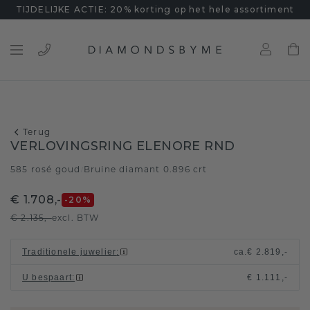
TIJDELIJKE ACTIE: 20% korting op het hele assortiment
Terug
VERLOVINGSRING ELENORE RND
585 rosé goud
Bruine diamant 0.896 crt
/
€ 1.708,-
-20
%
€ 2.135,-
excl. BTW
Traditionele juwelier
:
ca.
€ 2.819,-
U bespaart
:
€ 1.111,-