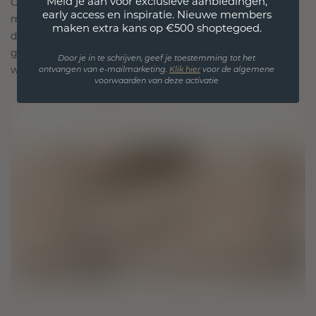
Meld je aan voor exclusieve aanbiedingen,
Onze ontwerpfilosofie is gericht op verbinding,
early access en inspiratie. Nieuwe members
met elk stuk ontworpen om de tand des tijds te
maken extra kans op €500 shoptegoed.
doorstaan. Het wordt jouw symbool van liefde en
gekoesterde momenten, bedoeld om voor altijd te
Door je in te schrijven, geef je toestemming tot het
worden gedragen en gekoesterd.
ontvangen van e-mailmarketing.
Klik hie
r
voor de algemene
voorwaarden van deze activatie