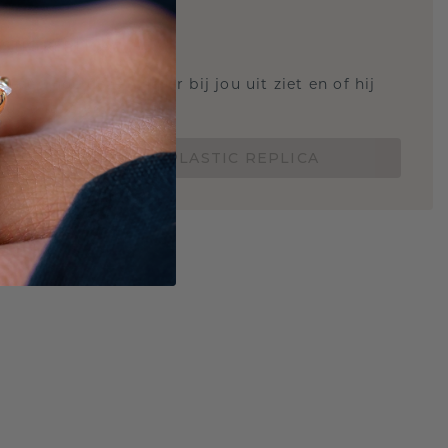
STIC REPLICA
 weten hoe deze ring er bij jou uit ziet en of hij
Nu vanaf slechts €15,-
BESTEL EEN 3D PLASTIC REPLICA