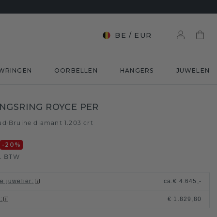
BE
/
EUR
WRINGEN
OORBELLEN
HANGERS
JUWELEN
NGSRING ROYCE PER
ud
Bruine diamant 1.203 crt
/
0
-20
%
l. BTW
le juwelier
:
ca.
€ 4.645,-
t
:
€ 1.829,80