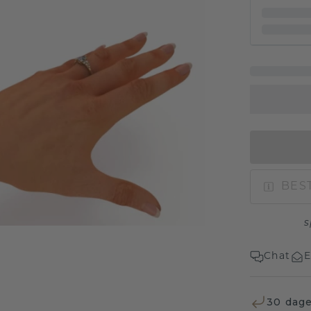
BEST
s
Chat
E
30 dage