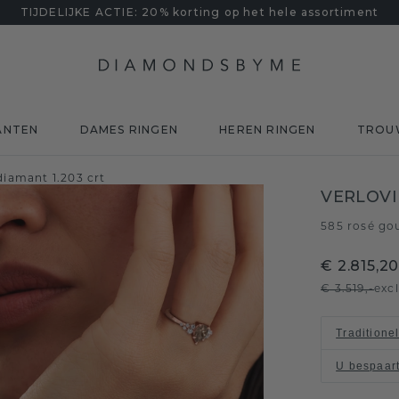
TIJDELIJKE ACTIE: 20% korting op het hele assortiment
ANTEN
DAMES RINGEN
HEREN RINGEN
TROU
iamant 1.203 crt
VERLOVI
585 rosé go
€ 2.815,2
€ 3.519,-
exc
Traditione
U bespaar