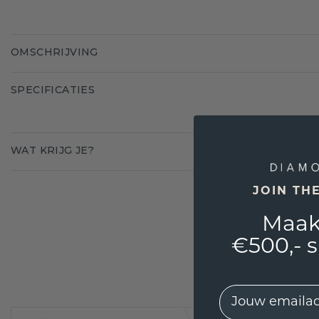
OMSCHRIJVING
SPECIFICATIES
WAT KRIJG JE?
JOIN TH
Maak
€500,- 
EMail