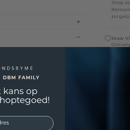
Shop zo
Retourn
zorgelo
Jouw V
Ontvang
inkoop t
een bet
E DBM FAMILY
Levensl
Wij sta
 kans op
sierade
shoptegoed!
defecte