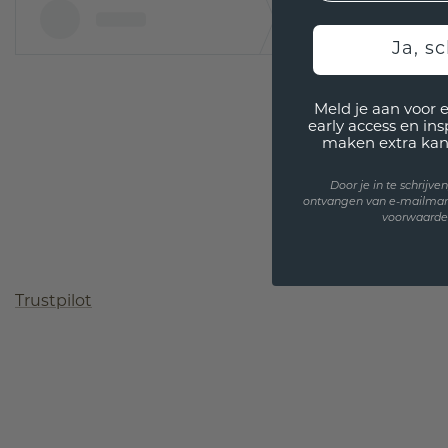
Ja, sc
Meld je aan voor 
early access en in
maken extra kan
Door je in te schrijv
ontvangen van e-mailmar
voorwaarden
Trustpilot