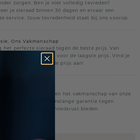
nder zorgen. Ben je niet volledig tevreden?
eer je sieraad binnen 30 dagen en ervaar een
ze service. Jouw tevredenheid staat bij ons voorop.
isie, Ons Vakmanschap
 het perfecte sieraad tegen de beste prijs. Van
ot creatie, wij zorgen voor de laagste prijs. Vind je
ere deal? Wij passen de prijs aan!
ange garantie
an achter de kwaliteit en het vakmanschap van onze
n. Daarom: gratis levenslange garantie tegen
n die u voor altijd gemoedsrust bieden.