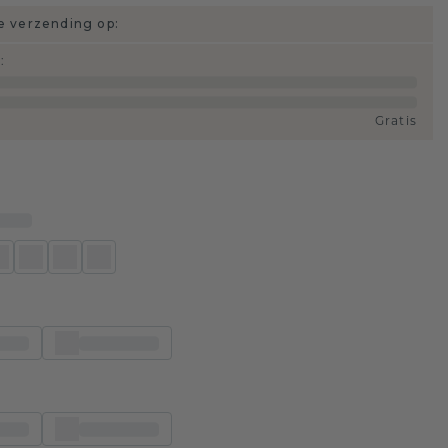
 verzending op:
d
:
Gratis